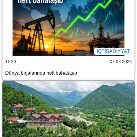
İQTİSADİYYAT
11:20
07.08.2026
Dünya birjalarında neft bahalaşıb