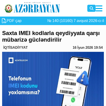
PDF çap
№ 140 (10160) 7 avqust 2026-cı il
Saxta IMEI kodlarla qeydiyyata qarşı
mübarizə gücləndirilir
İQTİSADİYYAT
16 İyun 2026 19:54