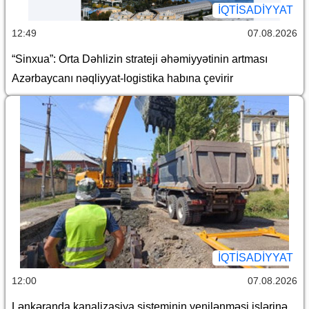
İQTİSADİYYAT
12:49
07.08.2026
“Sinxua”: Orta Dəhlizin strateji əhəmiyyətinin artması
Azərbaycanı nəqliyyat-logistika habına çevirir
İQTİSADİYYAT
12:00
07.08.2026
Lənkəranda kanalizasiya sisteminin yenilənməsi işlərinə