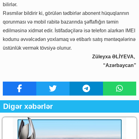
bilirlər.
Rəsmilər bildirir ki, görülən tədbirlər abonent hüquqlarının
qorunması və mobil rabitə bazarında şəffaflığın təmin
edilməsinə xidmət edir. İstifadəçilərə isə telefon alarkən IMEI
kodunu əvvəlcədən yoxlamaq və etibarlı satış məntəqələrinə
üstünlük vermək tövsiyə olunur.
Züleyxa ƏLİYEVA,
“Azərbaycan”
Digər xəbərlər