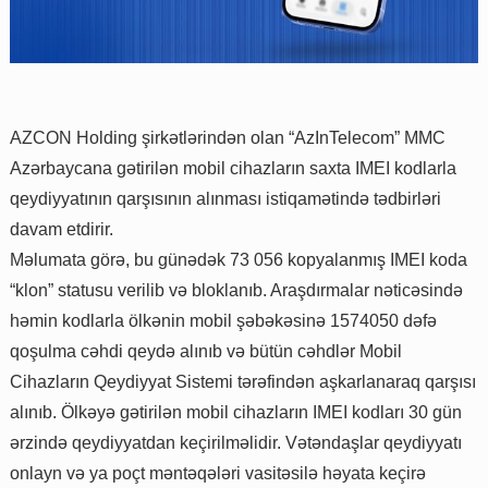
AZCON Holding şirkətlərindən olan “AzInTelecom” MMC
Azərbaycana gətirilən mobil cihazların saxta IMEI kodlarla
qeydiyyatının qarşısının alınması istiqamətində tədbirləri
davam etdirir.
Məlumata görə, bu günədək 73 056 kopyalanmış IMEI koda
“klon” statusu verilib və bloklanıb. Araşdırmalar nəticəsində
həmin kodlarla ölkənin mobil şəbəkəsinə 1574050 dəfə
qoşulma cəhdi qeydə alınıb və bütün cəhdlər Mobil
Cihazların Qeydiyyat Sistemi tərəfindən aşkarlanaraq qarşısı
alınıb. Ölkəyə gətirilən mobil cihazların IMEI kodları 30 gün
ərzində qeydiyyatdan keçirilməlidir. Vətəndaşlar qeydiyyatı
onlayn və ya poçt məntəqələri vasitəsilə həyata keçirə