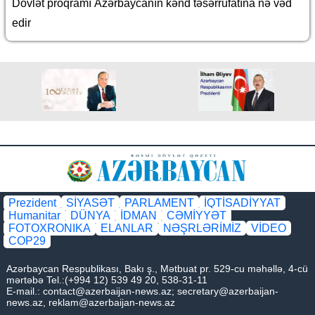
Dövlət proqramı Azərbaycanın kənd təsərrüfatına nə vəd
edir
Prezident
SİYASƏT
PARLAMENT
İQTİSADİYYAT
Humanitar
DÜNYA
İDMAN
CƏMİYYƏT
FOTOXRONIKA
ELANLAR
NƏŞRLƏRİMİZ
VİDEO
COP29
Azərbaycan Respublikası, Bakı ş., Mətbuat pr. 529-cu məhəllə, 4-cü
mərtəbə Tel.:(+994 12) 539 49 20, 538-31-11
E-mail.:
contact@azerbaijan-news.az
;
secretary@azerbaijan-
news.az
,
reklam@azerbaijan-news.az