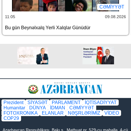
CƏMİYYƏT
11:05
09.08.2026
Bu gün Beynəlxalq Yerli Xalqlar Günüdür
Prezident
SİYASƏT
PARLAMENT
İQTİSADİYYAT
Humanitar
DÜNYA
İDMAN
CƏMİYYƏT
FOTOXRONIKA
ELANLAR
NƏŞRLƏRİMİZ
VİDEO
COP29
Azərbaycan Respublikası, Bakı ş., Mətbuat pr. 529-cu məhəllə, 4-cü