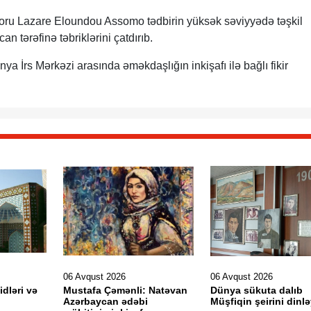
toru Lazare Eloundou Assomo tədbirin yüksək səviyyədə təşkil
 tərəfinə təbriklərini çatdırıb.
a İrs Mərkəzi arasında əməkdaşlığın inkişafı ilə bağlı fikir
06 Avqust 2026
06 Avqust 2026
idləri və
Mustafa Çəmənli: Natəvan
Dünya sükuta dalıb
Azərbaycan ədəbi
Müşfiqin şeirini dinlə