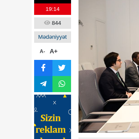
19:14
844
Mədəniyyət
A+
A-