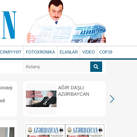
CƏMİYYƏT
FOTOXRONIKA
ELANLAR
VİDEO
COP29
rateji
AĞIR DAŞLI
AZƏRBAYCAN
adi