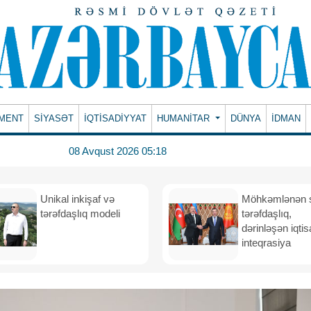
MENT
SİYASƏT
İQTİSADİYYAT
HUMANITAR
DÜNYA
İDMAN
08 Avqust 2026 05:18
Unikal inkişaf və
Möhkəmlənən st
tərəfdaşlıq modeli
tərəfdaşlıq,
dərinləşən iqtis
inteqrasiya