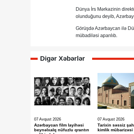
Dünya İrs Mərkəzinin direk
olunduğunu deyib, Azərbaycan
Görüşdə Azərbaycan ilə Düny
mübadiləsi aparılıb.
Digər Xəbərlər
07 Avqust 2026
07 Avqust 2026
Azərbaycan film layihəsi
Tarixin səssiz şah
beynəlxalq nüfuzlu qrantın
kimlik mübarizəsi