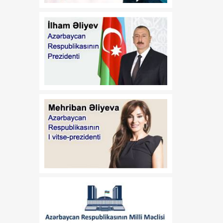
Azərbaycan
Respublikasının 2026-cı il
14 iyul tarixli 449-VIIQD
nömrəli Qanununun tətbiqi
və bununla əlaqədar bəzi
məsələlərin tənzimlənməsi
haqqında
01:06
Azərbaycan Beynəlxalq
08 Avqust
İnvestisiya Forumunun
Təşkilat Komitəsinin
yaradılması haqqında
01:04
"Azərbaycan
08 Avqust
Respublikasının Elm və
Təhsil Nazirliyi ilə
Tacikistan Respublikasının
Təhsil və Elm Nazirliyi
arasında illik təhsil
kvotalarının qarşılıqlı
ayrılması haqqında