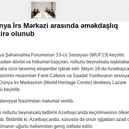
ya İrs Mərkəzi arasında əməkdaşlıq
irə olunub
 Şəhərsalma Forumunun 13-cü Sessiyası (WUF13) keçirilir.
kədən dövlət və hökumət başçıları, nüfuzlu beynəlxalq təşkilatla
hə üzrə tanınmış ekspertlər iştirak edir. Mayın 18-də Azərbayc
zirinin müavinləri Fərid Cəfərov və Səadət Yusifovanın sessiy
nya İrs Mərkəzinin (World Heritage Centre) direktoru Lazare
keçirilib.
iyyət Nazirindən məlumat verilib.
nüfuzlu beynəlxalq tədbirin Azərbaycanda keçirilməsinin ölkə
. Bildirilib ki, Azərbaycanda, xüsusilə də onun işğaldan azad 
manın uğurlu həllərindən geniş istifadə edilir.