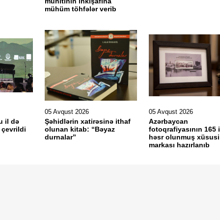
mühitinin inkişafına
mühüm töhfələr verib
05 Avqust 2026
05 Avqust 2026
u il də
Şəhidlərin xatirəsinə ithaf
Azərbaycan
çevrildi
olunan kitab: “Bəyaz
fotoqrafiyasının 165 i
durnalar”
həsr olunmuş xüsusi
markası hazırlanıb