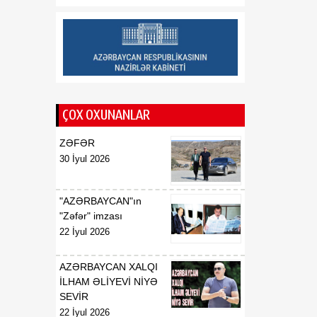
Saziş"in təsdiq edilməsi
barədə
00:57
BİLDİRİŞ
08 Avqust
18:53
Tatyana Poloskova:
07 Avqust
Azərbaycanın xarici
ÇOX OXUNANLAR
siyasətinin əsasında milli
maraqların qorunması
ZƏFƏR
dayanır
30 İyul 2026
18:23
Vaşinqton razılaşması
07 Avqust
Azərbaycan
"AZƏRBAYCAN"ın
diplomatiyasının növbəti
"Zəfər" imzası
zəfəri idi
22 İyul 2026
18:22
Tarixi Vaşinqton görüşü:
AZƏRBAYCAN XALQI
07 Avqust
ABŞ-Azərbaycan
İLHAM ƏLİYEVİ NİYƏ
əlaqələrində və Cənubi
SEVİR
Qafqazın sülh
22 İyul 2026