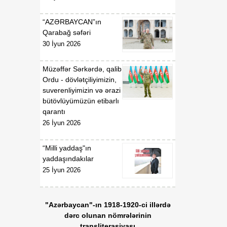
gündəliyində mühüm
mərhələ
“AZƏRBAYCAN”ın
Qarabağ səfəri
18:20
Xarici ölkələrin informasiya
30 İyun 2026
07 Avqust
şəbəkələrinə hücumlar
edən şəxslər saxlanılıblar
Müzəffər Sərkərdə, qalib
Ordu - dövlətçiliyimizin,
18:18
Heyvan kəsimi
suverenliyimizin və ərazi
07 Avqust
məntəqələrində
bütövlüyümüzün etibarlı
monitorinqlər aparılıb
qarantı
26 İyun 2026
18:00
Professor: Süni
07 Avqust
texnologiyalar dilin
“Milli yaddaş"ın
qarşısında aciz qala bilər
yaddaşındakılar
25 İyun 2026
17:55
Azərbaycan müxtəlif
07 Avqust
geosiyasi məkanlar
arasında kommunikasiya
"Azərbaycan"-ın 1918-1920-ci illərdə
imkanları olan dövlət
dərc olunan nömrələrinin
mövqeyini gücləndirir
transliterasiyası