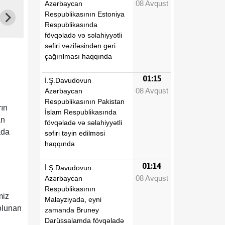
08 Avqust
Azərbaycan
Respublikasının Estoniya
Respublikasında
fövqəladə və səlahiyyətli
səfiri vəzifəsindən geri
çağırılması haqqında
01:15
İ.Ş.Davudovun
08 Avqust
Azərbaycan
Respublikasının Pakistan
rın
İslam Respublikasında
an
fövqəladə və səlahiyyətli
ada
səfiri təyin edilməsi
haqqında
01:14
İ.Ş.Davudovun
08 Avqust
Azərbaycan
Respublikasının
miz
Malayziyada, eyni
olunan
zamanda Bruney
Darüssalamda fövqəladə