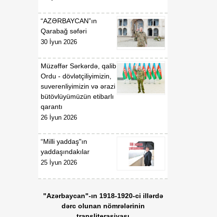
gündəliyində mühüm
mərhələ
“AZƏRBAYCAN”ın
Qarabağ səfəri
18:20
Xarici ölkələrin informasiya
30 İyun 2026
07 Avqust
şəbəkələrinə hücumlar
edən şəxslər saxlanılıblar
Müzəffər Sərkərdə, qalib
Ordu - dövlətçiliyimizin,
18:18
Heyvan kəsimi
suverenliyimizin və ərazi
07 Avqust
məntəqələrində
bütövlüyümüzün etibarlı
monitorinqlər aparılıb
qarantı
26 İyun 2026
18:00
Professor: Süni
07 Avqust
texnologiyalar dilin
“Milli yaddaş"ın
qarşısında aciz qala bilər
yaddaşındakılar
25 İyun 2026
17:55
Azərbaycan müxtəlif
07 Avqust
geosiyasi məkanlar
arasında kommunikasiya
"Azərbaycan"-ın 1918-1920-ci illərdə
imkanları olan dövlət
dərc olunan nömrələrinin
mövqeyini gücləndirir
transliterasiyası