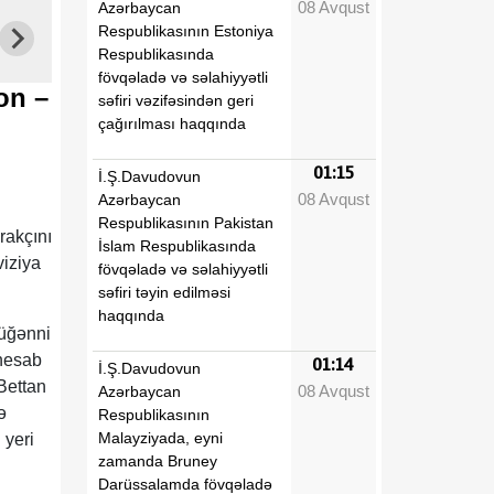
08 Avqust
Azərbaycan
Respublikasının Estoniya
Respublikasında
fövqəladə və səlahiyyətli
on –
səfiri vəzifəsindən geri
çağırılması haqqında
01:15
İ.Ş.Davudovun
08 Avqust
Azərbaycan
Respublikasının Pakistan
rakçını
İslam Respublikasında
viziya
fövqəladə və səlahiyyətli
səfiri təyin edilməsi
haqqında
müğənni
 hesab
01:14
İ.Ş.Davudovun
Bettan
08 Avqust
Azərbaycan
ə
Respublikasının
Malayziyada, eyni
 yeri
zamanda Bruney
Darüssalamda fövqəladə