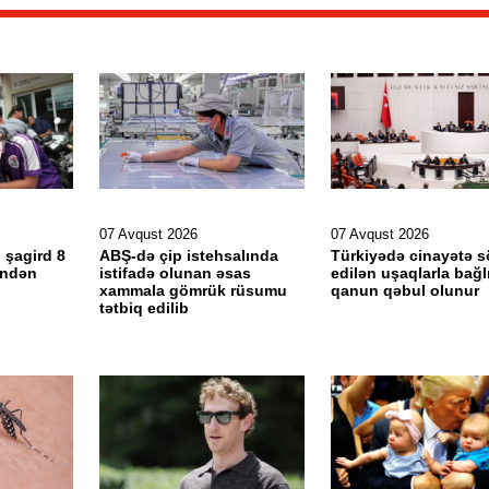
07 Avqust 2026
07 Avqust 2026
 şagird 8
ABŞ-də çip istehsalında
Türkiyədə cinayətə 
əndən
istifadə olunan əsas
edilən uşaqlarla bağl
xammala gömrük rüsumu
qanun qəbul olunur
tətbiq edilib