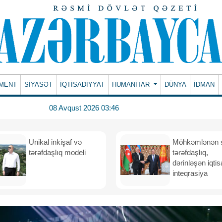
MENT
SİYASƏT
İQTİSADİYYAT
HUMANITAR
DÜNYA
İDMAN
08 Avqust 2026 03:46
Unikal inkişaf və
Möhkəmlənən st
tərəfdaşlıq modeli
tərəfdaşlıq,
dərinləşən iqtis
inteqrasiya