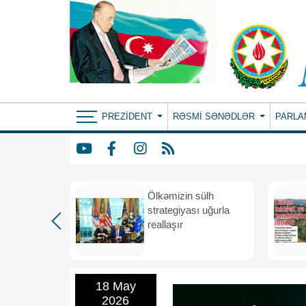
PREZIDENT
RƏSMI SƏNƏDLƏR
PARLA
rdən
Ölkəmizin sülh
hə
strategiyası uğurla
reallaşır
18 May
2026