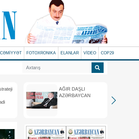
CƏMİYYƏT
FOTOXRONIKA
ELANLAR
VİDEO
COP29
rateji
AĞIR DAŞLI
AZƏRBAYCAN
adi