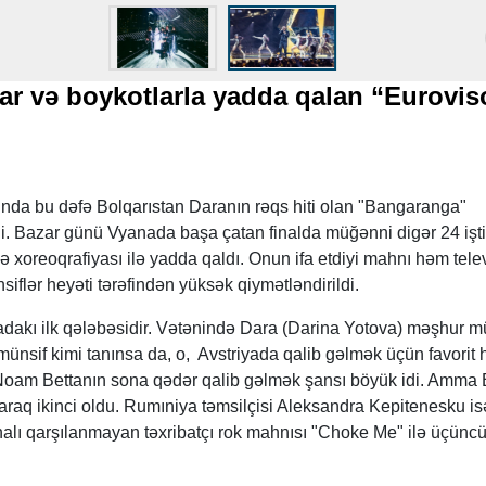
zlar və boykotlarla yadda qalan “Eurovis
nda bu dəfə Bolqarıstan Daranın rəqs hiti olan "Bangaranga"
di. Bazar günü Vyanada başa çatan finalda müğənni digər 24 işti
ə xoreoqrafiyası ilə yadda qaldı. Onun ifa etdiyi mahnı həm tele
nsiflər heyəti tərəfindən yüksək qiymətləndirildi.
yadakı ilk qələbəsidir. Vətənində Dara (Darina Yotova) məşhur 
münsif kimi tanınsa da, o, Avstriyada qalib gəlmək üçün favorit
i Noam Bettanın sona qədər qalib gəlmək şansı böyük idi. Amma 
araq ikinci oldu. Rumıniya təmsilçisi Aleksandra Kepitenesku is
nalı qarşılanmayan təxribatçı rok mahnısı "Choke Me" ilə üçüncü