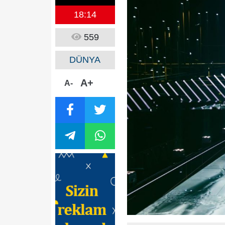
18:14
559
DÜNYA
A+
A-