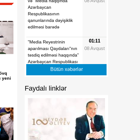
08 Avqust
və "Media haqqında"
Azərbaycan
Respublikasının
qanunlarında dəyişiklik
edilməsi barədə
01:11
"Media Reyestrinin
08 Avqust
aparılması Qaydaları"nın
təsdiq edilməsi haqqında"
Azərbaycan Respublikası
Prezidentinin 2022-ci il 26
Bütün xəbərlər
sövq
sentyabr tarixli 1846
ı yeni
nömrəli Fərmanında
Faydalı linklər
dəyişiklik edilməsi barədə
01:09
"Dövlət qulluğu
08 Avqust
haqqında"və "Media
haqqında" Azərbaycan
Respublikasının
qanunlarında dəyişiklik
edilməsi barədə"