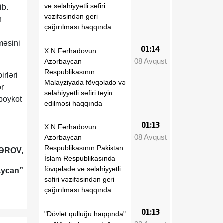
və səlahiyyətli səfiri
ib.
vəzifəsindən geri
n
çağırılması haqqında
i
məsini
01:14
X.N.Fərhadovun
08 Avqust
Azərbaycan
Respublikasının
irləri
Malayziyada fövqəladə və
ər
səlahiyyətli səfiri təyin
 boykot
edilməsi haqqında
01:13
X.N.Fərhadovun
08 Avqust
Azərbaycan
Respublikasının Pakistan
FƏROV,
İslam Respublikasında
fövqəladə və səlahiyyətli
aycan”
səfiri vəzifəsindən geri
çağırılması haqqında
01:13
"Dövlət qulluğu haqqında"