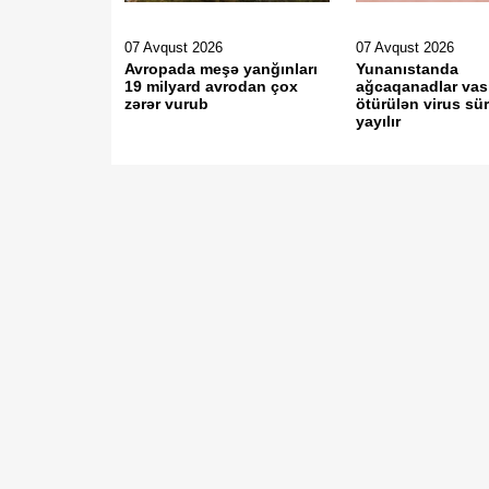
07 Avqust 2026
07 Avqust 2026
Avropada meşə yanğınları
Yunanıstanda
19 milyard avrodan çox
ağcaqanadlar vasi
zərər vurub
ötürülən virus sür
yayılır