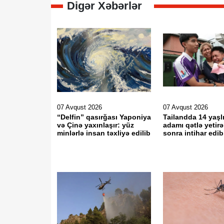
Digər Xəbərlər
07 Avqust 2026
07 Avqust 2026
“Delfin” qasırğası Yaponiya
Tailandda 14 yaşlı
və Çinə yaxınlaşır: yüz
adamı qətlə yetir
minlərlə insan təxliyə edilib
sonra intihar edib