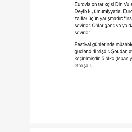
Eurovision tarixçisi Din Vul
Deyib ki, ümumiyyətlə, Eur
zəiflər üçün yarışmadır: “İ
sevirlər. Onlar gənc və ya d
sevirlər."
Festival günlərində müsabiq
gücləndirilmişdir. Şoudan ə
keçirilmişdir. 5 ölkə (İspan
etmişdir.