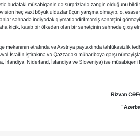
etic budəfəki müsabiqənin də sürprizlərlə zəngin olduğunu bildir
ovision heç vaxt böyük ulduzlar üçün yarışma olmayıb, o, əsasə
nsanlar səhnədə indiyədək qiymətləndirilməmiş sənətçini görməy
aha kiçik, kasıb bir ölkədən olan bir sənətçinin səhnədə çıxış et
ə məkanının ətrafında və Avstriya paytaxtında təhlükəsizlik tədb
vvəl İsrailin iştirakına və Qəzzadakı müharibəyə qarşı nümayişl
iya, İrlandiya, Niderland, İslandiya və Sloveniya) isə müsabiqəni
Rizvan CƏ
“Azərb