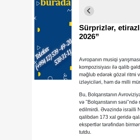
Sürprizlər, etira
2026”
Avropanın musiqi yarışması
kompozisiyası ilə qalib gəl
məğlub edərək gözəl ritmi v
izləyiciləri, həm də milli mü
Bu, Bolqarıstanın Avrovizi
və "Bolqarıstanın səsi"ndə 
edilmirdi. Əvəzində israill
qalibdən 173 xal geridə qal
ekspertlər tərəfindən birmə
tutdu.