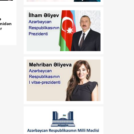
Azərbaycan
Respublikasının 2026-cı il
14 iyul tarixli 449-VIIQD
ə
nömrəli Qanununun tətbiqi
enidən
və bununla əlaqədar bəzi
r
məsələlərin tənzimlənməsi
haqqında
01:06
Azərbaycan Beynəlxalq
08 Avqust
İnvestisiya Forumunun
Təşkilat Komitəsinin
yaradılması haqqında
01:04
"Azərbaycan
08 Avqust
Respublikasının Elm və
Təhsil Nazirliyi ilə
Tacikistan Respublikasının
Təhsil və Elm Nazirliyi
arasında illik təhsil
kvotalarının qarşılıqlı
ayrılması haqqında