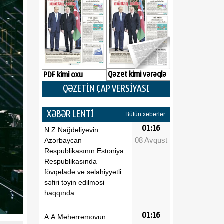
Qəzet kimi vərəqlə
PDF kimi oxu
QƏZETİN ÇAP VERSİYASI
XƏBƏR LENTİ
Bütün xəbərlər
01:16
N.Z.Nağdəliyevin
08 Avqust
Azərbaycan
Respublikasının Estoniya
Respublikasında
fövqəladə və səlahiyyətli
səfiri təyin edilməsi
haqqında
01:16
A.A.Məhərrəmovun