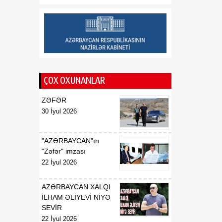
Saziş"in təsdiq edilməsi
barədə
00:57
BİLDİRİŞ
08 Avqust
18:53
Tatyana Poloskova:
07 Avqust
Azərbaycanın xarici
ÇOX OXUNANLAR
siyasətinin əsasında milli
maraqların qorunması
ZƏFƏR
dayanır
30 İyul 2026
18:23
Vaşinqton razılaşması
07 Avqust
Azərbaycan
"AZƏRBAYCAN"ın
diplomatiyasının növbəti
"Zəfər" imzası
zəfəri idi
22 İyul 2026
18:22
Tarixi Vaşinqton görüşü:
AZƏRBAYCAN XALQI
07 Avqust
ABŞ-Azərbaycan
İLHAM ƏLİYEVİ NİYƏ
əlaqələrində və Cənubi
SEVİR
Qafqazın sülh
22 İyul 2026