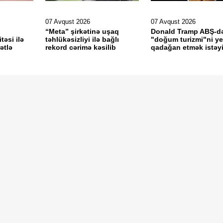
07 Avqust 2026
07 Avqust 2026
“Meta” şirkətinə uşaq
Donald Tramp ABŞ-d
təsi ilə
təhlükəsizliyi ilə bağlı
"doğum turizmi"ni y
ətlə
rekord cərimə kəsilib
qadağan etmək istəyi