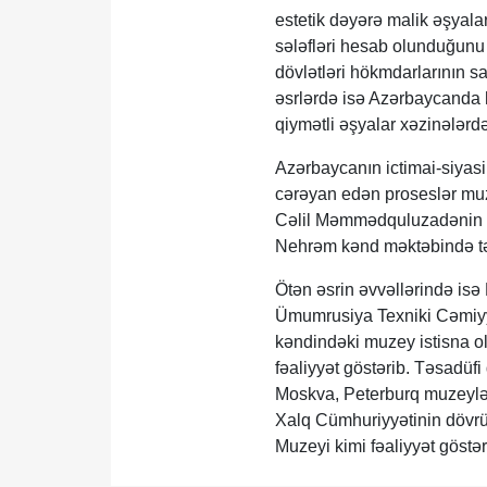
estetik dəyərə malik əşyala
sələfləri hesab olunduğunu
dövlətləri hökmdarlarının sa
əsrlərdə isə Azərbaycanda h
qiymətli əşyalar xəzinələrd
Azərbaycanın ictimai-siyasi
cərəyan edən proseslər muze
Cəlil Məmmədquluzadənin tə
Nehrəm kənd məktəbində tə
Ötən əsrin əvvəllərində isə
Ümumrusiya Texniki Cəmiyyə
kəndindəki muzey istisna o
fəaliyyət göstərib. Təsadüfi 
Moskva, Peterburq muzeylər
Xalq Cümhuriyyətinin dövrü
Muzeyi kimi fəaliyyət göstər