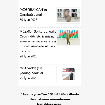
07 Avqust
Prezidentinin "Azərbaycan
Respublikasının Kosmik
“AZƏRBAYCAN”ın
Agentliyi (Azərkosmos)"
Qarabağ səfəri
publik hüquqi şəxsin
30 İyun 2026
yaradılması haqqında"
2021-ci il 27 aprel tarixli
1326 nömrəli,
Müzəffər Sərkərdə, qalib
"Azərbaycan Nəqliyyat və
Ordu - dövlətçiliyimizin,
Kommunikasiya Holdinqi
suverenliyimizin və ərazi
(AZCON)" publik hüquqi
bütövlüyümüzün etibarlı
şəxsin Nizamnaməsinin
qarantı
təsdiqi və bununla
26 İyun 2026
əlaqədar bəzi məsələlərin
tənzimlənməsi haqqında"
“Milli yaddaş"ın
2025-ci il 15 yanvar tarixli
yaddaşındakılar
286 nömrəli fərmanlarında
25 İyun 2026
və "Azərbaycan Hava
Yolları" Qapalı Səhmdar
Cəmiyyətinin yaradılması
"Azərbaycan"-ın 1918-1920-ci illərdə
haqqında" 2008-ci il 16
dərc olunan nömrələrinin
aprel tarixli 2761 nömrəli,
transliterasiyası
"Azərbaycan Xəzər Dəniz