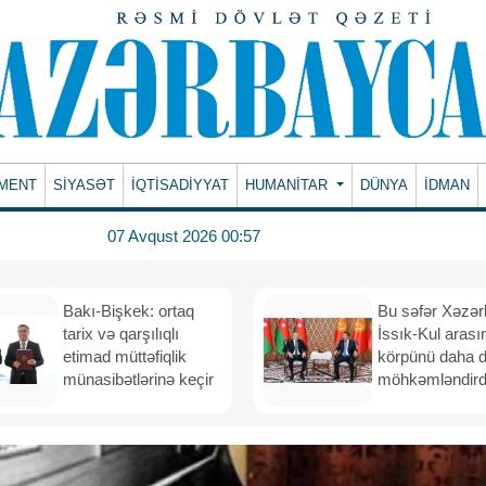
MENT
SİYASƏT
İQTİSADİYYAT
HUMANITAR
DÜNYA
İDMAN
07 Avqust 2026 00:57
Bakı-Bişkek: ortaq
Bu səfər Xəzər
tarix və qarşılıqlı
İssık-Kul arası
etimad müttəfiqlik
körpünü daha 
münasibətlərinə keçir
möhkəmləndird