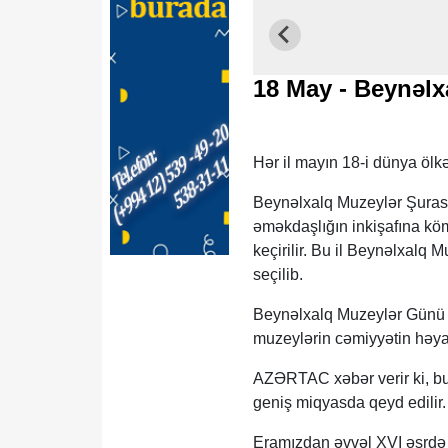
18 May - Beynəl
Hər il mayın 18-i dünya ölk
Beynəlxalq Muzeylər Şurası
əməkdaşlığın inkişafına köm
keçirilir. Bu il Beynəlxalq
seçilib.
Beynəlxalq Muzeylər Günü I
muzeylərin cəmiyyətin həya
AZƏRTAC xəbər verir ki, b
geniş miqyasda qeyd edilir.
Eramızdan əvvəl XVI əsrdə K