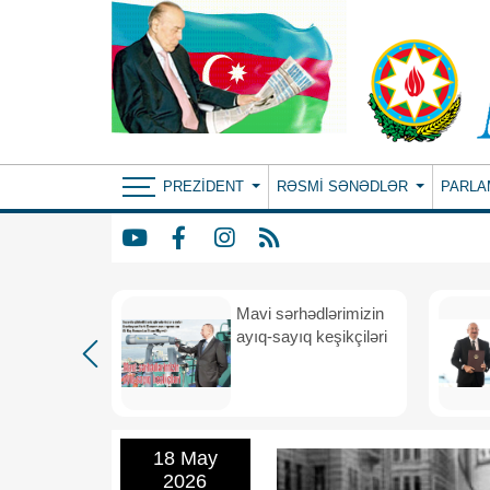
PREZIDENT
RƏSMI SƏNƏDLƏR
PARLA
Mavi sərhədlərimizin
nın
ayıq-sayıq keşikçiləri
eni dövr
18 May
2026