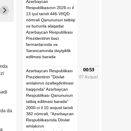
Azərbaycan
Respublikasının 2026-cı il
13 iyul tarixli 446-VIIQD
nömrəli Qanununun tətbiqi
və bununla əlaqədar
Azərbaycan Respublikası
Prezidentinin bəzi
fərmanlarında və
Sərəncamında dəyişiklik
edilməsi barədə
ında
00:53
Azərbaycan Respublikası
zi
07 Avqust
Prezidentinin "Dövlət
əmlakının özəlləşdirilməsi
haqqında" Azərbaycan
sədi
Respublikası Qanununun
tətbiq edilməsi barədə"
2000-ci il 10 avqust tarixli
nda da
382 nömrəli, "Azərbaycan
Respublikasında Dövlət
əmlakının
da