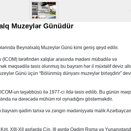
xalq Muzeylər Günüdür
ələrində Beynəlxalq Muzeylər Günü kimi geniş qeyd edilir.
 (ICOM) tərəfindən xalqlar arasında mədəni mübadilə və
ək məqsədilə təsis olunmuş bu bayram hər il müxtəlif deviz alt
 Muzeylər Günü üçün “Bölünmüş dünyanı muzeylər birləşdirir” devi
COM-un təşəbbüsü ilə 1977-ci ildə təsis edilib. Bu günün məq
tında nə dərəcədə mühüm rol oynadığını göstərməkdir.
u bayram qədim tarixə və zəngin mədəniyyətə malik Azərbayca
rit, XIII-XII əsrlərdə Çin, III əsrdə Qədim Roma və Yunanıstan