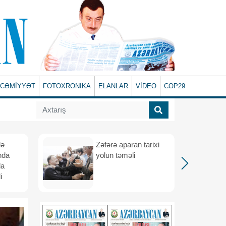
CƏMİYYƏT
FOTOXRONIKA
ELANLAR
VİDEO
COP29
lə
Zəfərə aparan tarixi
nda
yolun təməli
da
i