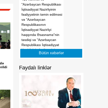
"Azərbaycan Respublikası
İqtisadiyyat Nazirliyinin
fəaliyyətinin təmin edilməsi
və "Azərbaycan
Respublikasının
İqtisadiyyat Nazirliyi
haqqında Əsasnamə"nin
təsdiqi və "Azərbaycan
Respublikası İqtisadiyyat
Nazirliyinin fəaliyyətinin
Bütün xəbərlər
təmin edilməsi və
"Azərbaycan Respublikası
 də
İqtisadi İnkişaf Nazirliyinin
Faydalı linklər
rildi
fəaliyyətinin
təkmilləşdirilməsi ilə bağlı
tədbirlər haqqında"
Azərbaycan Respublikası
Prezidentinin 2006-cı il 28
dekabr tarixli 504 nömrəli
Fərmanında dəyişikliklər
edilməsi barədə"