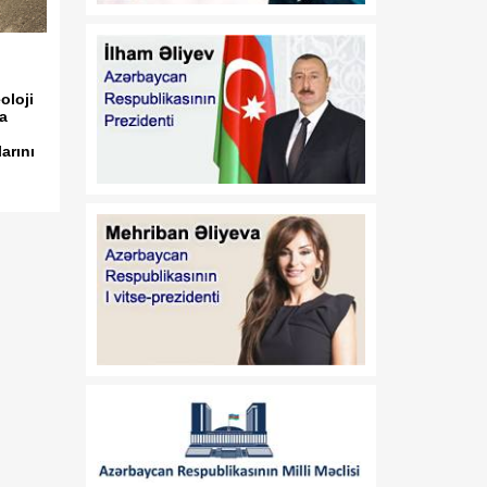
Azərbaycan Respublikası
Prezidentinin 2014-cü il 20
fevral tarixli 111 nömrəli
Fərmanında dəyişiklik
oloji
edilməsi haqqında"
ta
Azərbaycan Respublikası
Prezidentinin 2019-cu il 30
arını
dekabr tarixli 911 nömrəli
Fərmanında dəyişiklik
edilməsi barədə" 2020-ci il
12 may tarixli 1017
nömrəli fərmanlarında
dəyişiklik edilməsi
haqqında
00:52
B.Ə.Aslanbəylinin "Şöhrət"
07 Avqust
ordeni ilə təltif edilməsi
haqqında
00:52
F.N.İsmayılovun
07 Avqust
Azərbaycan