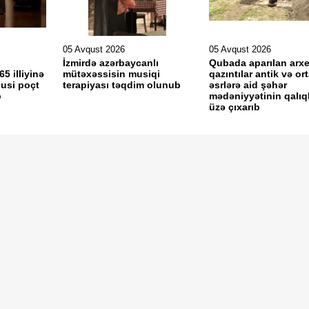
05 Avqust 2026
05 Avqust 2026
İzmirdə azərbaycanlı
Qubada aparılan arxe
65 illiyinə
mütəxəssisin musiqi
qazıntılar antik və or
usi poçt
terapiyası təqdim olunub
əsrlərə aid şəhər
b
mədəniyyətinin qalıql
üzə çıxarıb