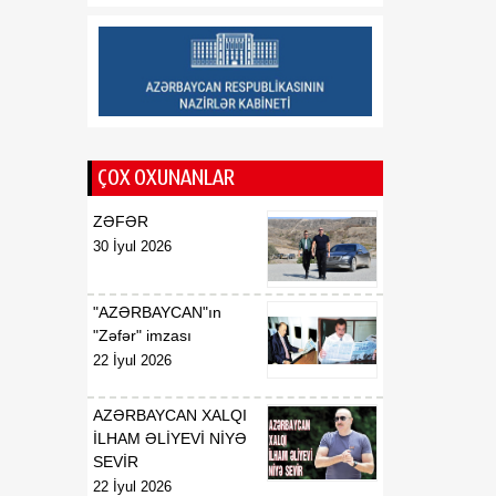
Respublikasının UNESCO
yanında daimi
nümayəndəsi təyin
edilməsi haqqında
00:51
E.T.Abdullayevin
07 Avqust
Azərbaycan
ÇOX OXUNANLAR
Respublikasının UNESCO
yanında daimi
ZƏFƏR
nümayəndəsi vəzifəsindən
30 İyul 2026
geri çağırılması haqqında
00:50
F.N.İsmayılovun
"AZƏRBAYCAN"ın
07 Avqust
Azərbaycan
"Zəfər" imzası
Respublikasının Avropa
22 İyul 2026
Şurası yanında daimi
nümayəndəsi vəzifəsindən
AZƏRBAYCAN XALQI
geri çağırılması haqqında
İLHAM ƏLİYEVİ NİYƏ
SEVİR
00:48
Azərbaycan Respublikası
22 İyul 2026