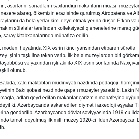
rın, əsərlərin, sənədlərin saxlandığı məkanların müasir muzeylər
 nəzərə alaraq, ölkəmizin ərazisində qurulmuş Atropatena və Al
raylarını da belə yerlər kimi qeyd etmək yerinə düşər. Erkən və 
akim sülalələr tərəfindən kolleksiyaçılıq ənənələrinə maraq gü
ə, saray kitabxanalarında mühafizə edilib.
, mədəni həyatında XIX əsrin ikinci yarısından etibarən sürətlə
y işinin təşkilinə təkan verib. İlk belə muzeylərdən biri görkəm
şəbbüsü və yaxından iştirakı ilə XIX əsrin sonlarında Naxçıva
şkil olunub.
 Bakıda, xalq məktəbləri müdiriyyəti nəzdində pedaqoji, həmçini
tinin Bakı şöbəsi nəzdində qapalı muzeylər yaradılıb. Lakin 
lmaqla, adları qeyd edilən məkanlar çarizmin mənafeyinə uyğu
deyil ki, Azərbaycanda aşkar edilən qiymətli arxeoloji əşyalar Tif
inə göndərilib. Azərbaycanda dövlət səviyyəsində 1919-cu ildə
ndə təməli qoyulmuş ilk milli muzey 1920-ci ildən Azərbaycan 
ib.