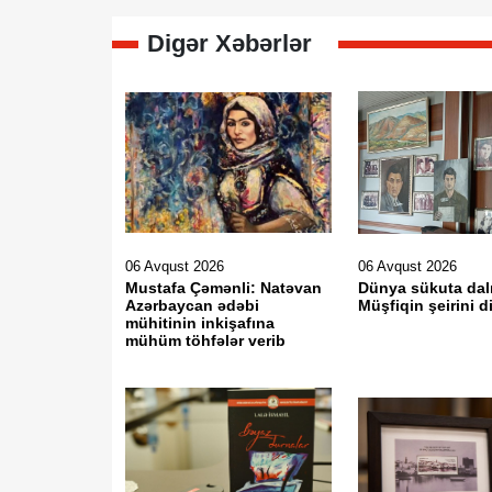
Digər Xəbərlər
06 Avqust 2026
06 Avqust 2026
Mustafa Çəmənli: Natəvan
Dünya sükuta dal
Azərbaycan ədəbi
Müşfiqin şeirini d
mühitinin inkişafına
mühüm töhfələr verib