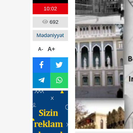
10:02
692
Mədəniyyət
A+
A-