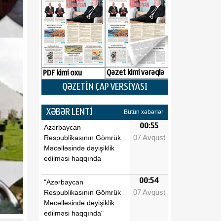
Qəzet kimi vərəqlə
PDF kimi oxu
QƏZETİN ÇAP VERSİYASI
XƏBƏR LENTİ
Bütün xəbərlər
00:55
Azərbaycan
07 Avqust
Respublikasının Gömrük
Məcəlləsində dəyişiklik
edilməsi haqqında
00:54
"Azərbaycan
07 Avqust
Respublikasının Gömrük
Məcəlləsində dəyişiklik
edilməsi haqqında"