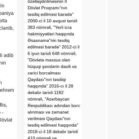
özəlləşdirilməsinin II
in
Dövlət Proqramı"nın
baniya
təsdiq edilməsi barədə"
orta
2000-ci il 10 avqust tarixli
383 nömrəli, "Yerli icra
clənib,
hakimiyyətləri haqqında
Əsasnamə"nin təsdiq
edilməsi barədə" 2012-ci il
6 iyun tarixli 648 nömrəli,
li ədib
"Dövlətə məxsus olan
nın
hüquqi şəxslərin daxili və
xarici borcalması
Qaydası"nın təsdiqi
n
haqqında" 2016-cı il 28
Nehrəm
dekabr tarixli 1182
n
nömrəli, "Azərbaycan
lis,
Respublikası adından borc
alınması və zəmanət
 -
verilməsi Qaydası"nın
Dövlət
təsdiq edilməsi haqqında"
2018-ci il 18 dekabr tarixli
410 nömrəli və