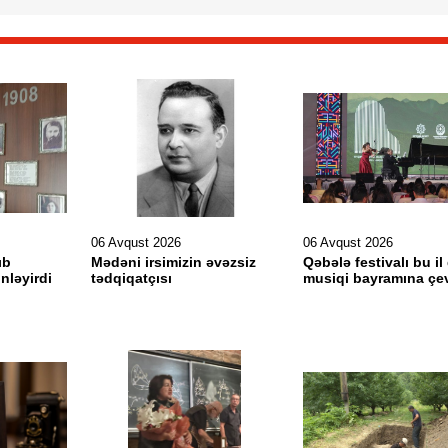
06 Avqust 2026
06 Avqust 2026
ıb
Mədəni irsimizin əvəzsiz
Qəbələ festivalı bu il
inləyirdi
tədqiqatçısı
musiqi bayramına çev