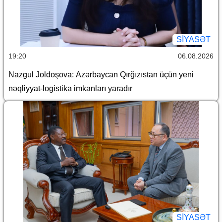
SİYASƏT
19:20
06.08.2026
Nazgul Joldoşova: Azərbaycan Qırğızıstan üçün yeni
nəqliyyat-logistika imkanları yaradır
SİYASƏT