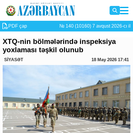
PDF çap
№ 140 (10160) 7 avqust 2026-cı il
XTQ-nin bölmələrində inspeksiya
yoxlaması təşkil olunub
SİYASƏT
18 May 2026 17:41