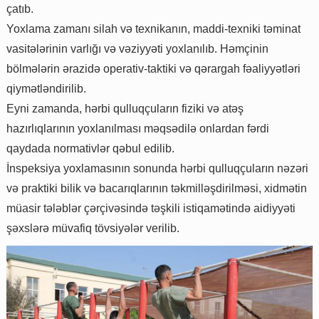
çatıb.
Yoxlama zamanı silah və texnikanın, maddi-texniki təminat
vasitələrinin varlığı və vəziyyəti yoxlanılıb. Həmçinin
bölmələrin ərazidə operativ-taktiki və qərargah fəaliyyətləri
qiymətləndirilib.
Eyni zamanda, hərbi qulluqçuların fiziki və atəş
hazırlıqlarının yoxlanılması məqsədilə onlardan fərdi
qaydada normativlər qəbul edilib.
İnspeksiya yoxlamasının sonunda hərbi qulluqçuların nəzəri
və praktiki bilik və bacarıqlarının təkmilləşdirilməsi, xidmətin
müasir tələblər çərçivəsində təşkili istiqamətində aidiyyəti
şəxslərə müvafiq tövsiyələr verilib.