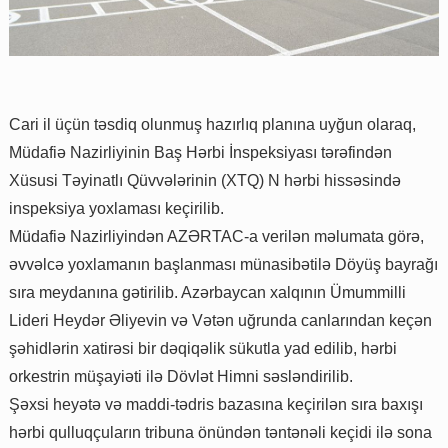
Cari il üçün təsdiq olunmuş hazırlıq planına uyğun olaraq,
Müdafiə Nazirliyinin Baş Hərbi İnspeksiyası tərəfindən
Xüsusi Təyinatlı Qüvvələrinin (XTQ) N hərbi hissəsində
inspeksiya yoxlaması keçirilib.
Müdafiə Nazirliyindən AZƏRTAC-a verilən məlumata görə,
əvvəlcə yoxlamanın başlanması münasibətilə Döyüş bayrağı
sıra meydanına gətirilib. Azərbaycan xalqının Ümummilli
Lideri Heydər Əliyevin və Vətən uğrunda canlarından keçən
şəhidlərin xatirəsi bir dəqiqəlik sükutla yad edilib, hərbi
orkestrin müşayiəti ilə Dövlət Himni səsləndirilib.
Şəxsi heyətə və maddi-tədris bazasına keçirilən sıra baxışı
hərbi qulluqçuların tribuna önündən təntənəli keçidi ilə sona