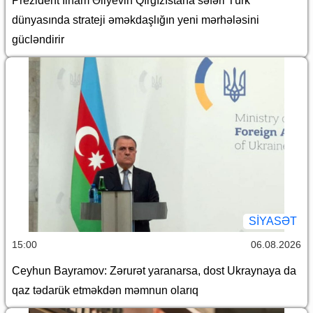
Prezident İlham Əliyevin Qırğızıstana səfəri Türk
dünyasında strateji əməkdaşlığın yeni mərhələsini
gücləndirir
SİYASƏT
15:00
06.08.2026
Ceyhun Bayramov: Zərurət yaranarsa, dost Ukraynaya da
qaz tədarük etməkdən məmnun olarıq