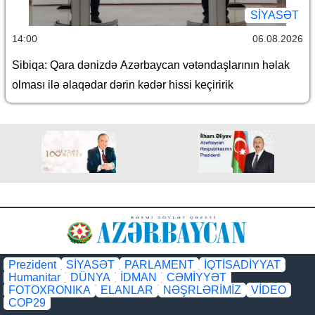
SİYASƏT
14:00
06.08.2026
Sibiqa: Qara dənizdə Azərbaycan vətəndaşlarının həlak
olması ilə əlaqədar dərin kədər hissi keçiririk
Prezident
SİYASƏT
PARLAMENT
İQTİSADİYYAT
Humanitar
DÜNYA
İDMAN
CƏMİYYƏT
FOTOXRONIKA
ELANLAR
NƏŞRLƏRİMİZ
VİDEO
COP29