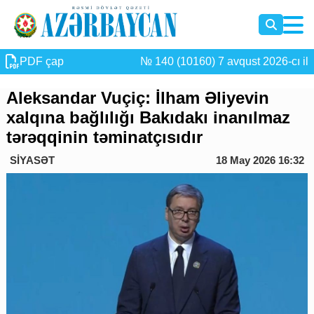
PDF çap
№ 140 (10160) 7 avqust 2026-cı il
Aleksandar Vuçiç: İlham Əliyevin
xalqına bağlılığı Bakıdakı inanılmaz
tərəqqinin təminatçısıdır
SİYASƏT
18 May 2026 16:32