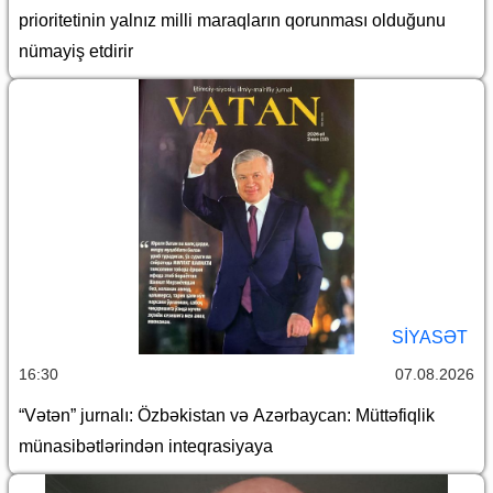
prioritetinin yalnız milli maraqların qorunması olduğunu
nümayiş etdirir
SİYASƏT
16:30
07.08.2026
“Vətən” jurnalı: Özbəkistan və Azərbaycan: Müttəfiqlik
münasibətlərindən inteqrasiyaya