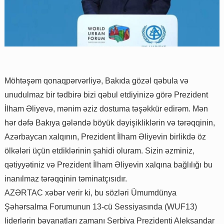
Möhtəşəm qonaqpərvərliyə, Bakıda gözəl qəbula və
unudulmaz bir tədbirə bizi qəbul etdiyinizə görə Prezident
İlham Əliyevə, mənim əziz dostuma təşəkkür edirəm. Mən
hər dəfə Bakıya gələndə böyük dəyişikliklərin və tərəqqinin,
Azərbaycan xalqının, Prezident İlham Əliyevin birlikdə öz
ölkələri üçün etdiklərinin şahidi oluram. Sizin əzminiz,
qətiyyətiniz və Prezident İlham Əliyevin xalqına bağlılığı bu
inanılmaz tərəqqinin təminatçısıdır.
AZƏRTAC xəbər verir ki, bu sözləri Ümumdünya
Şəhərsalma Forumunun 13-cü Sessiyasında (WUF13)
liderlərin bəyanatları zamanı Serbiya Prezidenti Aleksandar