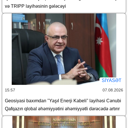
və TRIPP layihəsinin gələcəyi
SİYASƏT
15:57
07.08.2026
Geosiyasi baxımdan "Yaşıl Enerji Kabeli" layihəsi Cənubi
Qafqazın qlobal əhəmiyyətini əhəmiyyətli dərəcədə artırır