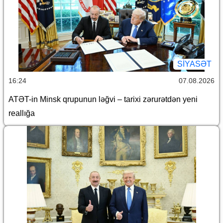
SİYASƏT
16:24
07.08.2026
ATƏT-in Minsk qrupunun ləğvi – tarixi zərurətdən yeni
reallığa