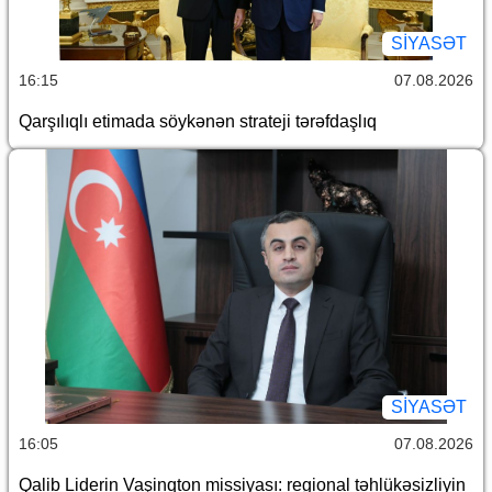
SİYASƏT
16:15
07.08.2026
Qarşılıqlı etimada söykənən strateji tərəfdaşlıq
SİYASƏT
16:05
07.08.2026
Qalib Liderin Vaşinqton missiyası: regional təhlükəsizliyin