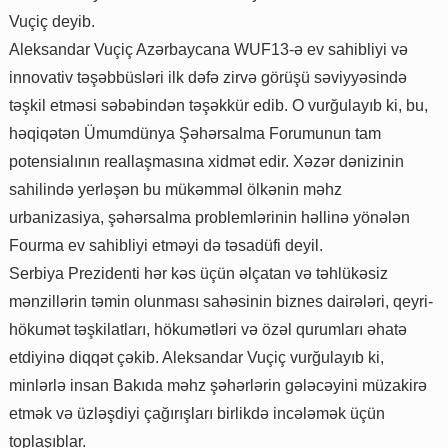
Vuçiç deyib.
Aleksandar Vuçiç Azərbaycana WUF13-ə ev sahibliyi və
innovativ təşəbbüsləri ilk dəfə zirvə görüşü səviyyəsində
təşkil etməsi səbəbindən təşəkkür edib. O vurğulayıb ki, bu,
həqiqətən Ümumdünya Şəhərsalma Forumunun tam
potensialının reallaşmasına xidmət edir. Xəzər dənizinin
sahilində yerləşən bu mükəmməl ölkənin məhz
urbanizasiya, şəhərsalma problemlərinin həllinə yönələn
Fourma ev sahibliyi etməyi də təsadüfi deyil.
Serbiya Prezidenti hər kəs üçün əlçatan və təhlükəsiz
mənzillərin təmin olunması sahəsinin biznes dairələri, qeyri-
hökumət təşkilatları, hökumətləri və özəl qurumları əhatə
etdiyinə diqqət çəkib. Aleksandar Vuçiç vurğulayıb ki,
minlərlə insan Bakıda məhz şəhərlərin gələcəyini müzakirə
etmək və üzləşdiyi çağırışları birlikdə incələmək üçün
toplaşıblar.