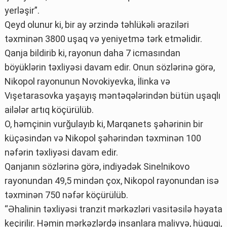
yerləşir”.
Qeyd olunur ki, bir ay ərzində təhlükəli əraziləri
təxminən 3800 uşaq və yeniyetmə tərk etməlidir.
Qanja bildirib ki, rayonun daha 7 icmasından
böyüklərin təxliyəsi davam edir. Onun sözlərinə görə,
Nikopol rayonunun Novokiyevka, İlinka və
Vışetarasovka yaşayış məntəqələrindən bütün uşaqlı
ailələr artıq köçürülüb.
O, həmçinin vurğulayıb ki, Marqanets şəhərinin bir
küçəsindən və Nikopol şəhərindən təxminən 100
nəfərin təxliyəsi davam edir.
Qanjanın sözlərinə görə, indiyədək Sinelnikovo
rayonundan 49,5 mindən çox, Nikopol rayonundan isə
təxminən 750 nəfər köçürülüb.
“Əhalinin təxliyəsi tranzit mərkəzləri vasitəsilə həyata
keçirilir. Həmin mərkəzlərdə insanlara maliyyə, hüquqi,