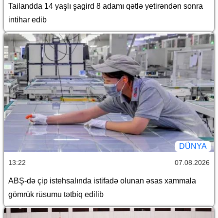
Tailandda 14 yaşlı şagird 8 adamı qətlə yetirəndən sonra
intihar edib
DÜNYA
13:22
07.08.2026
ABŞ-də çip istehsalında istifadə olunan əsas xammala
gömrük rüsumu tətbiq edilib