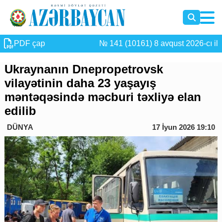
PDF çap
№ 141 (10161) 8 avqust 2026-cı il
Ukraynanın Dnepropetrovsk
vilayətinin daha 23 yaşayış
məntəqəsində məcburi təxliyə elan
edilib
DÜNYA
17 İyun 2026 19:10