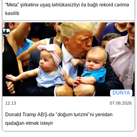
“Meta” şirkətinə uşaq təhlükəsizliyi ilə bağlı rekord cərimə
kəsilib
DÜNYA
12:13
07.08.2026
Donald Tramp ABŞ-də "doğum turizmi"ni yenidən
qadağan etmək istəyir