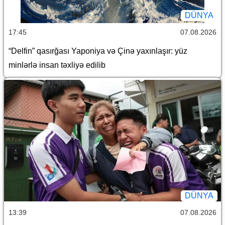
DÜNYA
17:45
07.08.2026
“Delfin” qasırğası Yaponiya və Çinə yaxınlaşır: yüz
minlərlə insan təxliyə edilib
DÜNYA
13:39
07.08.2026