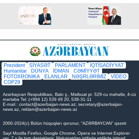
Prezident
SİYASƏT
PARLAMENT
İQTİSADİYYAT
Humanitar
DÜNYA
İDMAN
CƏMİYYƏT
FOTOXRONIKA
ELANLAR
NƏŞRLƏRİMİZ
VİDEO
COP29
Azərbaycan Respublikası, Bakı ş., Mətbuat pr. 529-cu məhəllə, 4-cü
mərtəbə Tel.:(+994 12) 539 49 20, 538-31-11
E-mail.:
contact@azerbaijan-news.az
;
secretary@azerbaijan-
news.az
,
reklam@azerbaijan-news.az
2000-2024(c) Bütün hüquqları qorunur, "AZƏRBAYCAN" qəzeti
Sayt Mozilla Firefox, Google Chrome, Opera və Internet Explorer
ver. 7.x ilə tam dəstəklənir. Məlumatdan istifadə etdikdə istinad