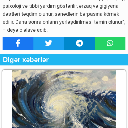
psixoloji və tibbi yardım göstərilir, ərzaq və gigiyena
dəstləri təqdim olunur, sənədlərin bərpasına kömək
edilir. Daha sonra onların yerləşdirilməsi təmin olunur”,
– deyə o əlavə edib.
Digər xəbərlər