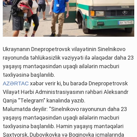
Ukraynanın Dnepropetrovsk vilayətinin Sinelnikovo
rayonunda təhlükəsizlik vəziyyəti ilə əlaqədar daha 23
yaşayış məntəqəsindən uşaqlı ailələrin məcburi
təxliyəsinə başlanılıb.
xəbər verir ki, bu barədə Dnepropetrovsk
AZƏRTAC
Vilayət Hərbi Administrasiyasının rəhbəri Aleksandr
Qanja “Telegram” kanalında yazıb.
Məlumatda deyilir: “Sinelnikovo rayonunun daha 23
yaşayış məntəqəsindən uşaqlı ailələrin məcburi
təxliyəsinə başlanılıb. Həmin yaşayış məntəqələri
Şaxtyorsk, Dubovikovka və Boqinovka icmalarında