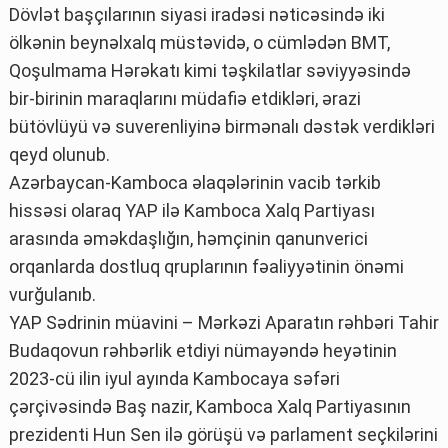
Dövlət başçılarının siyasi iradəsi nəticəsində iki
ölkənin beynəlxalq müstəvidə, o cümlədən BMT,
Qoşulmama Hərəkatı kimi təşkilatlar səviyyəsində
bir-birinin maraqlarını müdafiə etdikləri, ərazi
bütövlüyü və suverenliyinə birmənalı dəstək verdikləri
qeyd olunub.
Azərbaycan-Kamboca əlaqələrinin vacib tərkib
hissəsi olaraq YAP ilə Kamboca Xalq Partiyası
arasında əməkdaşlığın, həmçinin qanunverici
orqanlarda dostluq qruplarının fəaliyyətinin önəmi
vurğulanıb.
YAP Sədrinin müavini – Mərkəzi Aparatın rəhbəri Tahir
Budaqovun rəhbərlik etdiyi nümayəndə heyətinin
2023-cü ilin iyul ayında Kambocaya səfəri
çərçivəsində Baş nazir, Kamboca Xalq Partiyasının
prezidenti Hun Sen ilə görüşü və parlament seçkilərini