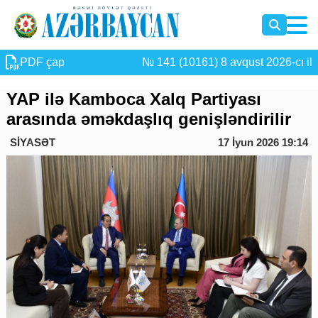
PDF çap
№ 141 (10161) 8 avqust 2026-cı il
YAP ilə Kamboca Xalq Partiyası
arasında əməkdaşlıq genişləndirilir
SİYASƏT
17 İyun 2026 19:14