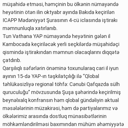
müşahidə etməsi, həmçinin bu ölkənin nümayəndə
heyətinin ötən ilin oktyabr ayında Bakıda keçirilən
ICAPP Mədəniyyət Şurasının 4-cü iclasında iştirakı
məmnunluqla xatırlanıb.
Tun Vathana YAP nümayəndə heyətinin gələn il
Kambocada keçiriləcək yerli seçkilərdə müşahidəçi
qismində iştirakından məmnun olacaqlarını diqqətə
çatdırıb.
Qarşılıqlı səfərlərin önəminə toxunularaq cari il iyun
ayının 15-də YAP-ın təşkilatçılığı ilə “Qlobal
təhlükəsizliyə regional töhfə: Cənubi Qafqazda sülh
quruculuğu” mövzusunda Şuşa şəhərində keçirilmiş
beynəlxalq konfransın həm qlobal gündəliyin aktual
məsələlərinin müzakirəsi, həm də partiyalarımız və
ölkələrimiz arasında dostluq münasibətlərinin
möhkəmləndirilməsi baxımından mühüm əhəmiyyətə