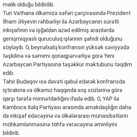
malik olduğu bildirilib.
Tun Vathana ölkəmizə səfəri çərçivəsində Prezident
İlham Əliyevin rəhbərliyi ilə Azərbaycanın sürətli
inkişafının və işğaldan azad edilmiş ərazilərdə
genişmiqyaslı quruculuq işlərinin şahidi olduğunu
söyləyib. O, beynəlxalq konfransın yüksək səviyyədə
təşkilinə və səmimi qonaqpərvərliyə görə Yeni
Azərbaycan Partiyasına təşəkkür məktubunu təqdim
edib.
Tahir Budaqov isə dəvəti qəbul edərək konfransda
iştirakına və ölkəmiz haqqında xoş sözlərinə görə
qarşı tərəfə minnətdarlığını ifadə edib. O, YAP ilə
Kamboca Xalq Partiyası arasında əməkdaşlığın daha
da inkişaf edəcəyinə və ölkələrarası münasibətlərin
möhkəmlənməsinə töhfə verəcəyinə əminliyini
bildirib.