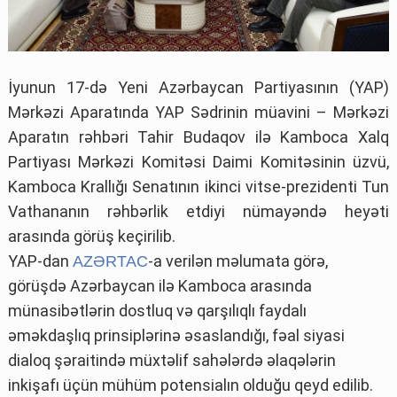
İyunun 17-də Yeni Azərbaycan Partiyasının (YAP)
Mərkəzi Aparatında YAP Sədrinin müavini – Mərkəzi
Aparatın rəhbəri Tahir Budaqov ilə Kamboca Xalq
Partiyası Mərkəzi Komitəsi Daimi Komitəsinin üzvü,
Kamboca Krallığı Senatının ikinci vitse-prezidenti Tun
Vathananın rəhbərlik etdiyi nümayəndə heyəti
arasında görüş keçirilib.
YAP-dan
-a verilən məlumata görə,
AZƏRTAC
görüşdə Azərbaycan ilə Kamboca arasında
münasibətlərin dostluq və qarşılıqlı faydalı
əməkdaşlıq prinsiplərinə əsaslandığı, fəal siyasi
dialoq şəraitində müxtəlif sahələrdə əlaqələrin
inkişafı üçün mühüm potensialın olduğu qeyd edilib.