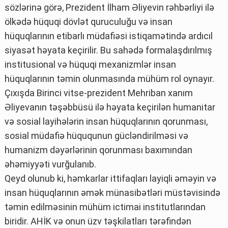
sözlərinə görə, Prezident İlham Əliyevin rəhbərliyi ilə
ölkədə hüquqi dövlət quruculuğu və insan
hüquqlarının etibarlı müdafiəsi istiqamətində ardıcıl
siyasət həyata keçirilir. Bu sahədə formalaşdırılmış
institusional və hüquqi mexanizmlər insan
hüquqlarının təmin olunmasında mühüm rol oynayır.
Çıxışda Birinci vitse-prezident Mehriban xanım
Əliyevanın təşəbbüsü ilə həyata keçirilən humanitar
və sosial layihələrin insan hüquqlarının qorunması,
sosial müdafiə hüququnun gücləndirilməsi və
humanizm dəyərlərinin qorunması baxımından
əhəmiyyəti vurğulanıb.
Qeyd olunub ki, həmkarlar ittifaqları layiqli əməyin və
insan hüquqlarının əmək münasibətləri müstəvisində
təmin edilməsinin mühüm ictimai institutlarından
biridir. AHİK və onun üzv təşkilatları tərəfindən