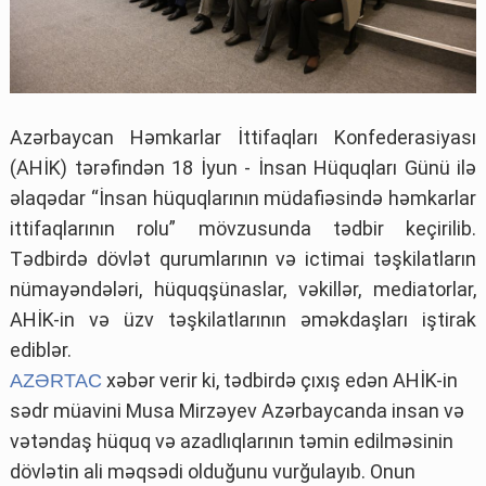
Azərbaycan Həmkarlar İttifaqları Konfederasiyası
(AHİK) tərəfindən 18 İyun - İnsan Hüquqları Günü ilə
əlaqədar “İnsan hüquqlarının müdafiəsində həmkarlar
ittifaqlarının rolu” mövzusunda tədbir keçirilib.
Tədbirdə dövlət qurumlarının və ictimai təşkilatların
nümayəndələri, hüquqşünaslar, vəkillər, mediatorlar,
AHİK-in və üzv təşkilatlarının əməkdaşları iştirak
ediblər.
xəbər verir ki, tədbirdə çıxış edən AHİK-in
AZƏRTAC
sədr müavini Musa Mirzəyev Azərbaycanda insan və
vətəndaş hüquq və azadlıqlarının təmin edilməsinin
dövlətin ali məqsədi olduğunu vurğulayıb. Onun