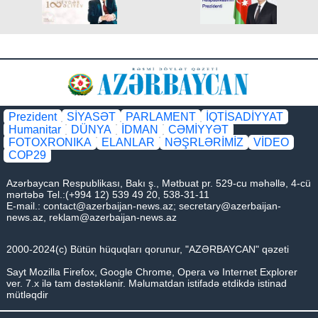
Prezident
SİYASƏT
PARLAMENT
İQTİSADİYYAT
Humanitar
DÜNYA
İDMAN
CƏMİYYƏT
FOTOXRONIKA
ELANLAR
NƏŞRLƏRİMİZ
VİDEO
COP29
Azərbaycan Respublikası, Bakı ş., Mətbuat pr. 529-cu məhəllə, 4-cü
mərtəbə Tel.:(+994 12) 539 49 20, 538-31-11
E-mail.:
contact@azerbaijan-news.az
;
secretary@azerbaijan-
news.az
,
reklam@azerbaijan-news.az
2000-2024(c) Bütün hüquqları qorunur, "AZƏRBAYCAN" qəzeti
Sayt Mozilla Firefox, Google Chrome, Opera və Internet Explorer
ver. 7.x ilə tam dəstəklənir. Məlumatdan istifadə etdikdə istinad
mütləqdir