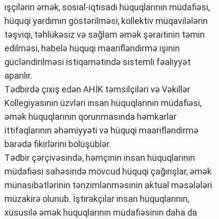
işçilərin əmək, sosial-iqtisadi hüquqlarının müdafiəsi,
hüquqi yardımın göstərilməsi, kollektiv müqavilələrin
təşviqi, təhlükəsiz və sağlam əmək şəraitinin təmin
edilməsi, habelə hüquqi maarifləndirmə işinin
gücləndirilməsi istiqamətində sistemli fəaliyyət
aparılır.
Tədbirdə çıxış edən AHİK təmsilçiləri və Vəkillər
Kollegiyasının üzvləri insan hüquqlarının müdafiəsi,
əmək hüquqlarının qorunmasında həmkarlar
ittifaqlarının əhəmiyyəti və hüquqi maarifləndirmə
barədə fikirlərini bölüşüblər.
Tədbir çərçivəsində, həmçinin insan hüquqlarının
müdafiəsi sahəsində mövcud hüquqi çağırışlar, əmək
münasibətlərinin tənzimlənməsinin aktual məsələləri
müzakirə olunub. İştirakçılar insan hüquqlarının,
xüsusilə əmək hüquqlarının müdafiəsinin daha da