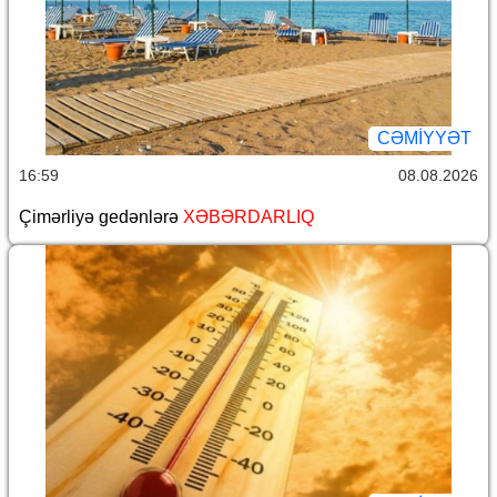
CƏMİYYƏT
16:59
08.08.2026
Çimərliyə gedənlərə
XƏBƏRDARLIQ