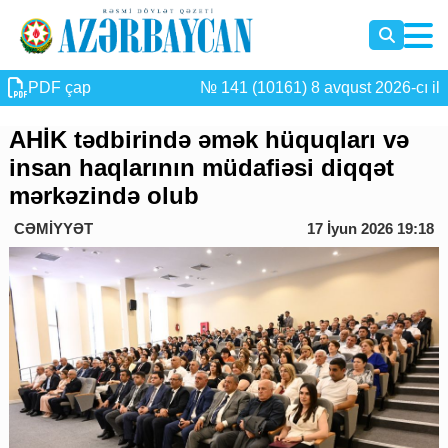
PDF çap
№ 141 (10161) 8 avqust 2026-cı il
AHİK tədbirində əmək hüquqları və
insan haqlarının müdafiəsi diqqət
mərkəzində olub
CƏMİYYƏT
17 İyun 2026 19:18