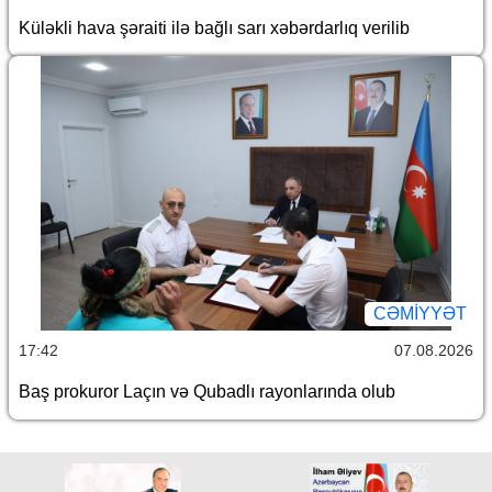
Küləkli hava şəraiti ilə bağlı sarı xəbərdarlıq verilib
CƏMİYYƏT
17:42
07.08.2026
Baş prokuror Laçın və Qubadlı rayonlarında olub