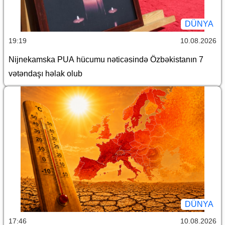
DÜNYA
19:19
10.08.2026
Nijnekamska PUA hücumu nəticəsində Özbəkistanın 7
vətəndaşı həlak olub
DÜNYA
17:46
10.08.2026