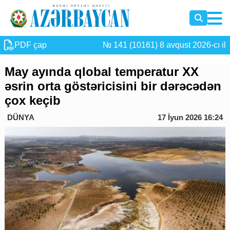
PDF çap
№ 141 (10161) 8 avqust 2026-cı il
May ayında qlobal temperatur XX
əsrin orta göstəricisini bir dərəcədən
çox keçib
DÜNYA
17 İyun 2026 16:24