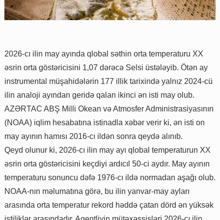
2026-cı ilin may ayında qlobal səthin orta temperaturu XX
əsrin orta göstəricisini 1,07 dərəcə Selsi üstələyib. Ötən ay
instrumental müşahidələrin 177 illik tarixində yalnız 2024-cü
ilin analoji ayından geridə qalan ikinci ən isti may olub.
AZƏRTAC ABŞ Milli Okean və Atmosfer Administrasiyasının
(NOAA) iqlim hesabatına istinadla xəbər verir ki, ən isti on
may ayının hamısı 2016-cı ildən sonra qeydə alınıb.
Qeyd olunur ki, 2026-cı ilin may ayı qlobal temperaturun XX
əsrin orta göstəricisini keçdiyi ardıcıl 50-ci aydır. May ayının
temperaturu sonuncu dəfə 1976-cı ildə normadan aşağı olub.
NOAA-nın məlumatına görə, bu ilin yanvar-may ayları
arasında orta temperatur rekord həddə çatan dörd ən yüksək
istiliklər arasındadır. Agentliyin mütəxəssisləri 2026-cı ilin