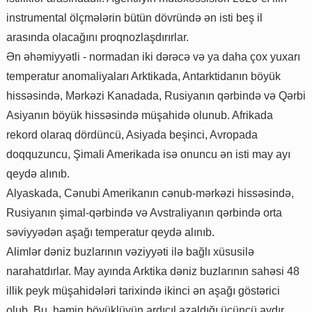
instrumental ölçmələrin bütün dövründə ən isti beş il
arasında olacağını proqnozlaşdırırlar.
Ən əhəmiyyətli - normadan iki dərəcə və ya daha çox yuxarı
temperatur anomaliyaları Arktikada, Antarktidanın böyük
hissəsində, Mərkəzi Kanadada, Rusiyanın qərbində və Qərbi
Asiyanın böyük hissəsində müşahidə olunub. Afrikada
rekord olaraq dördüncü, Asiyada beşinci, Avropada
doqquzuncu, Şimali Amerikada isə onuncu ən isti may ayı
qeydə alınıb.
Alyaskada, Cənubi Amerikanın cənub-mərkəzi hissəsində,
Rusiyanın şimal-qərbində və Avstraliyanın qərbində orta
səviyyədən aşağı temperatur qeydə alınıb.
Alimlər dəniz buzlarının vəziyyəti ilə bağlı xüsusilə
narahatdırlar. May ayında Arktika dəniz buzlarının sahəsi 48
illik peyk müşahidələri tarixində ikinci ən aşağı göstərici
olub. Bu, həmin böyüklüyün ardıcıl azaldığı üçüncü aydır.