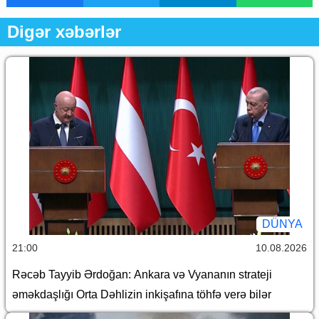
Digər xəbərlər
DÜNYA
21:00
10.08.2026
Rəcəb Tayyib Ərdoğan: Ankara və Vyananın strateji
əməkdaşlığı Orta Dəhlizin inkişafına töhfə verə bilər