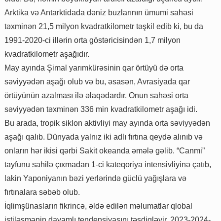
Arktika və Antarktidada dəniz buzlarının ümumi sahəsi
təxminən 21,5 milyon kvadratkilometr təşkil edib ki, bu da
1991-2020-ci illərin orta göstəricisindən 1,7 milyon
kvadratkilometr aşağıdır.
May ayında Şimal yarımkürəsinin qar örtüyü də orta
səviyyədən aşağı olub və bu, əsasən, Avrasiyada qar
örtüyünün azalması ilə əlaqədardır. Onun sahəsi orta
səviyyədən təxminən 336 min kvadratkilometr aşağı idi.
Bu arada, tropik siklon aktivliyi may ayında orta səviyyədən
aşağı qalıb. Dünyada yalnız iki adlı fırtına qeydə alınıb və
onların hər ikisi qərbi Sakit okeanda əmələ gəlib. “Canmi”
tayfunu sahilə çıxmadan 1-ci kateqoriya intensivliyinə çatıb,
lakin Yaponiyanın bəzi yerlərində güclü yağışlara və
fırtınalara səbəb olub.
İqlimşünasların fikrincə, əldə edilən məlumatlar qlobal
istiləşmənin davamlı tendensiyasını təsdiqləyir. 2023-2024-