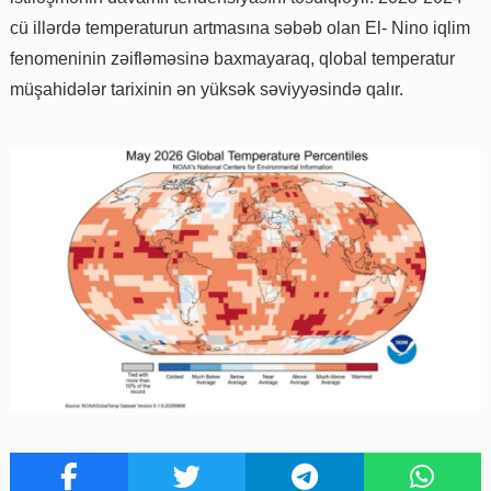
cü illərdə temperaturun artmasına səbəb olan El- Nino iqlim
fenomeninin zəifləməsinə baxmayaraq, qlobal temperatur
müşahidələr tarixinin ən yüksək səviyyəsində qalır.