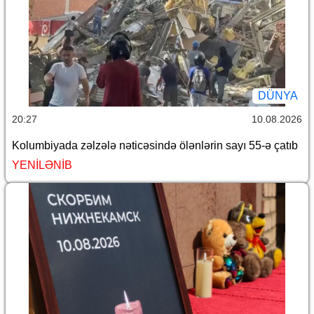
DÜNYA
20:27
10.08.2026
Kolumbiyada zəlzələ nəticəsində ölənlərin sayı 55-ə çatıb
YENİLƏNİB