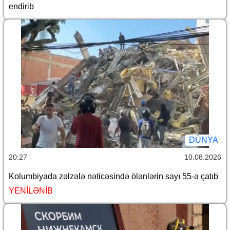
endirib
DÜNYA
20:27
10.08.2026
Kolumbiyada zəlzələ nəticəsində ölənlərin sayı 55-ə çatıb
YENİLƏNİB