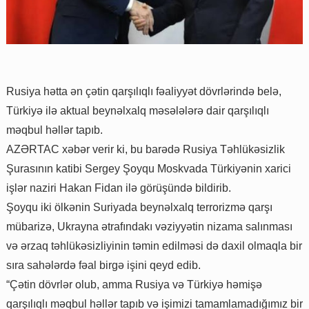
Rusiya hətta ən çətin qarşılıqlı fəaliyyət dövrlərində belə,
Türkiyə ilə aktual beynəlxalq məsələlərə dair qarşılıqlı
məqbul həllər tapıb.
AZƏRTAC xəbər verir ki, bu barədə Rusiya Təhlükəsizlik
Şurasının katibi Sergey Şoyqu Moskvada Türkiyənin xarici
işlər naziri Hakan Fidan ilə görüşündə bildirib.
Şoyqu iki ölkənin Suriyada beynəlxalq terrorizmə qarşı
mübarizə, Ukrayna ətrafındakı vəziyyətin nizama salınması
və ərzaq təhlükəsizliyinin təmin edilməsi də daxil olmaqla bir
sıra sahələrdə fəal birgə işini qeyd edib.
“Çətin dövrlər olub, amma Rusiya və Türkiyə həmişə
qarşılıqlı məqbul həllər tapıb və işimizi tamamlamadığımız bir