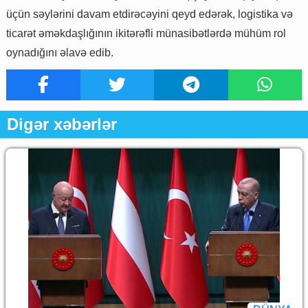
üçün səylərini davam etdirəcəyini qeyd edərək, logistika və
ticarət əməkdaşlığının ikitərəfli münasibətlərdə mühüm rol
oynadığını əlavə edib.
Digər xəbərlər