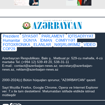
Prezident
SİYASƏT
PARLAMENT
İQTİSADİYYAT
Humanitar
DÜNYA
İDMAN
CƏMİYYƏT
FOTOXRONIKA
ELANLAR
NƏŞRLƏRİMİZ
VİDEO
COP29
Azərbaycan Respublikası, Bakı ş., Mətbuat pr. 529-cu məhəllə, 4-cü
mərtəbə Tel.:(+994 12) 539 49 20, 538-31-11
E-mail.:
contact@azerbaijan-news.az
;
secretary@azerbaijan-
news.az
,
reklam@azerbaijan-news.az
2000-2024(c) Bütün hüquqları qorunur, "AZƏRBAYCAN" qəzeti
Sayt Mozilla Firefox, Google Chrome, Opera və Internet Explorer
ver. 7.x ilə tam dəstəklənir. Məlumatdan istifadə etdikdə istinad
mütləqdir