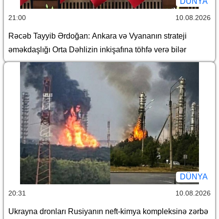
DÜNYA
21:00
10.08.2026
Rəcəb Tayyib Ərdoğan: Ankara və Vyananın strateji
əməkdaşlığı Orta Dəhlizin inkişafına töhfə verə bilər
DÜNYA
20:31
10.08.2026
Ukrayna dronları Rusiyanın neft-kimya kompleksinə zərbə