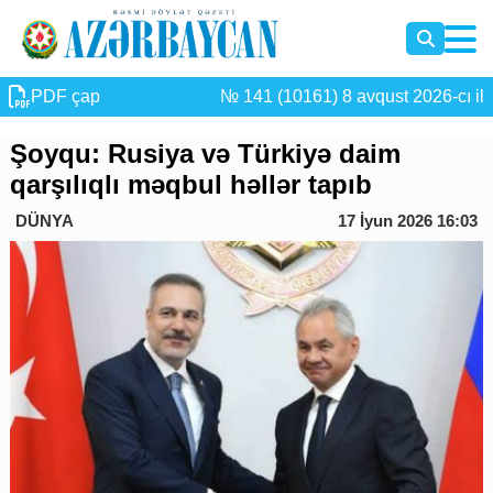
PDF çap
№ 141 (10161) 8 avqust 2026-cı il
Şoyqu: Rusiya və Türkiyə daim
qarşılıqlı məqbul həllər tapıb
DÜNYA
17 İyun 2026 16:03