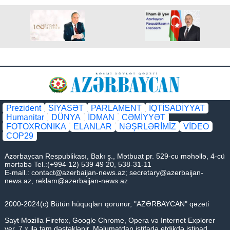
Prezident
SİYASƏT
PARLAMENT
İQTİSADİYYAT
Humanitar
DÜNYA
İDMAN
CƏMİYYƏT
FOTOXRONIKA
ELANLAR
NƏŞRLƏRİMİZ
VİDEO
COP29
Azərbaycan Respublikası, Bakı ş., Mətbuat pr. 529-cu məhəllə, 4-cü
mərtəbə Tel.:(+994 12) 539 49 20, 538-31-11
E-mail.:
contact@azerbaijan-news.az
;
secretary@azerbaijan-
news.az
,
reklam@azerbaijan-news.az
2000-2024(c) Bütün hüquqları qorunur, "AZƏRBAYCAN" qəzeti
Sayt Mozilla Firefox, Google Chrome, Opera və Internet Explorer
ver. 7.x ilə tam dəstəklənir. Məlumatdan istifadə etdikdə istinad