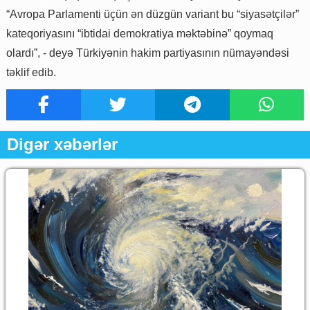
“Avropa Parlamenti üçün ən düzgün variant bu “siyasətçilər”
kateqoriyasını “ibtidai demokratiya məktəbinə” qoymaq
olardı”, - deyə Türkiyənin hakim partiyasının nümayəndəsi
təklif edib.
Digər xəbərlər