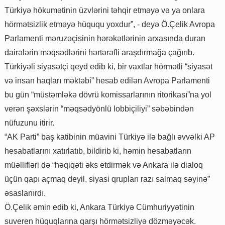
Türkiyə hökumətinin üzvlərini təhqir etməyə və ya onlara
hörmətsizlik etməyə hüququ yoxdur”, - deyə Ö.Çelik Avropa
Parlamenti məruzəçisinin hərəkətlərinin arxasında duran
dairələrin məqsədlərini hərtərəfli araşdırmağa çağırıb.
Türkiyəli siyasətçi qeyd edib ki, bir vaxtlar hörmətli “siyasət
və insan haqları məktəbi” hesab edilən Avropa Parlamenti
bu gün “müstəmləkə dövrü komissarlarının ritorikası”na yol
verən şəxslərin “məqsədyönlü lobbiçiliyi” səbəbindən
nüfuzunu itirir.
“AK Parti” baş katibinin müavini Türkiyə ilə bağlı əvvəlki AP
hesabatlarını xatırlatıb, bildirib ki, həmin hesabatların
müəllifləri də “həqiqəti əks etdirmək və Ankara ilə dialoq
üçün qapı açmaq deyil, siyasi qrupları razı salmaq səyinə”
əsaslanırdı.
Ö.Çelik əmin edib ki, Ankara Türkiyə Cümhuriyyətinin
suveren hüquqlarına qarşı hörmətsizliyə dözməyəcək.