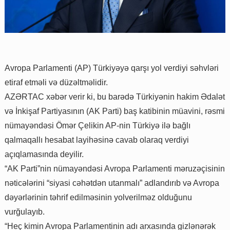
Avropa Parlamenti (AP) Türkiyəyə qarşı yol verdiyi səhvləri
etiraf etməli və düzəltməlidir.
AZƏRTAC xəbər verir ki, bu barədə Türkiyənin hakim Ədalət
və İnkişaf Partiyasının (AK Parti) baş katibinin müavini, rəsmi
nümayəndəsi Ömər Çelikin AP-nin Türkiyə ilə bağlı
qalmaqallı hesabat layihəsinə cavab olaraq verdiyi
açıqlamasında deyilir.
“AK Parti”nin nümayəndəsi Avropa Parlamenti məruzəçisinin
nəticələrini “siyasi cəhətdən utanmalı” adlandırıb və Avropa
dəyərlərinin təhrif edilməsinin yolverilməz olduğunu
vurğulayıb.
“Heç kimin Avropa Parlamentinin adı arxasında gizlənərək