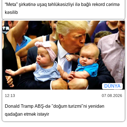
“Meta” şirkətinə uşaq təhlükəsizliyi ilə bağlı rekord cərimə
kəsilib
DÜNYA
12:13
07.08.2026
Donald Tramp ABŞ-də "doğum turizmi"ni yenidən
qadağan etmək istəyir