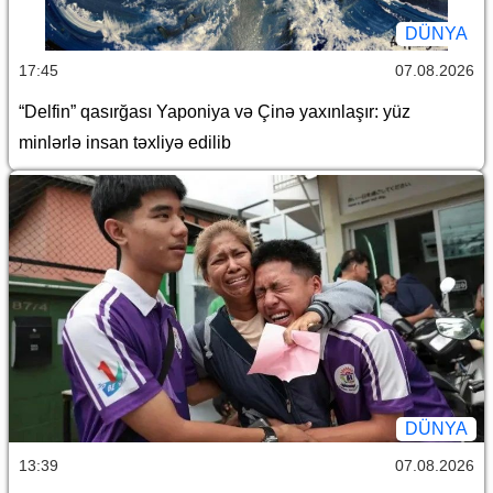
DÜNYA
17:45
07.08.2026
“Delfin” qasırğası Yaponiya və Çinə yaxınlaşır: yüz
minlərlə insan təxliyə edilib
DÜNYA
13:39
07.08.2026