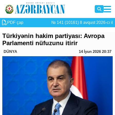
PDF çap
№ 141 (10161) 8 avqust 2026-cı il
Türkiyənin hakim partiyası: Avropa
Parlamenti nüfuzunu itirir
DÜNYA
14 İyun 2026 20:37