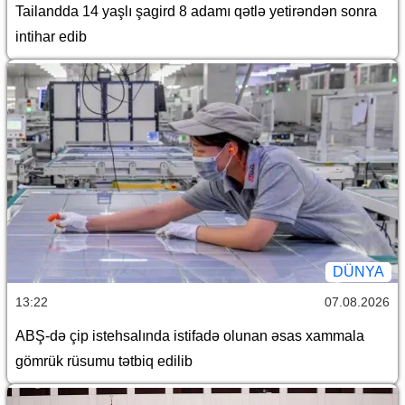
Tailandda 14 yaşlı şagird 8 adamı qətlə yetirəndən sonra
intihar edib
DÜNYA
13:22
07.08.2026
ABŞ-də çip istehsalında istifadə olunan əsas xammala
gömrük rüsumu tətbiq edilib