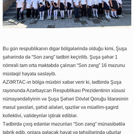
Bu gün respublikanın digər bölgələrində olduğu kimi, Şuşa
şəhərində də “Son zəng” tədbiri keçirilib. Şuşa şəhər 1
nömrəli tam orta məktəbdə çalınan “Son zəng” 16 məzunu
müstəqil həyata səsləyib.
AZƏRTAC-ın bölgə müxbiri xəbər verir ki, tədbirdə Şuşa
rayonunda Azərbaycan Respublikası Prezidentinin xüsusi
nümayəndəliyinin və Şuşa Şəhəri Dövlət Qoruğu İdarəsinin
məsul şəxsləri, şəhid ailələri, qazilər və müəllim-şagird
kollektivi, valideynlər iştirak ediblər.
Tədbirdə çıxış edənlər məzunları “Son zəng” münasibətilə
təbrik edib, onlara gələcək həyat və təhsillərində uğurlar