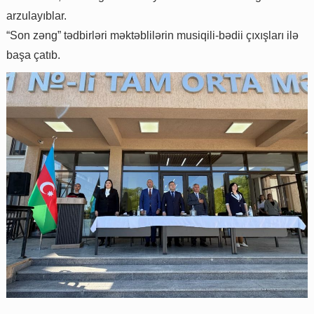
arzulayıblar.
“Son zəng” tədbirləri məktəblilərin musiqili-bədii çıxışları ilə
başa çatıb.