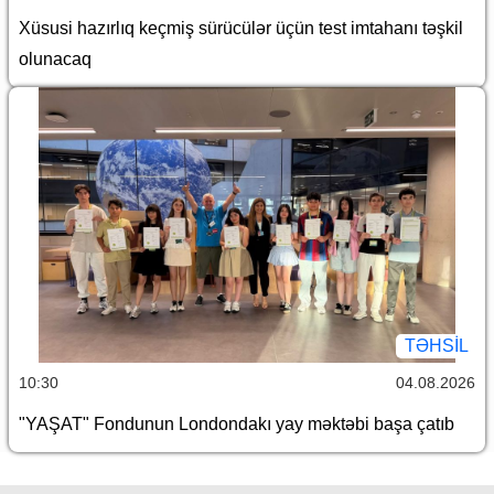
Xüsusi hazırlıq keçmiş sürücülər üçün test imtahanı təşkil
olunacaq
TƏHSIL
10:30
04.08.2026
"YAŞAT" Fondunun Londondakı yay məktəbi başa çatıb