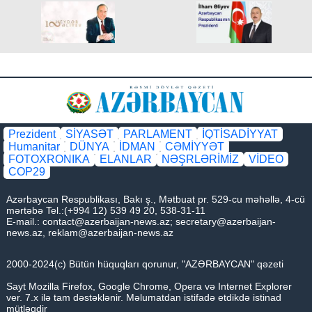
Prezident
SİYASƏT
PARLAMENT
İQTİSADİYYAT
Humanitar
DÜNYA
İDMAN
CƏMİYYƏT
FOTOXRONIKA
ELANLAR
NƏŞRLƏRİMİZ
VİDEO
COP29
Azərbaycan Respublikası, Bakı ş., Mətbuat pr. 529-cu məhəllə, 4-cü
mərtəbə Tel.:(+994 12) 539 49 20, 538-31-11
E-mail.:
contact@azerbaijan-news.az
;
secretary@azerbaijan-
news.az
,
reklam@azerbaijan-news.az
2000-2024(c) Bütün hüquqları qorunur, "AZƏRBAYCAN" qəzeti
Sayt Mozilla Firefox, Google Chrome, Opera və Internet Explorer
ver. 7.x ilə tam dəstəklənir. Məlumatdan istifadə etdikdə istinad
mütləqdir