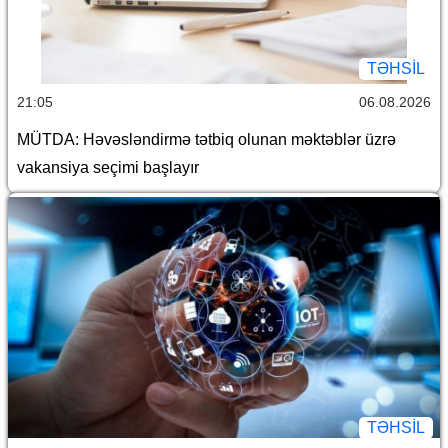
TƏHSIL
21:05
06.08.2026
MÜTDA: Həvəsləndirmə tətbiq olunan məktəblər üzrə
vakansiya seçimi başlayır
TƏHSIL