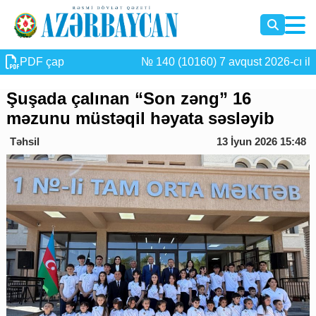
PDF çap
№ 140 (10160) 7 avqust 2026-cı il
Şuşada çalınan “Son zəng” 16
məzunu müstəqil həyata səsləyib
Təhsil
13 İyun 2026 15:48