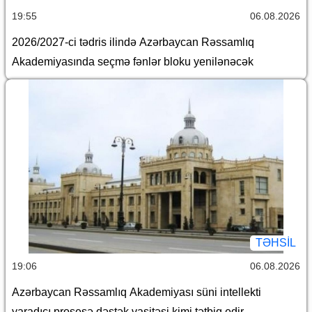
19:55
06.08.2026
2026/2027-ci tədris ilində Azərbaycan Rəssamlıq
Akademiyasında seçmə fənlər bloku yenilənəcək
TƏHSIL
19:06
06.08.2026
Azərbaycan Rəssamlıq Akademiyası süni intellekti
yaradıcı prosesə dəstək vasitəsi kimi tətbiq edir