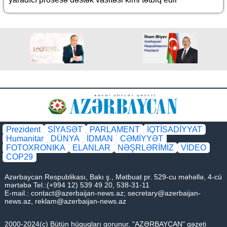
Prezident
SİYASƏT
PARLAMENT
İQTİSADİYYAT
Humanitar
DÜNYA
İDMAN
CƏMİYYƏT
FOTOXRONIKA
ELANLAR
NƏŞRLƏRİMİZ
VİDEO
COP29
Azərbaycan Respublikası, Bakı ş., Mətbuat pr. 529-cu məhəllə, 4-cü
mərtəbə Tel.:(+994 12) 539 49 20, 538-31-11
E-mail.:
contact@azerbaijan-news.az
;
secretary@azerbaijan-
news.az
,
reklam@azerbaijan-news.az
2000-2024(c) Bütün hüquqları qorunur, "AZƏRBAYCAN" qəzeti