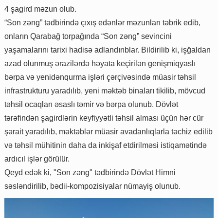
4 şagird məzun olub.
“Son zəng” tədbirində çıxış edənlər məzunları təbrik edib,
onların Qarabağ torpağında “Son zəng” sevincini
yaşamalarını tarixi hadisə adlandırıblar. Bildirilib ki, işğaldan
azad olunmuş ərazilərdə həyata keçirilən genişmiqyaslı
bərpa və yenidənqurma işləri çərçivəsində müasir təhsil
infrastrukturu yaradılıb, yeni məktəb binaları tikilib, mövcud
təhsil ocaqları əsaslı təmir və bərpa olunub. Dövlət
tərəfindən şagirdlərin keyfiyyətli təhsil alması üçün hər cür
şərait yaradılıb, məktəblər müasir avadanlıqlarla təchiz edilib
və təhsil mühitinin daha da inkişaf etdirilməsi istiqamətində
ardıcıl işlər görülür.
Qeyd edək ki, "Son zəng" tədbirində Dövlət Himni
səsləndirilib, bədii-kompozisiyalar nümayiş olunub.