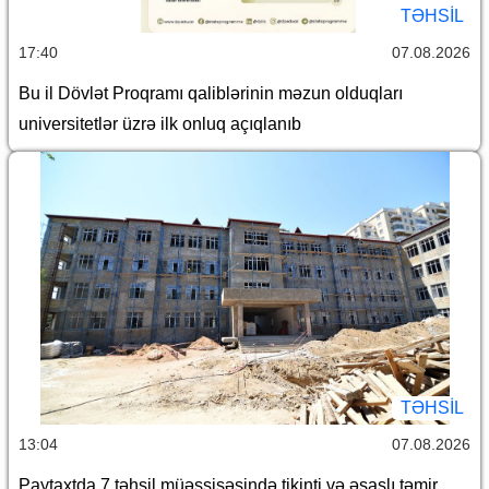
TƏHSIL
17:40
07.08.2026
Bu il Dövlət Proqramı qaliblərinin məzun olduqları
universitetlər üzrə ilk onluq açıqlanıb
TƏHSIL
13:04
07.08.2026
Paytaxtda 7 təhsil müəssisəsində tikinti və əsaslı təmir