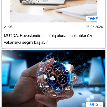
TƏHSIL
21:05
06.08.2026
MÜTDA: Həvəsləndirmə tətbiq olunan məktəblər üzrə
vakansiya seçimi başlayır
TƏHSIL