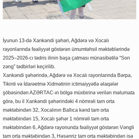
İyunun 13-də Xankəndi şəhəri, Ağdərə və Xocalı
rayonlarında fəaliyyət göstərən ümumtəhsil məktəblərində
2025–2026-cı tədris ilinin başa çatması münasibətilə “Son
zəng” tədbirləri keçirilib.
Xankəndi şəhərində, Ağdərə və Xocalı rayonlarında Bərpa,
Tikinti və İdarəetmə Xidmətinin ictimaiyyətlə əlaqələr
şöbəsindən AZƏRTAC-ın bölgə müxbirinə verilən məlumata
görə, bu il Xankəndi şəhərindəki 4 nömrəli tam orta
məktəbindən 32, Xocalının Ballıca kənd tam orta
məktəbindən 15, Xocalı şəhər 1 nömrəli tam orta
məktəbindən 6, Ağdərə rayonunda fəaliyyət göstərən Vəngli
tam orta məktəbindən 3, Həsənriz tam orta məktəbindən isə