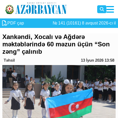
PDF çap
№ 141 (10161) 8 avqust 2026-cı il
Xankəndi, Xocalı və Ağdərə
məktəblərində 60 məzun üçün “Son
zəng” çalınıb
Təhsil
13 İyun 2026 13:58