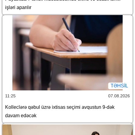
işləri aparılır
TƏHSIL
11:25
07.08.2026
Kolleclərə qəbul üzrə ixtisas seçimi avqustun 9-dək
davam edəcək