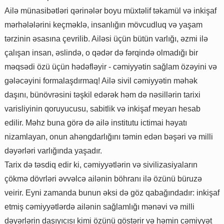
Ailə münasibətləri qərinələr boyu müxtəlif təkamül və inkişaf
mərhələlərini keçməklə, insanlığın mövcudluq və yaşam
tərzinin əsasına çevrilib. Ailəsi üçün bütün varlığı, əzmi ilə
çalışan insan, əslində, o qədər də fərqində olmadığı bir
məqsədi özü üçün hədəfləyir - cəmiyyətin sağlam özəyini və
gələcəyini formalaşdırmaq! Ailə sivil cəmiyyətin məhək
daşını, bünövrəsini təşkil edərək həm də nəsillərin tarixi
varisliyinin qoruyucusu, sabitlik və inkişaf meyarı hesab
edilir. Məhz buna görə də ailə institutu ictimai həyatı
nizamlayan, onun ahəngdarlığını təmin edən bəşəri və milli
dəyərləri varlığında yaşadır.
Tarix də təsdiq edir ki, cəmiyyətlərin və sivilizasiyaların
çökmə dövrləri əvvəlcə ailənin böhranı ilə özünü büruzə
veirir. Eyni zamanda bunun əksi də göz qabağındadır: inkişaf
etmiş cəmiyyətlərdə ailənin sağlamlığı mənəvi və milli
dəyərlərin daşıyıcısı kimi özünü göstərir və həmin cəmiyyət