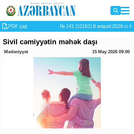
PDF çap
№ 141 (10161) 8 avqust 2026-cı il
Sivil cəmiyyətin məhək daşı
Mədəniyyət
15 May 2026 09:00