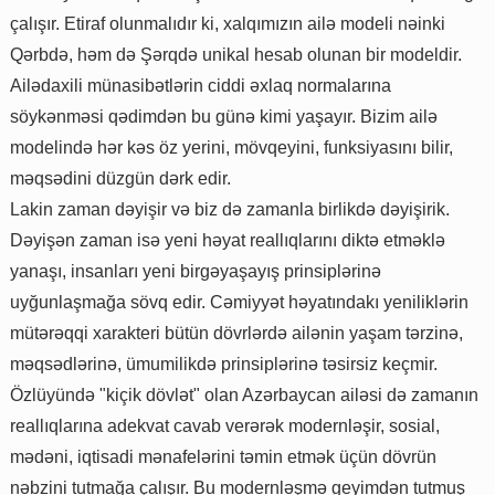
çalışır. Etiraf olunmalıdır ki, xalqımızın ailə modeli nəinki
Qərbdə, həm də Şərqdə unikal hesab olunan bir modeldir.
Ailədaxili münasibətlərin ciddi əxlaq normalarına
söykənməsi qədimdən bu günə kimi yaşayır. Bizim ailə
modelində hər kəs öz yerini, mövqeyini, funksiyasını bilir,
məqsədini düzgün dərk edir.
Lakin zaman dəyişir və biz də zamanla birlikdə dəyişirik.
Dəyişən zaman isə yeni həyat reallıqlarını diktə etməklə
yanaşı, insanları yeni birgəyaşayış prinsiplərinə
uyğunlaşmağa sövq edir. Cəmiyyət həyatındakı yeniliklərin
mütərəqqi xarakteri bütün dövrlərdə ailənin yaşam tərzinə,
məqsədlərinə, ümumilikdə prinsiplərinə təsirsiz keçmir.
Özlüyündə "kiçik dövlət" olan Azərbaycan ailəsi də zamanın
reallıqlarına adekvat cavab verərək modernləşir, sosial,
mədəni, iqtisadi mənafelərini təmin etmək üçün dövrün
nəbzini tutmağa çalışır. Bu modernləşmə geyimdən tutmuş