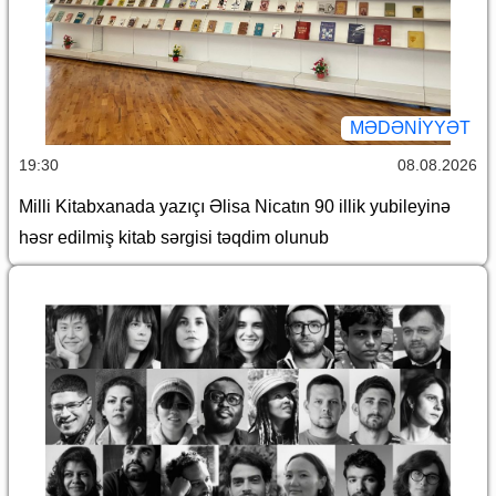
MƏDƏNIYYƏT
19:30
08.08.2026
Milli Kitabxanada yazıçı Əlisa Nicatın 90 illik yubileyinə
həsr edilmiş kitab sərgisi təqdim olunub