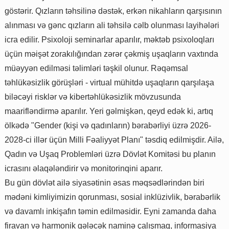
göstərir. Qızların təhsilinə dəstək, erkən nikahların qarşısının
alınması və gənc qızların ali təhsilə cəlb olunması layihələri
icra edilir. Psixoloji seminarlar aparılır, məktəb psixoloqları
üçün məişət zorakılığından zərər çəkmiş uşaqların vaxtında
müəyyən edilməsi təlimləri təşkil olunur. Rəqəmsal
təhlükəsizlik görüşləri - virtual mühitdə uşaqların qarşılaşa
biləcəyi risklər və kibertəhlükəsizlik mövzusunda
maarifləndirmə aparılır. Yeri gəlmişkən, qeyd edək ki, artıq
ölkədə "Gender (kişi və qadınların) bərabərliyi üzrə 2026-
2028-ci illər üçün Milli Fəaliyyət Planı" təsdiq edilmişdir. Ailə,
Qadın və Uşaq Problemləri üzrə Dövlət Komitəsi bu planın
icrasını əlaqələndirir və monitorinqini aparır.
Bu gün dövlət ailə siyasətinin əsas məqsədlərindən biri
mədəni kimliyimizin qorunması, sosial inklüzivlik, bərabərlik
və davamlı inkişafın təmin edilməsidir. Eyni zamanda daha
firavan və harmonik gələcək naminə çalışmaq, informasiya