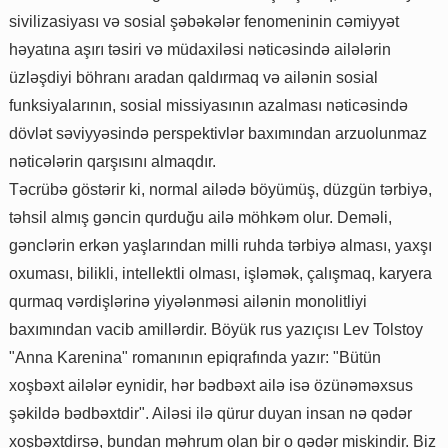
sivilizasiyası və sosial şəbəkələr fenomeninin cəmiyyət
həyatına aşırı təsiri və müdaxiləsi nəticəsində ailələrin
üzləşdiyi böhranı aradan qaldırmaq və ailənin sosial
funksiyalarının, sosial missiyasının azalması nəticəsində
dövlət səviyyəsində perspektivlər baxımından arzuolunmaz
nəticələrin qarşısını almaqdır.
Təcrübə göstərir ki, normal ailədə böyümüş, düzgün tərbiyə,
təhsil almış gəncin qurduğu ailə möhkəm olur. Deməli,
gənclərin erkən yaşlarından milli ruhda tərbiyə alması, yaxşı
oxuması, bilikli, intellektli olması, işləmək, çalışmaq, karyera
qurmaq vərdişlərinə yiyələnməsi ailənin monolitliyi
baxımından vacib amillərdir. Böyük rus yazıçısı Lev Tolstoy
"Anna Karenina" romanının epiqrafında yazır: "Bütün
xoşbəxt ailələr eynidir, hər bədbəxt ailə isə özünəməxsus
şəkildə bədbəxtdir". Ailəsi ilə qürur duyan insan nə qədər
xoşbəxtdirsə, bundan məhrum olan bir o qədər miskindir. Biz