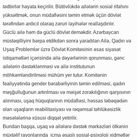
tədbirlər həyata keçirilir. Bütövlükdə ailələrin sosial rifahını
yüksəltmək, onun müdafiəsini təmin etmək üçün dövlət
tərəfindən ardıcıl olaraq zəruri layihələr reallaşdırılır.
Güclü ailə həm də güclü dövlət deməkdir. Azərbaycan
müstəqilliyini bərpa etdikdən sonra yaradılan Ailə, Qadın və
Uşaq Problemlər üzrə Dövlət Komitəsinin əsas siyasət
istiqamətləri içərisində ailə dəyərlərinin qorunması, gənc
ailələrin dəstəklənməsi və ailə institutunun
möhkəmləndirilməsi mühüm yer tutur. Komitənin
fəaliyyətində gender bərabərliyinin təmin edilməsi, qadın
məşğulluğunun artırılması və məişət zorakılığının qarşısının
alınması, uşaq hüquqlarının müdafiəsi, həssas təbəqədən
olan uşaqların reabilitasiyası və rəqəmsal təhlükəsizlik
məsələlərinə xüsusi diqqət yetirilir.
Bundan başqa, uşaq və ailələrə dəstək mərkəzləri ölkənin
müxtəlif rayonlarında icma əsaslı sosial-psixoloji xidmətlər