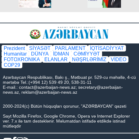
Prezident
SİYASƏT
PARLAMENT
İQTİSADİYYAT
Humanitar
DÜNYA
İDMAN
CƏMİYYƏT
FOTOXRONIKA
ELANLAR
NƏŞRLƏRİMİZ
VİDEO
COP29
Azərbaycan Respublikası, Bakı ş., Mətbuat pr. 529-cu məhəllə, 4-cü
mərtəbə Tel.:(+994 12) 539 49 20, 538-31-11
E-mail.:
contact@azerbaijan-news.az
;
secretary@azerbaijan-
news.az
,
reklam@azerbaijan-news.az
2000-2024(c) Bütün hüquqları qorunur, "AZƏRBAYCAN" qəzeti
Sayt Mozilla Firefox, Google Chrome, Opera və Internet Explorer
ver. 7.x ilə tam dəstəklənir. Məlumatdan istifadə etdikdə istinad
mütləqdir