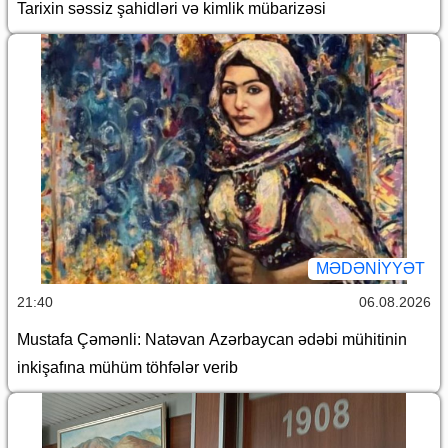
Tarixin səssiz şahidləri və kimlik mübarizəsi
MƏDƏNIYYƏT
21:40
06.08.2026
Mustafa Çəmənli: Natəvan Azərbaycan ədəbi mühitinin
inkişafına mühüm töhfələr verib