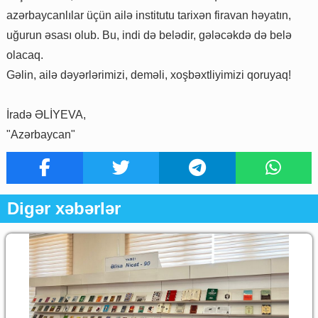
azərbaycanlılar üçün ailə institutu tarixən firavan həyatın,
uğurun əsası olub. Bu, indi də belədir, gələcəkdə də belə
olacaq.
Gəlin, ailə dəyərlərimizi, deməli, xoşbəxtliyimizi qoruyaq!
İradə ƏLİYEVA,
"Azərbaycan"
Digər xəbərlər