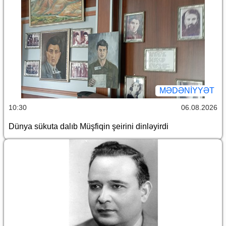
MƏDƏNIYYƏT
10:30
06.08.2026
Dünya sükuta dalıb Müşfiqin şeirini dinləyirdi