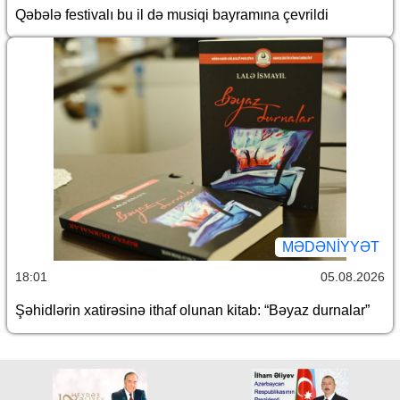
Qəbələ festivalı bu il də musiqi bayramına çevrildi
MƏDƏNIYYƏT
18:01
05.08.2026
Şəhidlərin xatirəsinə ithaf olunan kitab: “Bəyaz durnalar”