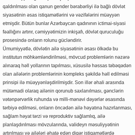
qaldırılması olan qanun gender bərabərliyi ilə bağlı dövlət
siyasətinin əsas istiqamətlərini və vəzifələrini müəyyən
etmişdir. Bütün bunlar Azərbaycan qadınının ictimai-siyasi
fəallığını artırır, cəmiyyətimizin inkişafı, dövlət quruculuğu
prosesində onların rolunu gücləndirir.
Ümumiyyətlə, dövlətin ailə siyasətinin əsası ölkədə bu
institutun möhkəmləndirilməsi, mövcud problemlərin nəzərə
alınaraq həll yollarının tapılması, xüsusilə həssas təbəqədən
olan ailələrin problemlərinin kompleks şəkildə həll edilməsi
prinsipi ilə müəyyənləşdirilmişdir. Son illər əhali arasında
mütəmadi olaraq ailənin qorunub saxlanılması, gənclərin
vətənpərvərlik ruhunda və milli-mənəvi dəyərlər əsasında
tərbiyə edilməsi, onların öncədən ailə həyatına hazırlanması,
sağlam həyat tərzi və reproduktiv sağlamlıq, ailə
planlaşdırılması mövzularında, valideyn məsuliyyətinin
artırılması və ailələri əhatə edən digər istiqamətlərdə