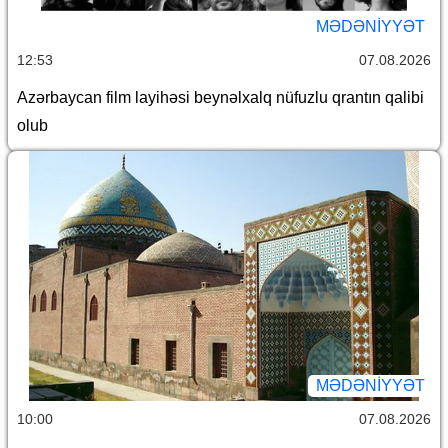
MƏDƏNIYYƏT
12:53
07.08.2026
Azərbaycan film layihəsi beynəlxalq nüfuzlu qrantın qalibi
olub
MƏDƏNIYYƏT
10:00
07.08.2026