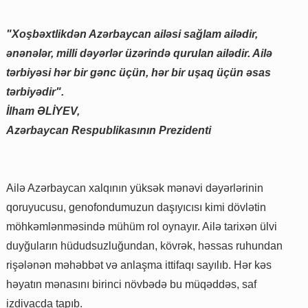
"Xoşbəxtlikdən Azərbaycan ailəsi sağlam ailədir,
ənənələr, milli dəyərlər üzərində qurulan ailədir. Ailə
tərbiyəsi hər bir gənc üçün, hər bir uşaq üçün əsas
tərbiyədir".
İlham ƏLİYEV,
Azərbaycan Respublikasının Prezidenti
Ailə Azərbaycan xalqının yüksək mənəvi dəyərlərinin
qoruyucusu, genofondumuzun daşıyıcısı kimi dövlətin
möhkəmlənməsində mühüm rol oynayır. Ailə tarixən ülvi
duyğuların hüdudsuzluğundan, kövrək, həssas ruhundan
rişələnən məhəbbət və anlaşma ittifaqı sayılıb. Hər kəs
həyatın mənasını birinci növbədə bu müqəddəs, saf
izdivacda tapıb.