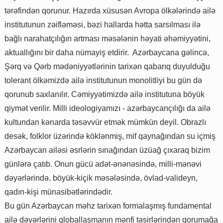
tərəfindən qorunur. Hazırda xüsusən Avropa ölkələrində ailə
institutunun zəifləməsi, bəzi hallarda hətta sarsılması ilə
bağlı narahatçılığın artması məsələnin həyati əhəmiyyətini,
aktuallığını bir daha nümayiş etdirir. Azərbaycana gəlincə,
Şərq və Qərb mədəniyyətlərinin tarixən qabarıq duyulduğu
tolerant ölkəmizdə ailə institutunun monolitliyi bu gün də
qorunub saxlanılır. Cəmiyyətimizdə ailə institutuna böyük
qiymət verilir. Milli ideologiyamızı - azərbaycançılığı da ailə
kultundan kənarda təsəvvür etmək mümkün deyil. Obrazlı
desək, folklor üzərində köklənmiş, mif qaynağından su içmiş
Azərbaycan ailəsi əsrlərin sınağından üzüağ çıxaraq bizim
günlərə çatıb. Onun gücü adət-ənənəsində, milli-mənəvi
dəyərlərində, böyük-kiçik məsələsində, övlad-valideyn,
qadın-kişi münasibətlərindədir.
Bu gün Azərbaycan məhz tarixən formalaşmış fundamental
ailə dəyərlərini qloballaşmanın mənfi təsirlərindən qorumağa