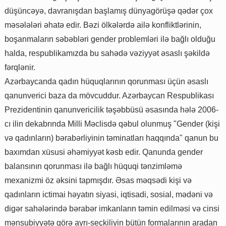
düşüncəyə, davranışdan başlamış dünyagörüşə qədər çox
məsələləri əhatə edir. Bəzi ölkələrdə ailə konfliktlərinin,
boşanmaların səbəbləri gender problemləri ilə bağlı olduğu
halda, respublikamızda bu sahədə vəziyyət əsaslı şəkildə
fərqlənir.
Azərbaycanda qadın hüquqlarının qorunması üçün əsaslı
qanunverici baza da mövcuddur. Azərbaycan Respublikası
Prezidentinin qanunvericilik təşəbbüsü əsasında hələ 2006-
cı ilin dekabrında Milli Məclisdə qəbul olunmuş "Gender (kişi
və qadınların) bərabərliyinin təminatları haqqında" qanun bu
baxımdan xüsusi əhəmiyyət kəsb edir. Qanunda gender
balansının qorunması ilə bağlı hüquqi tənzimləmə
mexanizmi öz əksini tapmışdır. Əsas məqsədi kişi və
qadınların ictimai həyatın siyasi, iqtisadi, sosial, mədəni və
digər sahələrində bərabər imkanların təmin edilməsi və cinsi
mənsubiyyətə görə ayrı-seçkiliyin bütün formalarının aradan