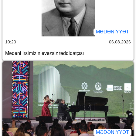
MƏDƏNIYYƏT
10:20
06.08.2026
Mədəni irsimizin əvəzsiz tədqiqatçısı
MƏDƏNIYYƏT