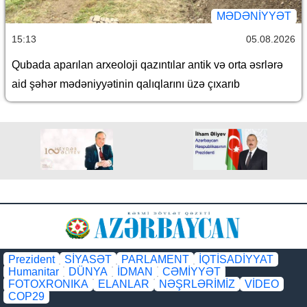
MƏDƏNIYYƏT
15:13
05.08.2026
Qubada aparılan arxeoloji qazıntılar antik və orta əsrlərə
aid şəhər mədəniyyətinin qalıqlarını üzə çıxarıb
Prezident
SİYASƏT
PARLAMENT
İQTİSADİYYAT
Humanitar
DÜNYA
İDMAN
CƏMİYYƏT
FOTOXRONIKA
ELANLAR
NƏŞRLƏRİMİZ
VİDEO
COP29