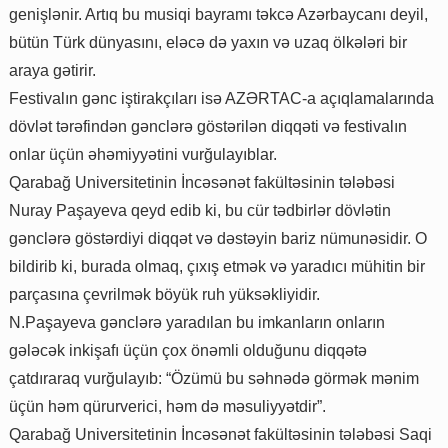
genişlənir. Artıq bu musiqi bayramı təkcə Azərbaycanı deyil,
bütün Türk dünyasını, eləcə də yaxın və uzaq ölkələri bir
araya gətirir.
Festivalın gənc iştirakçıları isə AZƏRTAC-a açıqlamalarında
dövlət tərəfindən gənclərə göstərilən diqqəti və festivalın
onlar üçün əhəmiyyətini vurğulayıblar.
Qarabağ Universitetinin İncəsənət fakültəsinin tələbəsi
Nuray Paşayeva qeyd edib ki, bu cür tədbirlər dövlətin
gənclərə göstərdiyi diqqət və dəstəyin bariz nümunəsidir. O
bildirib ki, burada olmaq, çıxış etmək və yaradıcı mühitin bir
parçasına çevrilmək böyük ruh yüksəkliyidir.
N.Paşayeva gənclərə yaradılan bu imkanların onların
gələcək inkişafı üçün çox önəmli olduğunu diqqətə
çatdıraraq vurğulayıb: “Özümü bu səhnədə görmək mənim
üçün həm qürurverici, həm də məsuliyyətdir”.
Qarabağ Universitetinin İncəsənət fakültəsinin tələbəsi Saqi