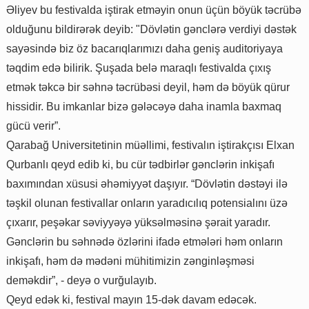
Əliyev bu festivalda iştirak etməyin onun üçün böyük təcrübə
olduğunu bildirərək deyib: "Dövlətin gənclərə verdiyi dəstək
sayəsində biz öz bacarıqlarımızı daha geniş auditoriyaya
təqdim edə bilirik. Şuşada belə maraqlı festivalda çıxış
etmək təkcə bir səhnə təcrübəsi deyil, həm də böyük qürur
hissidir. Bu imkanlar bizə gələcəyə daha inamla baxmaq
gücü verir”.
Qarabağ Universitetinin müəllimi, festivalın iştirakçısı Elxan
Qurbanlı qeyd edib ki, bu cür tədbirlər gənclərin inkişafı
baxımından xüsusi əhəmiyyət daşıyır. “Dövlətin dəstəyi ilə
təşkil olunan festivallar onların yaradıcılıq potensialını üzə
çıxarır, peşəkar səviyyəyə yüksəlməsinə şərait yaradır.
Gənclərin bu səhnədə özlərini ifadə etmələri həm onların
inkişafı, həm də mədəni mühitimizin zənginləşməsi
deməkdir”, - deyə o vurğulayıb.
Qeyd edək ki, festival mayın 15-dək davam edəcək.