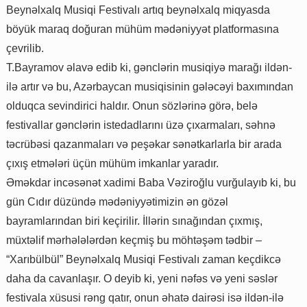
Beynəlxalq Musiqi Festivalı artıq beynəlxalq miqyasda
böyük maraq doğuran mühüm mədəniyyət platformasına
çevrilib.
T.Bayramov əlavə edib ki, gənclərin musiqiyə marağı ildən-
ilə artır və bu, Azərbaycan musiqisinin gələcəyi baxımından
olduqca sevindirici haldır. Onun sözlərinə görə, belə
festivallar gənclərin istedadlarını üzə çıxarmaları, səhnə
təcrübəsi qazanmaları və peşəkar sənətkarlarla bir arada
çıxış etmələri üçün mühüm imkanlar yaradır.
Əməkdar incəsənət xadimi Baba Vəziroğlu vurğulayıb ki, bu
gün Cıdır düzündə mədəniyyətimizin ən gözəl
bayramlarından biri keçirilir. İllərin sınağından çıxmış,
müxtəlif mərhələlərdən keçmiş bu möhtəşəm tədbir –
“Xarıbülbül” Beynəlxalq Musiqi Festivalı zaman keçdikcə
daha da cavanlaşır. O deyib ki, yeni nəfəs və yeni səslər
festivala xüsusi rəng qatır, onun əhatə dairəsi isə ildən-ilə