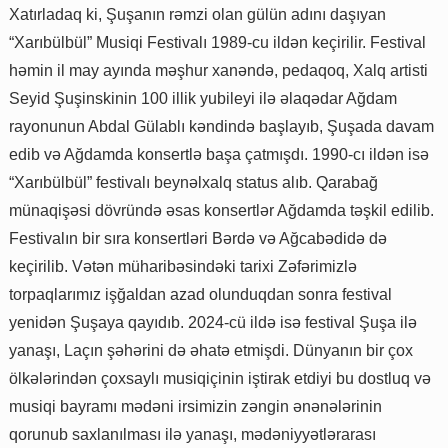
Xatırladaq ki, Şuşanın rəmzi olan gülün adını daşıyan
“Xarıbülbül” Musiqi Festivalı 1989-cu ildən keçirilir. Festival
həmin il may ayında məşhur xanəndə, pedaqoq, Xalq artisti
Seyid Şuşinskinin 100 illik yubileyi ilə əlaqədar Ağdam
rayonunun Abdal Gülablı kəndində başlayıb, Şuşada davam
edib və Ağdamda konsertlə başa çatmışdı. 1990-cı ildən isə
“Xarıbülbül” festivalı beynəlxalq status alıb. Qarabağ
münaqişəsi dövründə əsas konsertlər Ağdamda təşkil edilib.
Festivalın bir sıra konsertləri Bərdə və Ağcabədidə də
keçirilib. Vətən müharibəsindəki tarixi Zəfərimizlə
torpaqlarımız işğaldan azad olunduqdan sonra festival
yenidən Şuşaya qayıdıb. 2024-cü ildə isə festival Şuşa ilə
yanaşı, Laçın şəhərini də əhatə etmişdi. Dünyanın bir çox
ölkələrindən çoxsaylı musiqiçinin iştirak etdiyi bu dostluq və
musiqi bayramı mədəni irsimizin zəngin ənənələrinin
qorunub saxlanılması ilə yanaşı, mədəniyyətlərarası