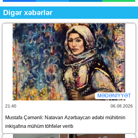
Digər xəbərlər
MƏDƏNIYYƏT
21:40
06.08.2026
Mustafa Çəmənli: Natəvan Azərbaycan ədəbi mühitinin
inkişafına mühüm töhfələr verib