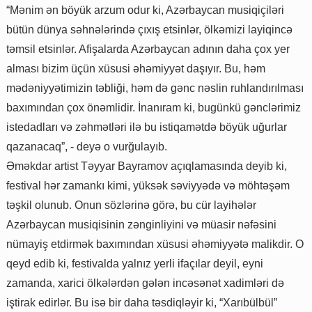
“Mənim ən böyük arzum odur ki, Azərbaycan musiqiçiləri
bütün dünya səhnələrində çıxış etsinlər, ölkəmizi layiqincə
təmsil etsinlər. Afişalarda Azərbaycan adının daha çox yer
alması bizim üçün xüsusi əhəmiyyət daşıyır. Bu, həm
mədəniyyətimizin təbliği, həm də gənc nəslin ruhlandırılması
baxımından çox önəmlidir. İnanıram ki, bugünkü gənclərimiz
istedadları və zəhmətləri ilə bu istiqamətdə böyük uğurlar
qazanacaq”, - deyə o vurğulayıb.
Əməkdar artist Təyyar Bayramov açıqlamasında deyib ki,
festival hər zamankı kimi, yüksək səviyyədə və möhtəşəm
təşkil olunub. Onun sözlərinə görə, bu cür layihələr
Azərbaycan musiqisinin zənginliyini və müasir nəfəsini
nümayiş etdirmək baxımından xüsusi əhəmiyyətə malikdir. O
qeyd edib ki, festivalda yalnız yerli ifaçılar deyil, eyni
zamanda, xarici ölkələrdən gələn incəsənət xadimləri də
iştirak edirlər. Bu isə bir daha təsdiqləyir ki, “Xarıbülbül”