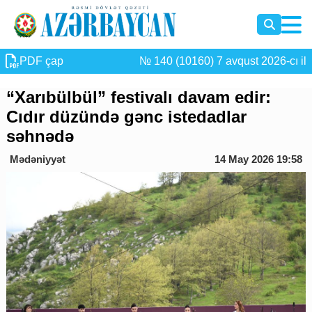
PDF çap
№ 140 (10160) 7 avqust 2026-cı il
“Xarıbülbül” festivalı davam edir:
Cıdır düzündə gənc istedadlar
səhnədə
Mədəniyyət
14 May 2026 19:58