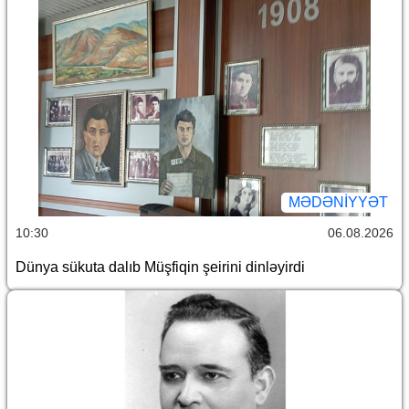
MƏDƏNIYYƏT
10:30
06.08.2026
Dünya sükuta dalıb Müşfiqin şeirini dinləyirdi