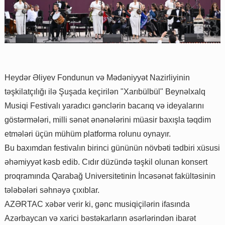
Heydər Əliyev Fondunun və Mədəniyyət Nazirliyinin
təşkilatçılığı ilə Şuşada keçirilən "Xarıbülbül" Beynəlxalq
Musiqi Festivalı yaradıcı gənclərin bacarıq və ideyalarını
göstərmələri, milli sənət ənənələrini müasir baxışla təqdim
etmələri üçün mühüm platforma rolunu oynayır.
Bu baxımdan festivalın birinci gününün növbəti tədbiri xüsusi
əhəmiyyət kəsb edib. Cıdır düzündə təşkil olunan konsert
proqramında Qarabağ Universitetinin İncəsənət fakültəsinin
tələbələri səhnəyə çıxıblar.
AZƏRTAC xəbər verir ki, gənc musiqiçilərin ifasında
Azərbaycan və xarici bəstəkarların əsərlərindən ibarət