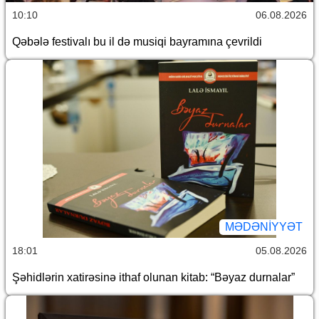
10:10
06.08.2026
Qəbələ festivalı bu il də musiqi bayramına çevrildi
MƏDƏNIYYƏT
18:01
05.08.2026
Şəhidlərin xatirəsinə ithaf olunan kitab: “Bəyaz durnalar”