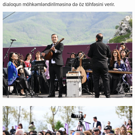
dialoqun möhkəmləndirilməsinə də öz töhfəsini verir.