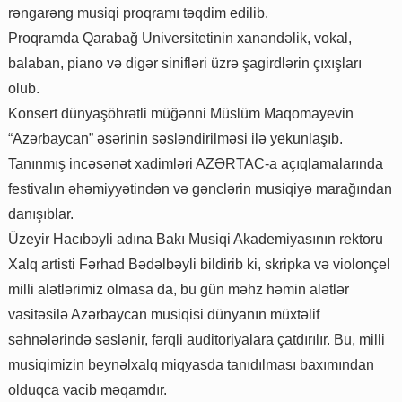
rəngarəng musiqi proqramı təqdim edilib.
Proqramda Qarabağ Universitetinin xanəndəlik, vokal,
balaban, piano və digər sinifləri üzrə şagirdlərin çıxışları
olub.
Konsert dünyaşöhrətli müğənni Müslüm Maqomayevin
“Azərbaycan” əsərinin səsləndirilməsi ilə yekunlaşıb.
Tanınmış incəsənət xadimləri AZƏRTAC-a açıqlamalarında
festivalın əhəmiyyətindən və gənclərin musiqiyə marağından
danışıblar.
Üzeyir Hacıbəyli adına Bakı Musiqi Akademiyasının rektoru
Xalq artisti Fərhad Bədəlbəyli bildirib ki, skripka və violonçel
milli alətlərimiz olmasa da, bu gün məhz həmin alətlər
vasitəsilə Azərbaycan musiqisi dünyanın müxtəlif
səhnələrində səslənir, fərqli auditoriyalara çatdırılır. Bu, milli
musiqimizin beynəlxalq miqyasda tanıdılması baxımından
olduqca vacib məqamdır.