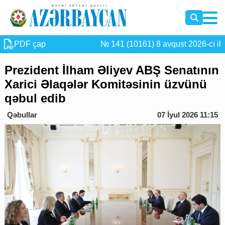
PDF çap
№ 141 (10161) 8 avqust 2026-cı il
Prezident İlham Əliyev ABŞ Senatının
Xarici Əlaqələr Komitəsinin üzvünü
qəbul edib
Qəbullar
07 İyul 2026 11:15