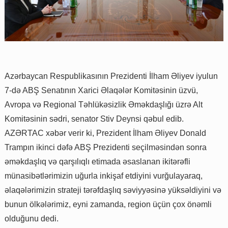
Azərbaycan Respublikasının Prezidenti İlham Əliyev iyulun
7-də ABŞ Senatının Xarici Əlaqələr Komitəsinin üzvü,
Avropa və Regional Təhlükəsizlik Əməkdaşlığı üzrə Alt
Komitəsinin sədri, senator Stiv Deynsi qəbul edib.
AZƏRTAC xəbər verir ki, Prezident İlham Əliyev Donald
Trampın ikinci dəfə ABŞ Prezidenti seçilməsindən sonra
əməkdaşlıq və qarşılıqlı etimada əsaslanan ikitərəfli
münasibətlərimizin uğurla inkişaf etdiyini vurğulayaraq,
əlaqələrimizin strateji tərəfdaşlıq səviyyəsinə yüksəldiyini və
bunun ölkələrimiz, eyni zamanda, region üçün çox önəmli
olduğunu dedi.