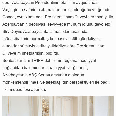
dedi, Azərbaycan Prezidentinin ötən ilin avqustunda
Vaşinqtona səfərinin əlamətdar hadisə olduğunu vurğuladı.
Qonaq, eyni zamanda, Prezident İlham Əliyevin rəhbərliyi ilə
Azərbaycanın geosiyasi səviyyədə mühüm rolunu qeyd etdi.
Stiv Deyns Azərbaycanla Ermənistan arasında
münasibətlərin normallaşdırılması və sülh gündəliyi ilə
əlaqədar nümayiş etdirdiyi liderliyə görə Prezident İlham
Əliyevə minnətdarlığını bildirdi.
Söhbət zamanı TRIPP dəhlizinin regional nəqliyyat
bağlantıları baxımından əhəmiyyəti vurğulandı,
Azərbaycanla ABŞ Senatı arasında dialoqun
möhkəmləndirilməsi və tərəfdaşlığın perspektivləri ilə bağlı
fikir mübadiləsi aparıldı.