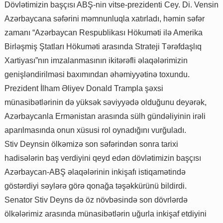
Dövlətimizin başçısı ABŞ-nin vitse-prezidenti Cey. Di. Vensin
Azərbaycana səfərini məmnunluqla xatırladı, həmin səfər
zamanı “Azərbaycan Respublikası Hökuməti ilə Amerika
Birləşmiş Ştatları Hökuməti arasında Strateji Tərəfdaşlıq
Xartiyası”nın imzalanmasının ikitərəfli əlaqələrimizin
genişləndirilməsi baxımından əhəmiyyətinə toxundu.
Prezident İlham Əliyev Donald Trampla şəxsi
münasibətlərinin də yüksək səviyyədə olduğunu deyərək,
Azərbaycanla Ermənistan arasında sülh gündəliyinin irəli
aparılmasında onun xüsusi rol oynadığını vurğuladı.
Stiv Deynsin ölkəmizə son səfərindən sonra tarixi
hadisələrin baş verdiyini qeyd edən dövlətimizin başçısı
Azərbaycan-ABŞ əlaqələrinin inkişafı istiqamətində
göstərdiyi səylərə görə qonağa təşəkkürünü bildirdi.
Senator Stiv Deyns də öz növbəsində son dövrlərdə
ölkələrimiz arasında münasibətlərin uğurla inkişaf etdiyini