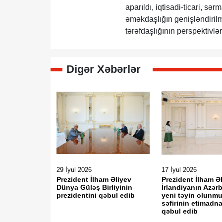
aparıldı, iqtisadi-ticari, sə
əməkdaşlığın genişləndirilm
tərəfdaşlığının perspektivlə
Digər Xəbərlər
29 İyul 2026
17 İyul 2026
Prezident İlham Əliyev
Prezident İlham Ə
Dünya Güləş Birliyinin
İrlandiyanın Azə
prezidentini qəbul edib
yeni təyin olunm
səfirinin etimadn
qəbul edib