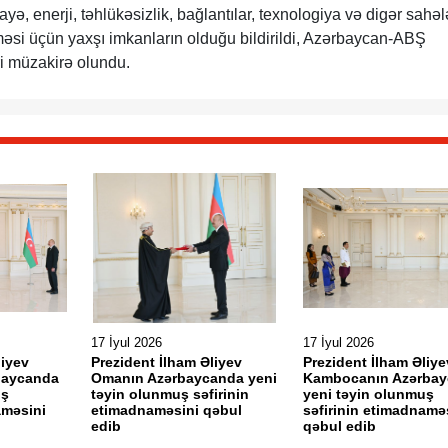
rmayə, enerji, təhlükəsizlik, bağlantılar, texnologiya və digər sahə
əsi üçün yaxşı imkanların olduğu bildirildi, Azərbaycan-ABŞ
ri müzakirə olundu.
17 İyul 2026
17 İyul 2026
liyev
Prezident İlham Əliyev
Prezident İlham Əliye
rbaycanda
Omanın Azərbaycanda yeni
Kambocanın Azərba
uş
təyin olunmuş səfirinin
yeni təyin olunmuş
aməsini
etimadnaməsini qəbul
səfirinin etimadnamə
edib
qəbul edib