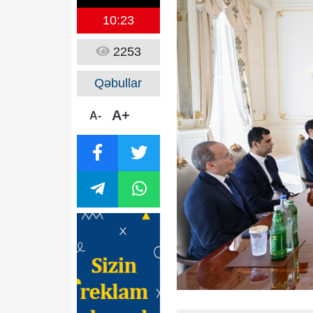
10:23
2253
Qəbullar
A+
A-