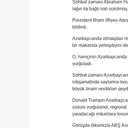
Söhbət zamanı Abraham Ham
ləğvi ilə bağlı irəli sürül
Prezident İlham Əliyev Abr
bildirdi.
Azərbaycanda olmaqdan mə
bir məkanda yerləşdiyini de
O, həmçinin Azərbaycanda U
vurğuladı.
Söhbət zamanı Azərbaycan və
istiqamətində səylərinə toxu
böyük önəm verdikləri qeyd
Donald Trampın Azərbaycanl
xüsusi vurğulandı, regional
yaradacağı imkanlara toxun
Görüşdə ölkəmizlə ABŞ Konq