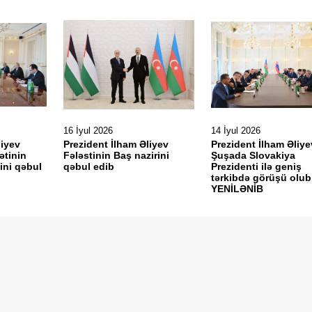
16 İyul 2026
14 İyul 2026
liyev
Prezident İlham Əliyev
Prezident İlham Əliye
ətinin
Fələstinin Baş nazirini
Şuşada Slovakiya
ni qəbul
qəbul edib
Prezidenti ilə geniş
tərkibdə görüşü olub
YENİLƏNİB