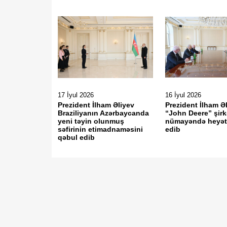
17 İyul 2026
16 İyul 2026
Prezident İlham Əliyev
Prezident İlham Ə
Braziliyanın Azərbaycanda
“John Deere” şirk
yeni təyin olunmuş
nümayəndə heyəti
səfirinin etimadnaməsini
edib
qəbul edib