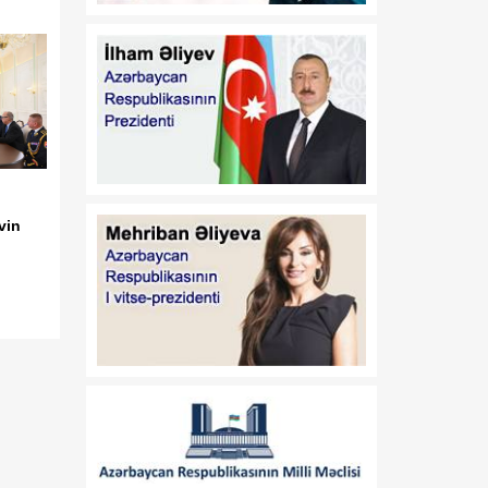
dəyişiklik edilməsi barədə"
2020-ci il 12 may tarixli
1017 nömrəli
fərmanlarında dəyişiklik
edilməsi haqqında
01:57
“İşğaldan azad edilmiş
06 Avqust
ərazilərdə fəaliyyət
göstərən sahibkarların
maliyyə resurslarına çıxış
vin
imkanlarının
genişləndirilməsi
istiqamətində zəruri dövlət
dəstəyinin gücləndirilməsi
və “Azərbaycan
Respublikası adından borc
alınması və zəmanət
verilməsi Qaydası”nın
təsdiq edilməsi haqqında”
Azərbaycan Respublikası
Prezidentinin 2018-ci il 18