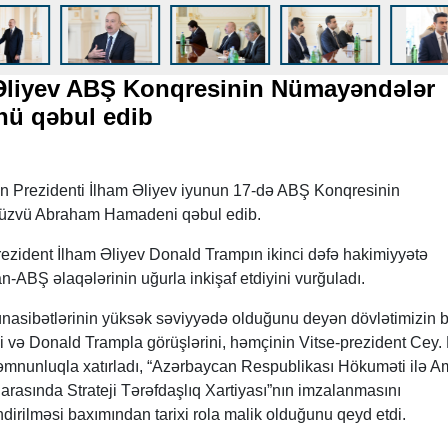
 Əliyev ABŞ Konqresinin Nümayəndələr
nü qəbul edib
n Prezidenti İlham Əliyev iyunun 17-də ABŞ Konqresinin
 üzvü Abraham Hamadeni qəbul edib.
ezident İlham Əliyev Donald Trampın ikinci dəfə hakimiyyətə
-ABŞ əlaqələrinin uğurla inkişaf etdiyini vurğuladı.
ünasibətlərinin yüksək səviyyədə olduğunu deyən dövlətimizin b
ni və Donald Trampla görüşlərini, həmçinin Vitse-prezident Cey. 
əmnunluqla xatırladı, “Azərbaycan Respublikası Hökuməti ilə A
 arasında Strateji Tərəfdaşlıq Xartiyası”nın imzalanmasını
dirilməsi baxımından tarixi rola malik olduğunu qeyd etdi.