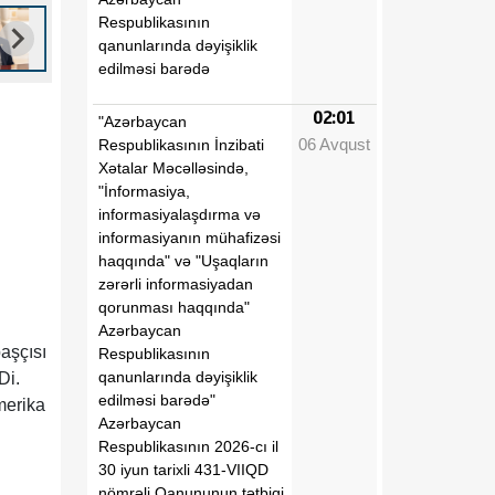
Respublikasının
qanunlarında dəyişiklik
edilməsi barədə
02:01
"Azərbaycan
06 Avqust
Respublikasının İnzibati
Xətalar Məcəlləsində,
"İnformasiya,
informasiyalaşdırma və
informasiyanın mühafizəsi
haqqında" və "Uşaqların
zərərli informasiyadan
qorunması haqqında"
Azərbaycan
aşçısı
Respublikasının
qanunlarında dəyişiklik
Di.
edilməsi barədə"
merika
Azərbaycan
Respublikasının 2026-cı il
30 iyun tarixli 431-VIIQD
nömrəli Qanununun tətbiqi