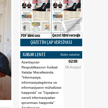
Qəzet kimi vərəqlə
PDF kimi oxu
QƏZETİN ÇAP VERSİYASI
XƏBƏR LENTİ
Bütün xəbərlər
02:03
Azərbaycan
06 Avqust
Respublikasının İnzibati
Xətalar Məcəlləsində,
"İnformasiya,
informasiyalaşdırma və
informasiyanın mühafizəsi
haqqında" və "Uşaqların
zərərli informasiyadan
qorunması haqqında"
Azərbaycan