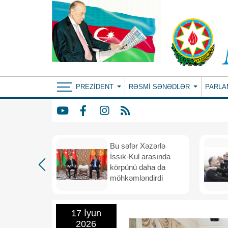
PREZIDENT
RƏSMI SƏNƏDLƏR
PARLA
: ortaq
Bu səfər Xəzərlə
ılıqlı
İssık-Kul arasında
əfiqlik
körpünü daha da
rinə keçir
möhkəmləndirdi
17 İyun
2026