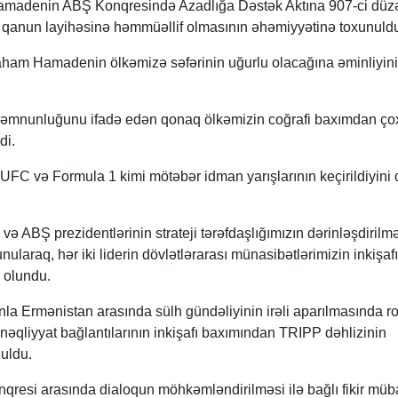
adenin ABŞ Konqresində Azadlığa Dəstək Aktına 907-ci düzə
müş qanun layihəsinə həmmüəllif olmasının əhəmiyyətinə toxunuld
aham Hamadenin ölkəmizə səfərinin uğurlu olacağına əminliyini
mnunluğunu ifadə edən qonaq ölkəmizin coğrafi baxımdan çox
di.
FC və Formula 1 kimi mötəbər idman yarışlarının keçirildiyini 
 ABŞ prezidentlərinin strateji tərəfdaşlığımızın dərinləşdirilm
nularaq, hər iki liderin dövlətlərarası münasibətlərimizin inkişaf
 olundu.
a Ermənistan arasında sülh gündəliyinin irəli aparılmasında ro
 nəqliyyat bağlantılarının inkişafı baxımından TRIPP dəhlizinin
uldu.
resi arasında dialoqun möhkəmləndirilməsi ilə bağlı fikir müba