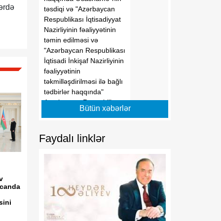
lərdə
təsdiqi və "Azərbaycan
Respublikası İqtisadiyyat
Nazirliyinin fəaliyyətinin
təmin edilməsi və
"Azərbaycan Respublikası
İqtisadi İnkişaf Nazirliyinin
fəaliyyətinin
təkmilləşdirilməsi ilə bağlı
tədbirlər haqqında"
Azərbaycan Respublikası
Bütün xəbərlər
Prezidentinin 2006-cı il 28
dekabr tarixli 504 nömrəli
Fərmanında dəyişikliklər
Faydalı linklər
edilməsi barədə" 2014-cü
il 20 fevral tarixli 111
nömrəli Fərmanında
dəyişiklik edilməsi
v
haqqında" Azərbaycan
ycanda
Respublikası Prezidentinin
sini
2019-cu il 30 dekabr tarixli
911 nömrəli Fərmanında