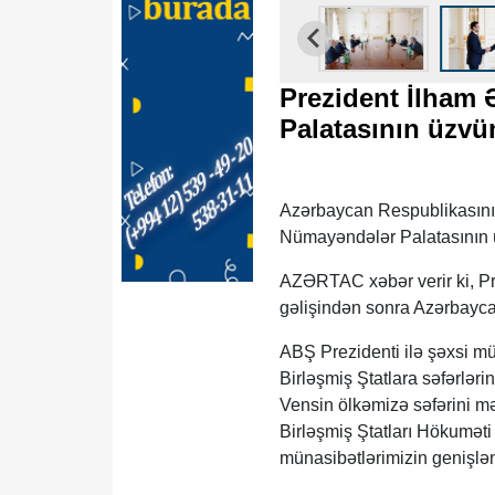
Prezident İlham
Palatasının üzvü
Azərbaycan Respublikasını
Nümayəndələr Palatasının
AZƏRTAC xəbər verir ki, Pr
gəlişindən sonra Azərbaycan
ABŞ Prezidenti ilə şəxsi m
Birləşmiş Ştatlara səfərləri
Vensin ölkəmizə səfərini m
Birləşmiş Ştatları Hökuməti
münasibətlərimizin genişlən