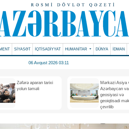
MENT
SİYASƏT
İQTİSADİYYAT
HUMANITAR
DÜNYA
İDMAN
06 Avqust 2026 03:11
Zəfərə aparan tarixi
Mərkəzi Asiya 
yolun təməli
Azərbaycan va
geosiyasi və
geoiqtisadi mə
çevrilib