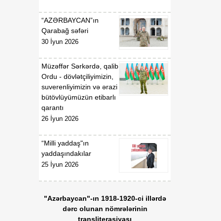
Qaydaları”nın təsdiq
edilməsi haqqında”
“AZƏRBAYCAN”ın
Azərbaycan Respublikası
Qarabağ səfəri
Nazirlər Kabinetinin 2011-
30 İyun 2026
ci il 19 dekabr tarixli 207
nömrəli Qərarında
Müzəffər Sərkərdə, qalib
dəyişiklik edilməsi barədə
Ordu - dövlətçiliyimizin,
suverenliyimizin və ərazi
01:54
Azərbaycan Respublikası
bütövlüyümüzün etibarlı
06 Avqust
Nazirlər Kabinetinin 2020-
qarantı
ci il 6 may tarixli 165
26 İyun 2026
nömrəli Qərarı ilə təsdiq
edilmiş “Verildiyi,
dayandırıldığı, bərpa və
“Milli yaddaş"ın
ya ləğv edildiyi barədə
yaddaşındakılar
Azərbaycan
25 İyun 2026
Respublikasının Dövlət
Gömrük Komitəsinə
məlumat göndərilməli olan
"Azərbaycan"-ın 1918-1920-ci illərdə
lisenziyaların və icazələrin
dərc olunan nömrələrinin
Siyahısı”nda dəyişiklik
transliterasiyası