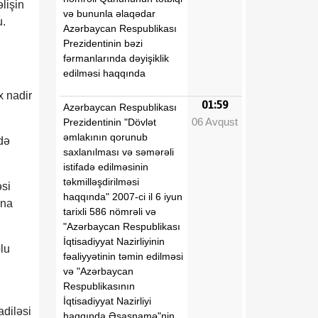
lişin
və bununla əlaqədar
u.
Azərbaycan Respublikası
Prezidentinin bəzi
fərmanlarında dəyişiklik
edilməsi haqqında
 nadir
01:59
Azərbaycan Respublikası
06 Avqust
Prezidentinin "Dövlət
əmlakının qorunub
də
saxlanılması və səmərəli
istifadə edilməsinin
təkmilləşdirilməsi
əsi
haqqında" 2007-ci il 6 iyun
ına
tarixli 586 nömrəli və
"Azərbaycan Respublikası
İqtisadiyyat Nazirliyinin
lu
fəaliyyətinin təmin edilməsi
və "Azərbaycan
Respublikasının
İqtisadiyyat Nazirliyi
diləsi
haqqında Əsasnamə"nin