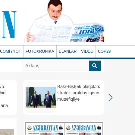
CƏMİYYƏT
FOTOXRONIKA
ELANLAR
VİDEO
COP29
və
Bakı-Bişkek əlaqələri:
hid
strateji tərəfdaşlıqdan
müttəfiqliyə
kana