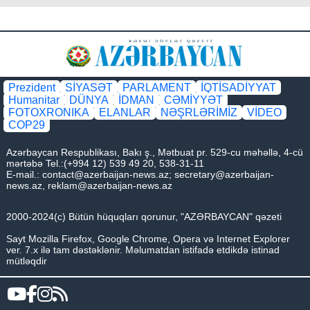
Prezident
SİYASƏT
PARLAMENT
İQTİSADİYYAT
Humanitar
DÜNYA
İDMAN
CƏMİYYƏT
FOTOXRONIKA
ELANLAR
NƏŞRLƏRİMİZ
VİDEO
COP29
Azərbaycan Respublikası, Bakı ş., Mətbuat pr. 529-cu məhəllə, 4-cü
mərtəbə Tel.:(+994 12) 539 49 20, 538-31-11
E-mail.:
contact@azerbaijan-news.az
;
secretary@azerbaijan-
news.az
,
reklam@azerbaijan-news.az
2000-2024(c) Bütün hüquqları qorunur, "AZƏRBAYCAN" qəzeti
Sayt Mozilla Firefox, Google Chrome, Opera və Internet Explorer
ver. 7.x ilə tam dəstəklənir. Məlumatdan istifadə etdikdə istinad
mütləqdir