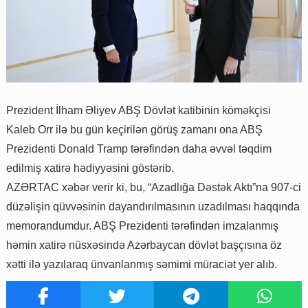
Prezident İlham Əliyev ABŞ Dövlət katibinin köməkçisi
Kaleb Orr ilə bu gün keçirilən görüş zamanı ona ABŞ
Prezidenti Donald Tramp tərəfindən daha əvvəl təqdim
edilmiş xatirə hədiyyəsini göstərib.
AZƏRTAC xəbər verir ki, bu, “Azadlığa Dəstək Aktı”na 907-ci
düzəlişin qüvvəsinin dayandırılmasının uzadılması haqqında
memorandumdur. ABŞ Prezidenti tərəfindən imzalanmış
həmin xatirə nüsxəsində Azərbaycan dövlət başçısına öz
xətti ilə yazılaraq ünvanlanmış səmimi müraciət yer alıb.