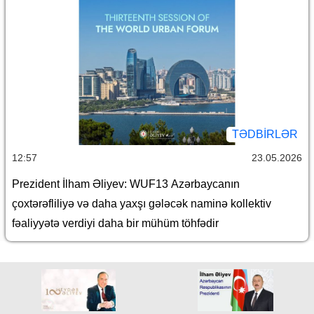
TƏDBIRLƏR
12:57
23.05.2026
Prezident İlham Əliyev: WUF13 Azərbaycanın
çoxtərəfliliyə və daha yaxşı gələcək naminə kollektiv
fəaliyyətə verdiyi daha bir mühüm töhfədir