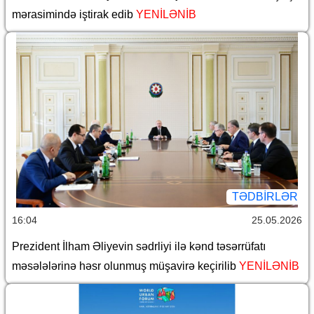
mərasimində iştirak edib
YENİLƏNİB
TƏDBIRLƏR
16:04
25.05.2026
Prezident İlham Əliyevin sədrliyi ilə kənd təsərrüfatı
məsələlərinə həsr olunmuş müşavirə keçirilib
YENİLƏNİB