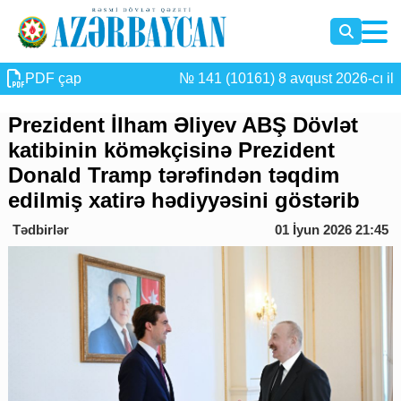
PDF çap
№ 141 (10161) 8 avqust 2026-cı il
Prezident İlham Əliyev ABŞ Dövlət
katibinin köməkçisinə Prezident
Donald Tramp tərəfindən təqdim
edilmiş xatirə hədiyyəsini göstərib
Tədbirlər
01 İyun 2026 21:45