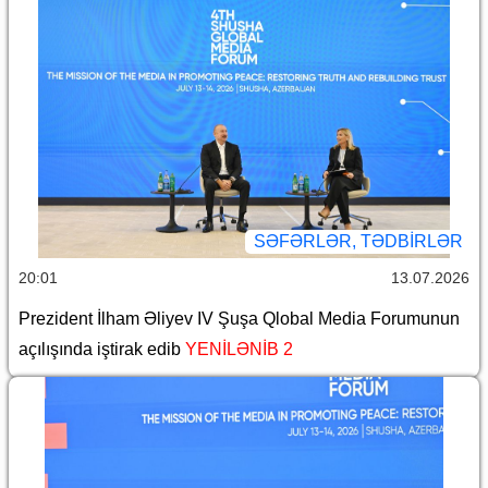
SƏFƏRLƏR, TƏDBIRLƏR
20:01
13.07.2026
Prezident İlham Əliyev IV Şuşa Qlobal Media Forumunun
açılışında iştirak edib
YENİLƏNİB 2