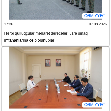
CƏMİYYƏT
17:36
07.08.2026
Hərbi qulluqçular məharət dərəcələri üzrə sınaq
imtahanlarına cəlb olunublar
CƏMİYYƏT