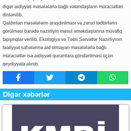
digər aidiyyəti məsələlərlə bağlı vətəndaşların müraciətləri
dinlənilib.
Qaldırılan məsələlərin araşdırılması və zəruri tədbirlərin
görülməsi barədə nazirliyin məsul əməkdaşlarına müvafiq
tapşırıqlar verilib. Ekologiya və Təbii Sərvətlər Nazirliyinin
fəaliyyət sahələrinə aid olmayan məsələlərlə bağlı
müraciətlər isə aidiyyəti qurumlara göndərilməsi üçün
qeydiyyata alınıb.
Digər xəbərlər