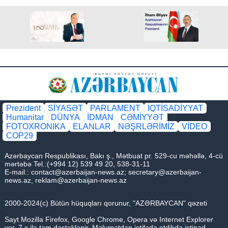
Prezident
SİYASƏT
PARLAMENT
İQTİSADİYYAT
Humanitar
DÜNYA
İDMAN
CƏMİYYƏT
FOTOXRONIKA
ELANLAR
NƏŞRLƏRİMİZ
VİDEO
COP29
Azərbaycan Respublikası, Bakı ş., Mətbuat pr. 529-cu məhəllə, 4-cü
mərtəbə Tel.:(+994 12) 539 49 20, 538-31-11
E-mail.:
contact@azerbaijan-news.az
;
secretary@azerbaijan-
news.az
,
reklam@azerbaijan-news.az
2000-2024(c) Bütün hüquqları qorunur, "AZƏRBAYCAN" qəzeti
Sayt Mozilla Firefox, Google Chrome, Opera və Internet Explorer
ver. 7.x ilə tam dəstəklənir. Məlumatdan istifadə etdikdə istinad