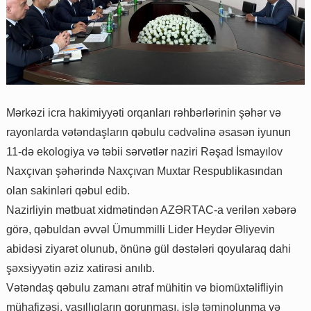
Mərkəzi icra hakimiyyəti orqanları rəhbərlərinin şəhər və
rayonlarda vətəndaşların qəbulu cədvəlinə əsasən iyunun
11-də ekologiya və təbii sərvətlər naziri Rəşad İsmayılov
Naxçıvan şəhərində Naxçıvan Muxtar Respublikasından
olan sakinləri qəbul edib.
Nazirliyin mətbuat xidmətindən AZƏRTAC-a verilən xəbərə
görə, qəbuldan əvvəl Ümummilli Lider Heydər Əliyevin
abidəsi ziyarət olunub, önünə gül dəstələri qoyularaq dahi
şəxsiyyətin əziz xatirəsi anılıb.
Vətəndaş qəbulu zamanı ətraf mühitin və biomüxtəlifliyin
mühafizəsi, yaşıllıqların qorunması, işlə təminolunma və