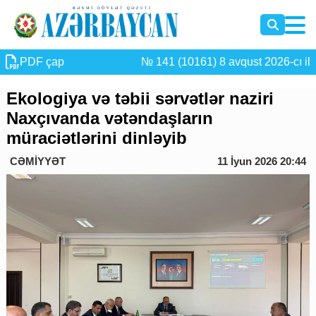
PDF çap
№ 141 (10161) 8 avqust 2026-cı il
Ekologiya və təbii sərvətlər naziri
Naxçıvanda vətəndaşların
müraciətlərini dinləyib
CƏMİYYƏT
11 İyun 2026 20:44