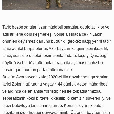
Tarix bəzən xalqları uzunmüddətli sınaqlar, ədalətszliklər və
ağır itkilərlə dolu keşməkeşli yollarla sınağa çəkir. Lakin
onun ən dəyişməz qanunu budur ki, gec-tez haqq yerini tapır,
tarixi ədalət bərpa olunur. Azərbaycan xalqının son ikiəsrlik
tarixi, xüsusilə də ötən əsrin sonlarında üzləşdiyi Qarabağ
düyünü və bu düyünün polad iradə ilə açılması məhz bu
bəşəri qanunun ən parlaq nümunəsidir.
Bu gün Azərbaycan xalqı 2020-ci ilin noyabrında qazanılan
tarixi Zəfərin qürurunu yaşayır. 44 günlük Vətən müharibəsi
və ardınca gələn antiterror tədbirləri ilə torpaqlarımızda
separatizmin kökü birdəfəlik kəsilib, ölkəmizin suverenliyi və
ərazi bütövlüyü tam təmin olunub, Konstitusiyamız bütün
ərazilərimizdə hüquqi qüvvəyə minib. Üçrəngli bayrağımızın