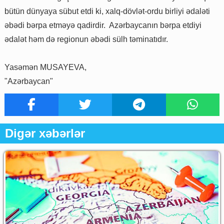
bütün dünyaya sübut etdi ki, xalq-dövlət-ordu birliyi ədaləti
əbədi bərpa etməyə qadirdir. Azərbaycanın bərpa etdiyi
ədalət həm də regionun əbədi sülh təminatıdır.
Yasəmən MUSAYEVA,
"Azərbaycan"
Digər xəbərlər