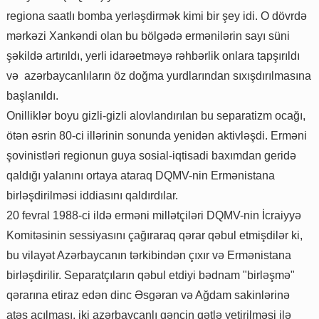
regiona saatlı bomba yerləşdirmək kimi bir şey idi. O dövrdə
mərkəzi Xankəndi olan bu bölgədə ermənilərin sayı süni
şəkildə artırıldı, yerli idarəetməyə rəhbərlik onlara tapşırıldı
və azərbaycanlıların öz doğma yurdlarından sıxışdırılmasına
başlanıldı.
Onilliklər boyu gizli-gizli alovlandırılan bu separatizm ocağı,
ötən əsrin 80-ci illərinin sonunda yenidən aktivləşdi. Erməni
şovinistləri regionun guya sosial-iqtisadi baxımdan geridə
qaldığı yalanını ortaya ataraq DQMV-nin Ermənistana
birləşdirilməsi iddiasını qaldırdılar.
20 fevral 1988-ci ildə erməni millətçiləri DQMV-nin İcraiyyə
Komitəsinin sessiyasını çağıraraq qərar qəbul etmişdilər ki,
bu vilayət Azərbaycanın tərkibindən çıxır və Ermənistana
birləşdirilir. Separatçıların qəbul etdiyi bədnam "birləşmə"
qərarına etiraz edən dinc Əsgəran və Ağdam sakinlərinə
atəş açılması, iki azərbaycanlı gəncin qətlə yetirilməsi ilə