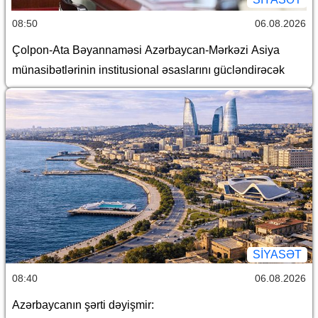
08:50
06.08.2026
Çolpon-Ata Bəyannaməsi Azərbaycan-Mərkəzi Asiya
münasibətlərinin institusional əsaslarını gücləndirəcək
SİYASƏT
08:40
06.08.2026
Azərbaycanın şərti dəyişmir: