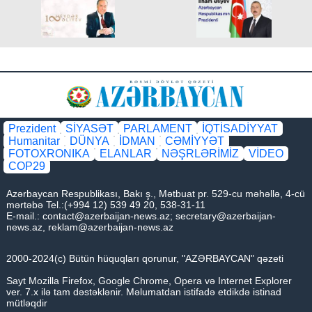
Prezident
SİYASƏT
PARLAMENT
İQTİSADİYYAT
Humanitar
DÜNYA
İDMAN
CƏMİYYƏT
FOTOXRONIKA
ELANLAR
NƏŞRLƏRİMİZ
VİDEO
COP29
Azərbaycan Respublikası, Bakı ş., Mətbuat pr. 529-cu məhəllə, 4-cü
mərtəbə Tel.:(+994 12) 539 49 20, 538-31-11
E-mail.:
contact@azerbaijan-news.az
;
secretary@azerbaijan-
news.az
,
reklam@azerbaijan-news.az
2000-2024(c) Bütün hüquqları qorunur, "AZƏRBAYCAN" qəzeti
Sayt Mozilla Firefox, Google Chrome, Opera və Internet Explorer
ver. 7.x ilə tam dəstəklənir. Məlumatdan istifadə etdikdə istinad
mütləqdir