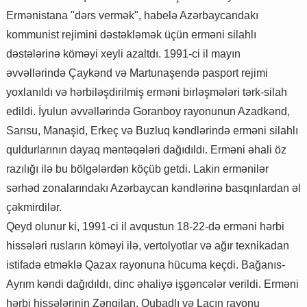
Ermənistana "dərs vermək", habelə Azərbaycandakı
kommunist rejimini dəstəkləmək üçün erməni silahlı
dəstələrinə köməyi xeyli azaltdı. 1991-ci il mayın
əvvəllərində Çaykənd və Martunaşendə pasport rejimi
yoxlanıldı və hərbiləşdirilmiş erməni birləşmələri tərk-silah
edildi. İyulun əvvəllərində Goranboy rayonunun Azadkənd,
Sarısu, Manaşid, Erkeç və Buzluq kəndlərində erməni silahlı
quldurlarının dayaq məntəqələri dağıdıldı. Erməni əhali öz
razılığı ilə bu bölgələrdən köçüb getdi. Lakin ermənilər
sərhəd zonalarındakı Azərbaycan kəndlərinə basqınlardan əl
çəkmirdilər.
Qeyd olunur ki, 1991-ci il avqustun 18-22-də erməni hərbi
hissələri rusların köməyi ilə, vertolyotlar və ağır texnikadan
istifadə etməklə Qazax rayonuna hücuma keçdi. Bağanıs-
Ayrım kəndi dağıdıldı, dinc əhaliyə işgəncələr verildi. Erməni
hərbi hissələrinin Zəngilan, Qubadlı və Laçın rayonu