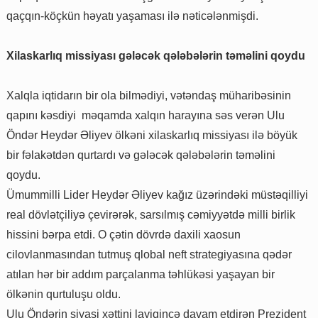
qaçqın-köçkün həyatı yaşaması ilə nəticələnmişdi.
Xilaskarlıq missiyası gələcək qələbələrin təməlini qoydu
Xalqla iqtidarın bir ola bilmədiyi, vətəndaş müharibəsinin
qapını kəsdiyi məqamda xalqın harayına səs verən Ulu
Öndər Heydər Əliyev ölkəni xilaskarlıq missiyası ilə böyük
bir fəlakətdən qurtardı və gələcək qələbələrin təməlini
qoydu.
Ümummilli Lider Heydər Əliyev kağız üzərindəki müstəqilliyi
real dövlətçiliyə çevirərək, sarsılmış cəmiyyətdə milli birlik
hissini bərpa etdi. O çətin dövrdə daxili xaosun
cilovlanmasından tutmuş qlobal neft strategiyasına qədər
atılan hər bir addım parçalanma təhlükəsi yaşayan bir
ölkənin qurtuluşu oldu.
Ulu Öndərin siyasi xəttini layiqincə davam etdirən Prezident