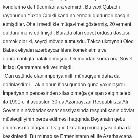
kəndlərinə də hücumları ara vermirdi. Bu vaxt Qubadlı
rayonunun Yuxarı Cibikli kəndinə erməni quldurları basqın
etmişdilər. Əhali mərdliklə müqavimət göstərmiş, 20 erməni
qulduru məhv edilmişdi. Burada olan sovet ordusu dəstəsi,
demək olar ki, seyrçi mövqe tutmuşdu. Təkcə ukraynalı Oleq
Babak əliyalın azərbaycanlılara kömək etmiş və
qəhrəmanlıqla həlak olmuşdu. Ölümündən sonra ona Sovet
İttifaqı Qəhrəmanı adı verilmişdi.
"Can üstündə olan imperiya milli münaqişəni daha da
dərinləşdirdi. Lakin onun iflası gündən-günə yaxınlaşırdı.
İmperiyanın pəncəsindən xilas olmağa çalışan xalqın tələbi
ilə 1991-ci il avqustun 30-da Azərbaycan Respublikası Ali
Sovetinin növbədənkənar sessiyasında respublikanın dövlət
müstəqilliyinin bərpa edilməsi haqqında Bəyanatın qəbul
olunması ilə əlaqədar Dağlıq Qarabağ münaqişəsi daha da
kəskinləşdi. Bu münaqişə Ermənistanın əli ilə Azərbaycana