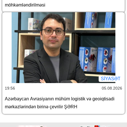
möhkəmləndirilməsi
SİYASƏT
19:56
05.08.2026
Azərbaycan Avrasiyanın mühüm logistik və geoiqtisadi
mərkəzlərindən birinə çevrilir ŞƏRH