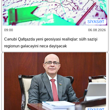
SİYASƏT
09:00
06.08.2026
Cənubi Qafqazda yeni geosiyasi reallıqlar: sülh sazişi
regionun gələcəyini necə dəyişəcək
SİYASƏT