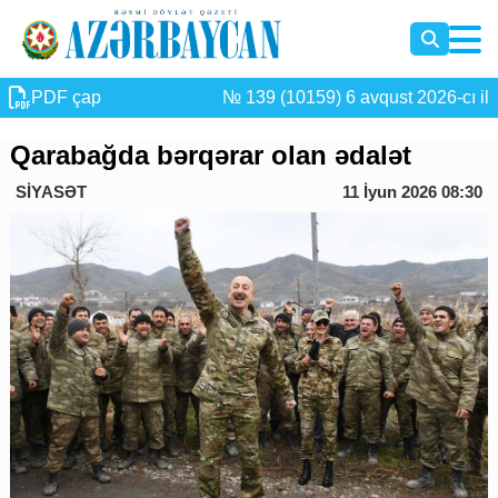
PDF çap
№ 139 (10159) 6 avqust 2026-cı il
Qarabağda bərqərar olan ədalət
SİYASƏT
11 İyun 2026 08:30