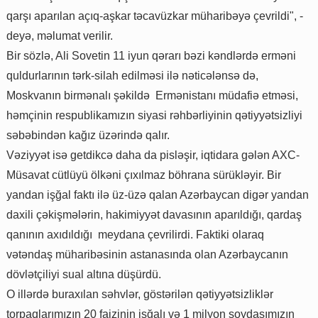
qarşı aparılan açıq-aşkar təcavüzkar müharibəyə çevrildi", -
deyə, məlumat verilir.
Bir sözlə, Ali Sovetin 11 iyun qərarı bəzi kəndlərdə erməni
quldurlarının tərk-silah edilməsi ilə nəticələnsə də,
Moskvanın birmənalı şəkildə Ermənistanı müdafiə etməsi,
həmçinin respublikamızın siyasi rəhbərliyinin qətiyyətsizliyi
səbəbindən kağız üzərində qalır.
Vəziyyət isə getdikcə daha da pisləşir, iqtidara gələn AXC-
Müsavat cütlüyü ölkəni çıxılmaz böhrana sürükləyir. Bir
yandan işğal faktı ilə üz-üzə qalan Azərbaycan digər yandan
daxili çəkişmələrin, hakimiyyət davasının aparıldığı, qardaş
qanının axıdıldığı meydana çevrilirdi. Faktiki olaraq
vətəndaş müharibəsinin astanasında olan Azərbaycanın
dövlətçiliyi sual altına düşürdü.
O illərdə buraxılan səhvlər, göstərilən qətiyyətsizliklər
torpaqlarımızın 20 faizinin işğalı və 1 milyon soydaşımızın