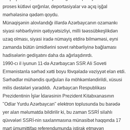
proses kütləvi qırğınlar, deportasiyalar və açıq işğal
mərhələsinə qədəm qoydu.
Münaqişənin alovlandığı illərdə Azərbaycanın ozamankı
siyasi rəhbərliyinin qətiyyətsizliyi, milli təəssübkeşlikdən
uzaq olması, siyasi iradə nümayiş etdirə bilməməsi, eyni
zamanda bütün ümidlərini sovet rəhbərliyinə bağlaması
hadisələrin gedişatını daha da ağırlaşdırırdı.
1990-cı il iyunun 11-də Azərbaycan SSR Ali Soveti
Ermənistanla sərhəd xətti boyu fövqəladə vəziyyət elan etdi.
Sərhədlər mühəndis qurğuları ilə möhkəmləndirildi, xüsusi
milis dəstələri yaradıldı. Azərbaycan Respublikası
Prezidentinin İşlər İdarəsinin Prezident Kitabxanasının
"Odlar Yurdu Azərbaycan" elektron toplusunda bu barədə
yer alan məlumatda bildirilir ki, bu zaman SSRİ silahlı
qüvvələri SSRİ-nin saxlanmasına münasibət haqqında 17
mart ümumittifaq referendumunda iştirak etməyən