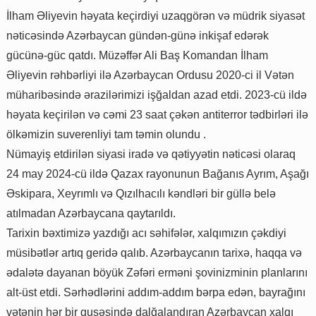
İlham Əliyevin həyata keçirdiyi uzaqgörən və müdrik siyasət
nəticəsində Azərbaycan gündən-günə inkişaf edərək
gücünə-güc qatdı. Müzəffər Ali Baş Komandan İlham
Əliyevin rəhbərliyi ilə Azərbaycan Ordusu 2020-ci il Vətən
müharibəsində ərazilərimizi işğaldan azad etdi. 2023-cü ildə
həyata keçirilən və cəmi 23 saat çəkən antiterror tədbirləri ilə
ölkəmizin suverenliyi tam təmin olundu .
Nümayiş etdirilən siyasi iradə və qətiyyətin nəticəsi olaraq
24 may 2024-cü ildə Qazax rayonunun Bağanıs Ayrım, Aşağı
Əskipara, Xeyrımlı və Qızılhacılı kəndləri bir güllə belə
atılmadan Azərbaycana qaytarıldı.
Tarixin bəxtimizə yazdığı acı səhifələr, xalqımızın çəkdiyi
müsibətlər artıq geridə qalıb. Azərbaycanın tarixə, haqqa və
ədalətə dayanan böyük Zəfəri erməni şovinizminin planlarını
alt-üst etdi. Sərhədlərini addım-addım bərpa edən, bayrağını
vətənin hər bir guşəsində dalğalandıran Azərbaycan xalqı