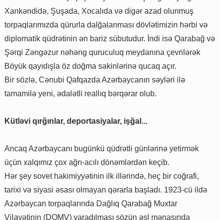
Xankəndidə, Şuşada, Xocalıda və digər azad olunmuş
torpaqlarımızda qürurla dalğalanması dövlətimizin hərbi və
diplomatik qüdrətinin ən bariz sübutudur. İndi isə Qarabağ və
Şərqi Zəngəzur nəhəng quruculuq meydanına çevrilərək
Böyük qayıdışla öz doğma sakinlərinə qucaq açır.
Bir sözlə, Cənubi Qafqazda Azərbaycanın səyləri ilə
tamamilə yeni, ədalətli reallıq bərqərar olub.
Kütləvi qırğınlar, deportasiyalar, işğal...
Ancaq Azərbaycanı bugünkü qüdrətli günlərinə yetirmək
üçün xalqımız çox ağrı-acılı dönəmlərdən keçib.
Hər şey sovet hakimiyyətinin ilk illərində, heç bir coğrafi,
tarixi və siyasi əsası olmayan qərarla başladı. 1923-cü ildə
Azərbaycan torpaqlarında Dağlıq Qarabağ Muxtar
Vilayətinin (DQMV) yaradılması sözün əsl mənasında