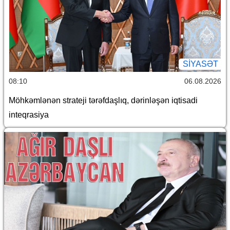
SİYASƏT
08:10
06.08.2026
Möhkəmlənən strateji tərəfdaşlıq, dərinləşən iqtisadi
inteqrasiya