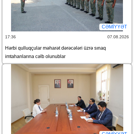
CƏMİYYƏT
17:36
07.08.2026
Hərbi qulluqçular məharət dərəcələri üzrə sınaq
imtahanlarına cəlb olunublar