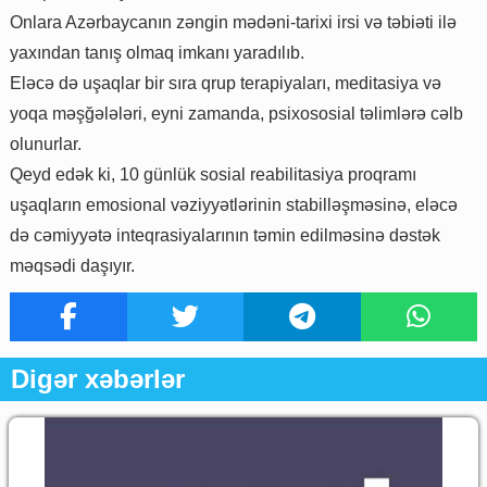
Onlara Azərbaycanın zəngin mədəni-tarixi irsi və təbiəti ilə
yaxından tanış olmaq imkanı yaradılıb.
Eləcə də uşaqlar bir sıra qrup terapiyaları, meditasiya və
yoqa məşğələləri, eyni zamanda, psixososial təlimlərə cəlb
olunurlar.
Qeyd edək ki, 10 günlük sosial reabilitasiya proqramı
uşaqların emosional vəziyyətlərinin stabilləşməsinə, eləcə
də cəmiyyətə inteqrasiyalarının təmin edilməsinə dəstək
məqsədi daşıyır.
Digər xəbərlər