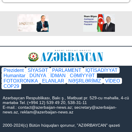
Prezident
SİYASƏT
PARLAMENT
İQTİSADİYYAT
Humanitar
DÜNYA
İDMAN
CƏMİYYƏT
FOTOXRONIKA
ELANLAR
NƏŞRLƏRİMİZ
VİDEO
COP29
Azərbaycan Respublikası, Bakı ş., Mətbuat pr. 529-cu məhəllə, 4-cü
mərtəbə Tel.:(+994 12) 539 49 20, 538-31-11
E-mail.:
contact@azerbaijan-news.az
;
secretary@azerbaijan-
news.az
,
reklam@azerbaijan-news.az
2000-2024(c) Bütün hüquqları qorunur, "AZƏRBAYCAN" qəzeti