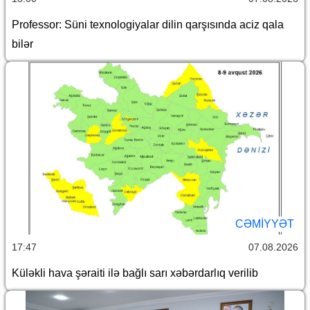
Professor: Süni texnologiyalar dilin qarşısında aciz qala
bilər
CƏMİYYƏT
17:47
07.08.2026
Küləkli hava şəraiti ilə bağlı sarı xəbərdarlıq verilib