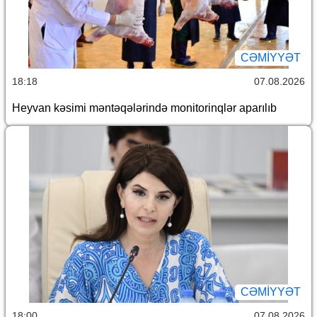
CƏMİYYƏT
18:18
07.08.2026
Heyvan kəsimi məntəqələrində monitorinqlər aparılıb
CƏMİYYƏT
18:00
07.08.2026