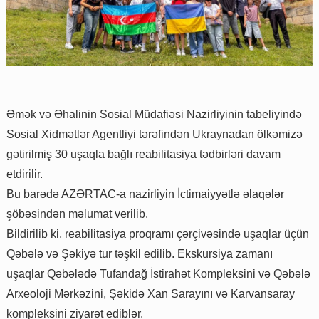
Əmək və Əhalinin Sosial Müdafiəsi Nazirliyinin tabeliyində
Sosial Xidmətlər Agentliyi tərəfindən Ukraynadan ölkəmizə
gətirilmiş 30 uşaqla bağlı reabilitasiya tədbirləri davam
etdirilir.
Bu barədə AZƏRTAC-a nazirliyin İctimaiyyətlə əlaqələr
şöbəsindən məlumat verilib.
Bildirilib ki, reabilitasiya proqramı çərçivəsində uşaqlar üçün
Qəbələ və Şəkiyə tur təşkil edilib. Ekskursiya zamanı
uşaqlar Qəbələdə Tufandağ İstirahət Kompleksini və Qəbələ
Arxeoloji Mərkəzini, Şəkidə Xan Sarayını və Karvansaray
kompleksini ziyarət ediblər.