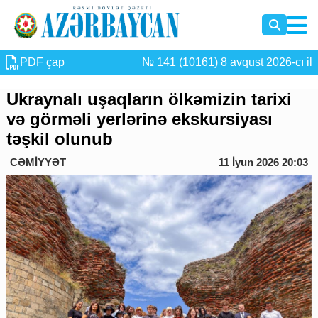
PDF çap
№ 141 (10161) 8 avqust 2026-cı il
Ukraynalı uşaqların ölkəmizin tarixi
və görməli yerlərinə ekskursiyası
təşkil olunub
CƏMİYYƏT
11 İyun 2026 20:03