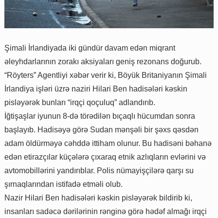
Şimali İrlandiyada iki gündür davam edən miqrant
əleyhdarlarının zorakı aksiyaları geniş rezonans doğurub.
“Röyters” Agentliyi xəbər verir ki, Böyük Britaniyanın Şimali
İrlandiya işləri üzrə naziri Hilari Ben hadisələri kəskin
pisləyərək bunları “irqçi qoçuluq” adlandırıb.
İğtişaşlar iyunun 8-də törədilən bıçaqlı hücumdan sonra
başlayıb. Hadisəyə görə Sudan mənşəli bir şəxs qəsdən
adam öldürməyə cəhddə ittiham olunur. Bu hadisəni bəhanə
edən etirazçılar küçələrə çıxaraq etnik azlıqların evlərini və
avtomobillərini yandırıblar. Polis nümayişçilərə qarşı su
şırnaqlarından istifadə etməli olub.
Nazir Hilari Ben hadisələri kəskin pisləyərək bildirib ki,
insanları sadəcə dərilərinin rənginə görə hədəf almağı irqçi