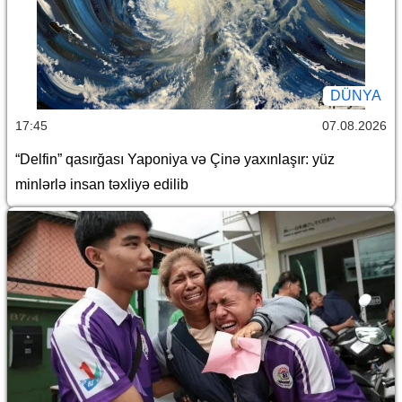
DÜNYA
17:45
07.08.2026
“Delfin” qasırğası Yaponiya və Çinə yaxınlaşır: yüz
minlərlə insan təxliyə edilib