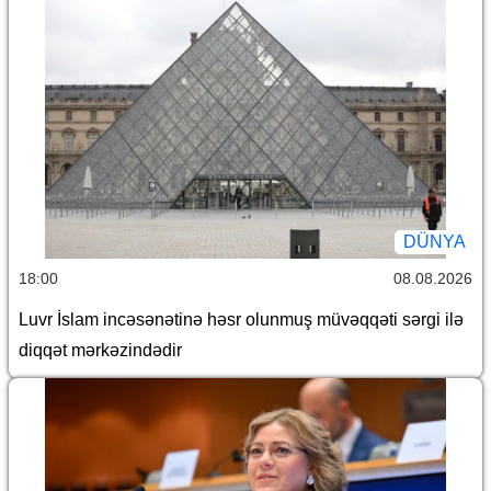
DÜNYA
18:00
08.08.2026
Luvr İslam incəsənətinə həsr olunmuş müvəqqəti sərgi ilə
diqqət mərkəzindədir