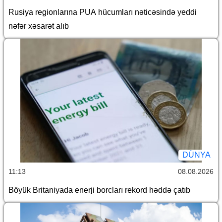
Rusiya regionlarına PUA hücumları nəticəsində yeddi
nəfər xəsarət alıb
DÜNYA
11:13
08.08.2026
Böyük Britaniyada enerji borcları rekord həddə çatıb