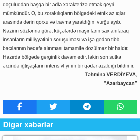
qoçuluqdan başqa bir adla xarakterizə etmək qeyri-
mümkündür. O, bu zorakılıqların bölgədəki etnik azlıqlar
arasında dərin qorxu və travma yaratdığını vurğulayıb.
Nazirin sözlərinə görə, küçələrdə maşınların saxlanılaraq
insanların milliyyətinin soruşulması və işə gedən tibb
bacılarının hədəfə alınması tamamilə dözülməz bir haldır.
Hazırda bölgədə gərginlik davam edir, lakin son sutka
ərzində iğtişaşların intensivliyinin bir qədər azaldığı bildirilir.
Təhminə VERDİYEVA,
“Azərbaycan”
Digər xəbərlər