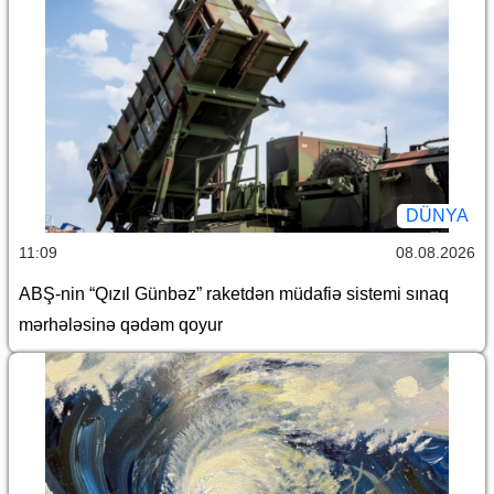
DÜNYA
11:09
08.08.2026
ABŞ-nin “Qızıl Günbəz” raketdən müdafiə sistemi sınaq
mərhələsinə qədəm qoyur