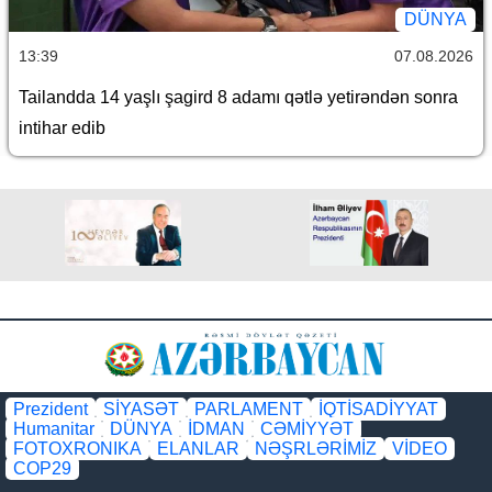
DÜNYA
13:39
07.08.2026
Tailandda 14 yaşlı şagird 8 adamı qətlə yetirəndən sonra
intihar edib
Prezident
SİYASƏT
PARLAMENT
İQTİSADİYYAT
Humanitar
DÜNYA
İDMAN
CƏMİYYƏT
FOTOXRONIKA
ELANLAR
NƏŞRLƏRİMİZ
VİDEO
COP29