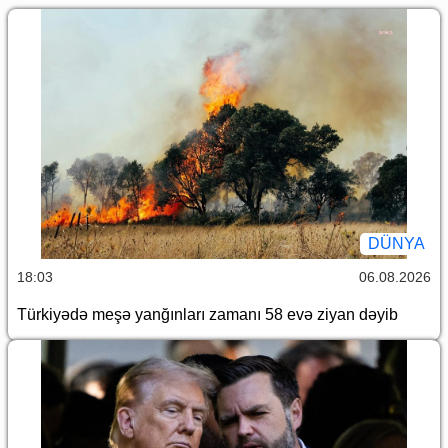
DÜNYA
18:03
06.08.2026
Türkiyədə meşə yanğınları zamanı 58 evə ziyan dəyib