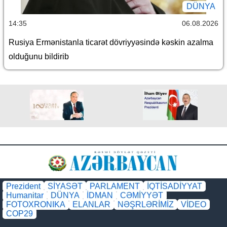
DÜNYA
14:35
06.08.2026
Rusiya Ermənistanla ticarət dövriyyəsində kəskin azalma
olduğunu bildirib
Prezident
SİYASƏT
PARLAMENT
İQTİSADİYYAT
Humanitar
DÜNYA
İDMAN
CƏMİYYƏT
FOTOXRONIKA
ELANLAR
NƏŞRLƏRİMİZ
VİDEO
COP29