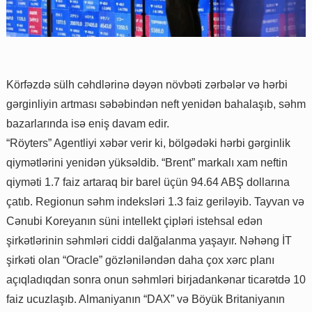
Körfəzdə sülh cəhdlərinə dəyən növbəti zərbələr və hərbi
gərginliyin artması səbəbindən neft yenidən bahalaşıb, səhm
bazarlarında isə eniş davam edir.
“Röyters” Agentliyi xəbər verir ki, bölgədəki hərbi gərginlik
qiymətlərini yenidən yüksəldib. “Brent” markalı xam neftin
qiyməti 1.7 faiz artaraq bir barel üçün 94.64 ABŞ dollarına
çatıb. Regionun səhm indeksləri 1.3 faiz geriləyib. Tayvan və
Cənubi Koreyanın süni intellekt çipləri istehsal edən
şirkətlərinin səhmləri ciddi dalğalanma yaşayır. Nəhəng İT
şirkəti olan “Oracle” gözləniləndən daha çox xərc planı
açıqladıqdan sonra onun səhmləri birjadankənar ticarətdə 10
faiz ucuzlaşıb. Almaniyanın “DAX” və Böyük Britaniyanın