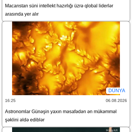
Macarıstan süni intellekt hazırlığı üzrə qlobal liderlər
arasında yer alır
DÜNYA
16:25
06.08.2026
Astronomlar Günəşin yaxın məsafədən ən mükəmməl
şəklini əldə ediblər