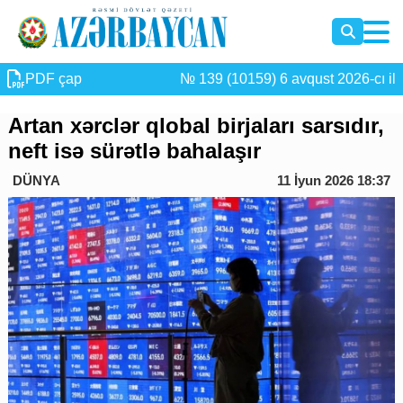
PDF çap
№ 139 (10159) 6 avqust 2026-cı il
Artan xərclər qlobal birjaları sarsıdır,
neft isə sürətlə bahalaşır
DÜNYA
11 İyun 2026 18:37