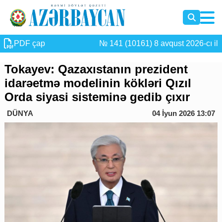
PDF çap
№ 141 (10161) 8 avqust 2026-cı il
Tokayev: Qazaxıstanın prezident
idarəetmə modelinin kökləri Qızıl
Orda siyasi sisteminə gedib çıxır
DÜNYA
04 İyun 2026 13:07