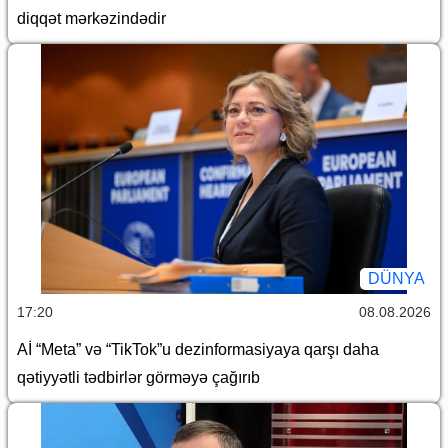
diqqət mərkəzindədir
DÜNYA
17:20
08.08.2026
Aİ “Meta” və “TikTok”u dezinformasiyaya qarşı daha
qətiyyətli tədbirlər görməyə çağırıb