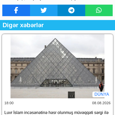
Digər xəbərlər
DÜNYA
18:00
08.08.2026
Luvr İslam incəsənətinə həsr olunmuş müvəqqəti sərgi ilə