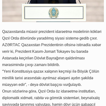
Qazaxıstanda müasir prezident idarəetmə modelinin kökləri
Qızıl Orda dövründə yaradılmış siyasi sistemə gedib çıxır.
AZƏRTAC Qazaxıstan Prezidentinin ofisinə istinadla xəbər
verir ki, Prezident Kasım-Jomart Tokayev bu barədə
Astanada keçirilən Dövlət Bayrağının qaldırılması
mərasimində çıxışı zamanı bildirib.
“Yeni Konstitusiya qazax xalqının keçmişi ilə Böyük Çölün
minillik tarixi arasındakı ayrılmaz əlaqəni aydın şəkildə
müəyyən edir”, - deyə dövlət başçısı vurğulayıb.
Onun sözlərinə görə, Qızıl Orda öz idarəetmə institutları,
diplomatik xidməti, rabitə və gömrük sistemləri, beynəlxalq
səviyyədə tanınmış valyutası, həmin dövr üçün qabaqcıl