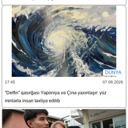
DÜNYA
17:45
07.08.2026
“Delfin” qasırğası Yaponiya və Çinə yaxınlaşır: yüz
minlərlə insan təxliyə edilib