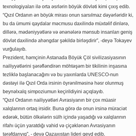
texnologiyaları ilə orta əsrlərin böyük dövləti kimi çıxış edib.
“Qızıl Ordanın ən böyük mirası onun sarsılmaz dəyərləridir ki,
bu da ümumi qaydalar məcmusu daxilində müxtəlif dinlərə,
dillərə, mədəniyyətlərə və ənənələrə mənsub insanları geniş
dövlət daxilində ahəngdar şəkildə birləşdirir”, -deyə Tokayev
vurğulayıb.
Prezident, həmçinin Astanada Böyük Çöl sivilizasiyasının
nailiyyətlərini şərəfləndirən möhtəşəm bir tikilinin inşasına
tezliklə başlanacağını və bu yaxınlarda UNESCO-nun
dəstəyi ilə Qızıl Orda irsinin öyrənilməsinə həsr olunmuş
beynəlxalq simpoziumun keçirildiyini açıqlayıb.
“Qızıl Ordanın nailiyyətləri Avrasiyanın bir çox müasir
xalqlarının ortaq irsidir. Buna görə də onun irsinə müraciət
edərək, bütün ölkələrin sülh içində yaşadığı və xalqlarının
rifahı üçün yaratdığı vahid və çiçəklənən Avrasiyanın
tərəfdarıyıq”, - deyə Qazaxıstan lideri qeyd edib.