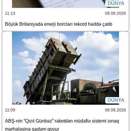
DÜNYA
11:13
08.08.2026
Böyük Britaniyada enerji borcları rekord həddə çatıb
DÜNYA
11:09
08.08.2026
ABŞ-nin “Qızıl Günbəz” raketdən müdafiə sistemi sınaq
mərhələsinə qədəm qoyur