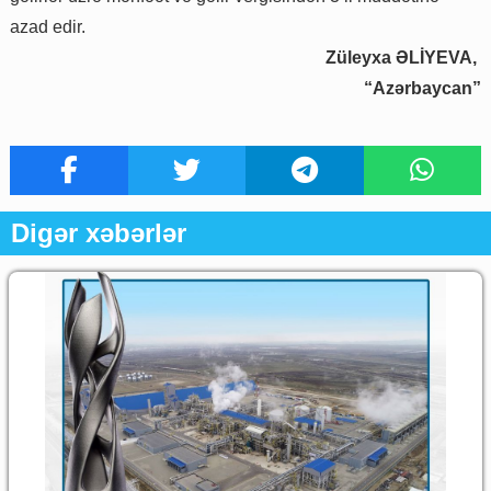
azad edir.
Züleyxa ƏLİYEVA,
“Azərbaycan”
Digər xəbərlər