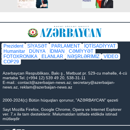
Prezident
SİYASƏT
PARLAMENT
İQTİSADİYYAT
Humanitar
DÜNYA
İDMAN
CƏMİYYƏT
FOTOXRONIKA
ELANLAR
NƏŞRLƏRİMİZ
VİDEO
COP29
Azərbaycan Respublikası, Bakı ş., Mətbuat pr. 529-cu məhəllə, 4-cü
mərtəbə Tel.:(+994 12) 539 49 20, 538-31-11
E-mail.:
contact@azerbaijan-news.az
;
secretary@azerbaijan-
news.az
,
reklam@azerbaijan-news.az
2000-2024(c) Bütün hüquqları qorunur, "AZƏRBAYCAN" qəzeti
Sayt Mozilla Firefox, Google Chrome, Opera və Internet Explorer
ver. 7.x ilə tam dəstəklənir. Məlumatdan istifadə etdikdə istinad
mütləqdir