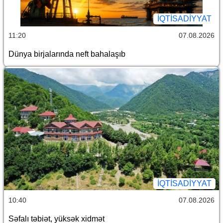
İQTİSADİYYAT
11:20
07.08.2026
Dünya birjalarında neft bahalaşıb
İQTİSADİYYAT
10:40
07.08.2026
Səfalı təbiət, yüksək xidmət