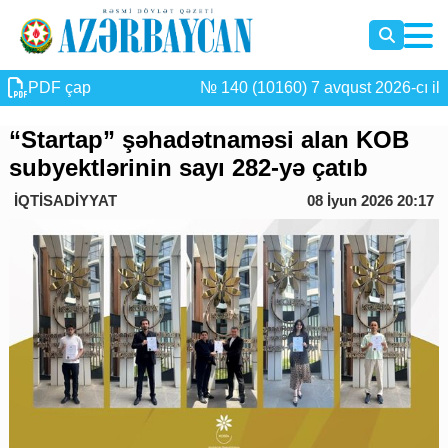
PDF çap
№ 140 (10160) 7 avqust 2026-cı il
“Startap” şəhadətnaməsi alan KOB
subyektlərinin sayı 282-yə çatıb
İQTİSADİYYAT
08 İyun 2026 20:17