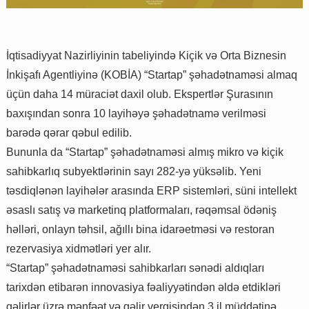
İqtisadiyyat Nazirliyinin tabeliyində Kiçik və Orta Biznesin
İnkişafı Agentliyinə (KOBİA) “Startap” şəhadətnaməsi almaq
üçün daha 14 müraciət daxil olub. Ekspertlər Şurasının
baxışından sonra 10 layihəyə şəhadətnamə verilməsi
barədə qərar qəbul edilib.
Bununla da “Startap” şəhadətnaməsi almış mikro və kiçik
sahibkarlıq subyektlərinin sayı 282-yə yüksəlib. Yeni
təsdiqlənən layihələr arasında ERP sistemləri, süni intellekt
əsaslı satış və marketinq platformaları, rəqəmsal ödəniş
həlləri, onlayn təhsil, ağıllı bina idarəetməsi və restoran
rezervasiya xidmətləri yer alır.
“Startap” şəhadətnaməsi sahibkarları sənədi aldıqları
tarixdən etibarən innovasiya fəaliyyətindən əldə etdikləri
gəlirlər üzrə mənfəət və gəlir vergisindən 3 il müddətinə