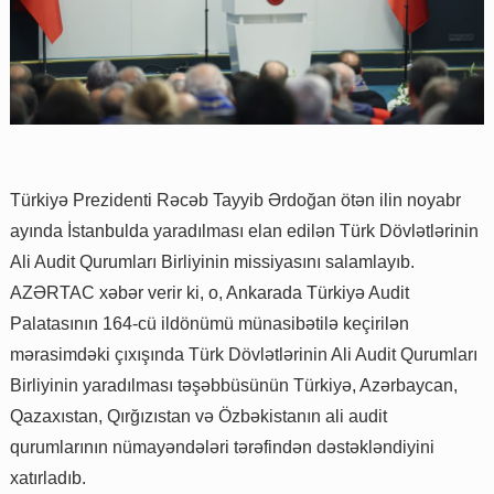
Türkiyə Prezidenti Rəcəb Tayyib Ərdoğan ötən ilin noyabr
ayında İstanbulda yaradılması elan edilən Türk Dövlətlərinin
Ali Audit Qurumları Birliyinin missiyasını salamlayıb.
AZƏRTAC xəbər verir ki, o, Ankarada Türkiyə Audit
Palatasının 164-cü ildönümü münasibətilə keçirilən
mərasimdəki çıxışında Türk Dövlətlərinin Ali Audit Qurumları
Birliyinin yaradılması təşəbbüsünün Türkiyə, Azərbaycan,
Qazaxıstan, Qırğızıstan və Özbəkistanın ali audit
qurumlarının nümayəndələri tərəfindən dəstəkləndiyini
xatırladıb.