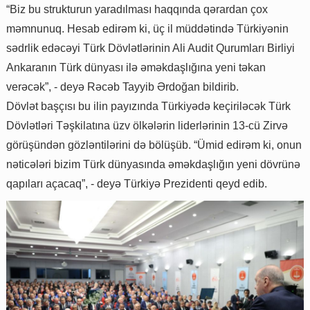
“Biz bu strukturun yaradılması haqqında qərardan çox
məmnunuq. Hesab edirəm ki, üç il müddətində Türkiyənin
sədrlik edəcəyi Türk Dövlətlərinin Ali Audit Qurumları Birliyi
Ankaranın Türk dünyası ilə əməkdaşlığına yeni təkan
verəcək”, - deyə Rəcəb Tayyib Ərdoğan bildirib.
Dövlət başçısı bu ilin payızında Türkiyədə keçiriləcək Türk
Dövlətləri Təşkilatına üzv ölkələrin liderlərinin 13-cü Zirvə
görüşündən gözləntilərini də bölüşüb. “Ümid edirəm ki, onun
nəticələri bizim Türk dünyasında əməkdaşlığın yeni dövrünə
qapıları açacaq”, - deyə Türkiyə Prezidenti qeyd edib.