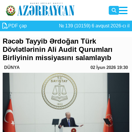
PDF çap
№ 139 (10159) 6 avqust 2026-cı il
Rəcəb Tayyib Ərdoğan Türk
Dövlətlərinin Ali Audit Qurumları
Birliyinin missiyasını salamlayıb
DÜNYA
02 İyun 2026 19:30