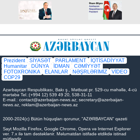
Prezident
SİYASƏT
PARLAMENT
İQTİSADİYYAT
Humanitar
DÜNYA
İDMAN
CƏMİYYƏT
FOTOXRONIKA
ELANLAR
NƏŞRLƏRİMİZ
VİDEO
COP29
Azərbaycan Respublikası, Bakı ş., Mətbuat pr. 529-cu məhəllə, 4-cü
mərtəbə Tel.:(+994 12) 539 49 20, 538-31-11
E-mail.:
contact@azerbaijan-news.az
;
secretary@azerbaijan-
news.az
,
reklam@azerbaijan-news.az
2000-2024(c) Bütün hüquqları qorunur, "AZƏRBAYCAN" qəzeti
Sayt Mozilla Firefox, Google Chrome, Opera və Internet Explorer
ver. 7.x ilə tam dəstəklənir. Məlumatdan istifadə etdikdə istinad
mütləqdir