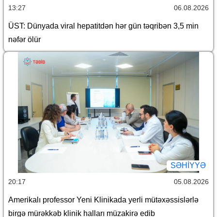
13:27
06.08.2026
ÜST: Dünyada viral hepatitdən hər gün təqribən 3,5 min
nəfər ölür
SƏHIYYƏ
20:17
05.08.2026
Amerikalı professor Yeni Klinikada yerli mütəxəssislərlə
birgə mürəkkəb klinik halları müzakirə edib