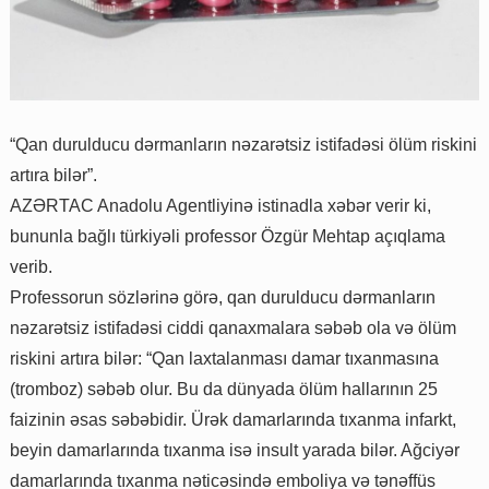
“Qan durulducu dərmanların nəzarətsiz istifadəsi ölüm riskini
artıra bilər”.
AZƏRTAC Anadolu Agentliyinə istinadla xəbər verir ki,
bununla bağlı türkiyəli professor Özgür Mehtap açıqlama
verib.
Professorun sözlərinə görə, qan durulducu dərmanların
nəzarətsiz istifadəsi ciddi qanaxmalara səbəb ola və ölüm
riskini artıra bilər: “Qan laxtalanması damar tıxanmasına
(tromboz) səbəb olur. Bu da dünyada ölüm hallarının 25
faizinin əsas səbəbidir. Ürək damarlarında tıxanma infarkt,
beyin damarlarında tıxanma isə insult yarada bilər. Ağciyər
damarlarında tıxanma nəticəsində emboliya və tənəffüs