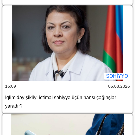
SƏHIYYƏ
16:09
05.08.2026
İqlim dəyişikliyi ictimai səhiyyə üçün hansı çağırışlar
yaradır?