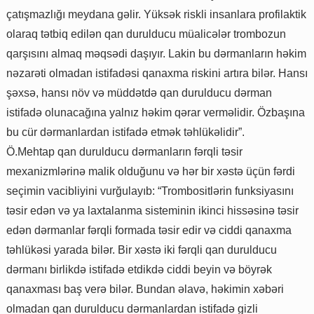
çatışmazlığı meydana gəlir. Yüksək riskli insanlara profilaktik
olaraq tətbiq edilən qan durulducu müalicələr trombozun
qarşısını almaq məqsədi daşıyır. Lakin bu dərmanların həkim
nəzarəti olmadan istifadəsi qanaxma riskini artıra bilər. Hansı
şəxsə, hansı növ və müddətdə qan durulducu dərman
istifadə olunacağına yalnız həkim qərar verməlidir. Özbaşına
bu cür dərmanlardan istifadə etmək təhlükəlidir”.
Ö.Mehtap qan durulducu dərmanların fərqli təsir
mexanizmlərinə malik olduğunu və hər bir xəstə üçün fərdi
seçimin vacibliyini vurğulayıb: “Trombositlərin funksiyasını
təsir edən və ya laxtalanma sisteminin ikinci hissəsinə təsir
edən dərmanlar fərqli formada təsir edir və ciddi qanaxma
təhlükəsi yarada bilər. Bir xəstə iki fərqli qan durulducu
dərmanı birlikdə istifadə etdikdə ciddi beyin və böyrək
qanaxması baş verə bilər. Bundan əlavə, həkimin xəbəri
olmadan qan durulducu dərmanlardan istifadə gizli