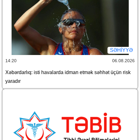
SƏHIYYƏ
14:20
06.08.2026
Xəbərdarlıq: isti havalarda idman etmək səhhət üçün risk
yaradır