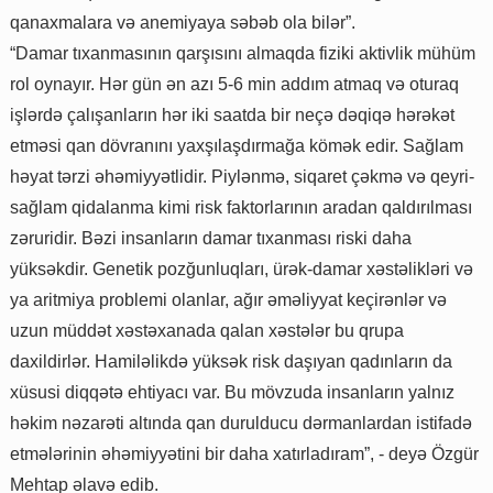
qanaxmalara və anemiyaya səbəb ola bilər”.
“Damar tıxanmasının qarşısını almaqda fiziki aktivlik mühüm
rol oynayır. Hər gün ən azı 5-6 min addım atmaq və oturaq
işlərdə çalışanların hər iki saatda bir neçə dəqiqə hərəkət
etməsi qan dövranını yaxşılaşdırmağa kömək edir. Sağlam
həyat tərzi əhəmiyyətlidir. Piylənmə, siqaret çəkmə və qeyri-
sağlam qidalanma kimi risk faktorlarının aradan qaldırılması
zəruridir. Bəzi insanların damar tıxanması riski daha
yüksəkdir. Genetik pozğunluqları, ürək-damar xəstəlikləri və
ya aritmiya problemi olanlar, ağır əməliyyat keçirənlər və
uzun müddət xəstəxanada qalan xəstələr bu qrupa
daxildirlər. Hamiləlikdə yüksək risk daşıyan qadınların da
xüsusi diqqətə ehtiyacı var. Bu mövzuda insanların yalnız
həkim nəzarəti altında qan durulducu dərmanlardan istifadə
etmələrinin əhəmiyyətini bir daha xatırladıram”, - deyə Özgür
Mehtap əlavə edib.