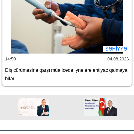
SƏHIYYƏ
14:50
04.08.2026
Diş çürüməsinə qarşı müalicədə iynələrə ehtiyac qalmaya
bilər