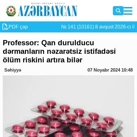
PDF çap
№ 141 (10161) 8 avqust 2026-cı il
Professor: Qan durulducu
dərmanların nəzarətsiz istifadəsi
ölüm riskini artıra bilər
Səhiyyə
07 Noyabr 2024 10:48