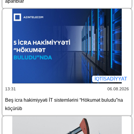
aparıblar
İQTİSADİYYAT
13:31
06.08.2026
Beş icra hakimiyyəti İT sistemlərini “Hökumət buludu”na
köçürüb