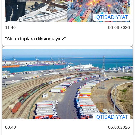
İQTİSADİYYAT
11:40
06.08.2026
“Atılan toplara diksinməyiriz”
İQTİSADİYYAT
09:40
06.08.2026