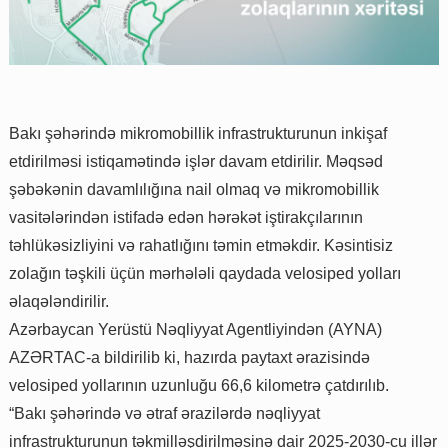
Bakı şəhərində mikromobillik infrastrukturunun inkişaf
etdirilməsi istiqamətində işlər davam etdirilir. Məqsəd
şəbəkənin davamlılığına nail olmaq və mikromobillik
vasitələrindən istifadə edən hərəkət iştirakçılarının
təhlükəsizliyini və rahatlığını təmin etməkdir. Kəsintisiz
zolağın təşkili üçün mərhələli qaydada velosiped yolları
əlaqələndirilir.
Azərbaycan Yerüstü Nəqliyyat Agentliyindən (AYNA)
AZƏRTAC-a bildirilib ki, hazırda paytaxt ərazisində
velosiped yollarının uzunluğu 66,6 kilometrə çatdırılıb.
“Bakı şəhərində və ətraf ərazilərdə nəqliyyat
infrastrukturunun təkmilləşdirilməsinə dair 2025-2030-cu illər