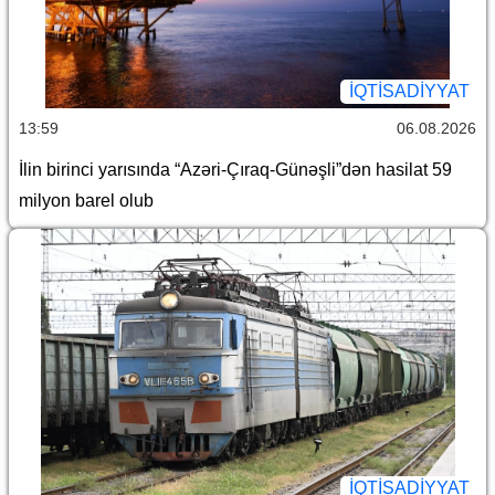
İQTİSADİYYAT
13:59
06.08.2026
İlin birinci yarısında “Azəri-Çıraq-Günəşli”dən hasilat 59
milyon barel olub
İQTİSADİYYAT