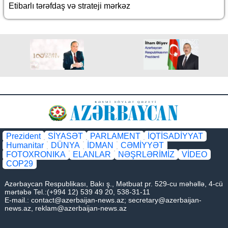
Etibarlı tərəfdaş və strateji mərkəz
Prezident
SİYASƏT
PARLAMENT
İQTİSADİYYAT
Humanitar
DÜNYA
İDMAN
CƏMİYYƏT
FOTOXRONIKA
ELANLAR
NƏŞRLƏRİMİZ
VİDEO
COP29
Azərbaycan Respublikası, Bakı ş., Mətbuat pr. 529-cu məhəllə, 4-cü
mərtəbə Tel.:(+994 12) 539 49 20, 538-31-11
E-mail.:
contact@azerbaijan-news.az
;
secretary@azerbaijan-
news.az
,
reklam@azerbaijan-news.az