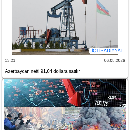
İQTİSADİYYAT
13:21
06.08.2026
Azərbaycan nefti 91,04 dollara satılır