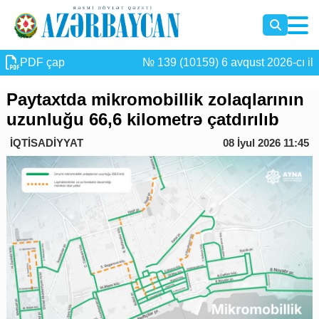
PDF çap
№ 139 (10159) 6 avqust 2026-cı il
Paytaxtda mikromobillik zolaqlarının
uzunluğu 66,6 kilometrə çatdırılıb
İQTİSADİYYAT
08 İyul 2026 11:45