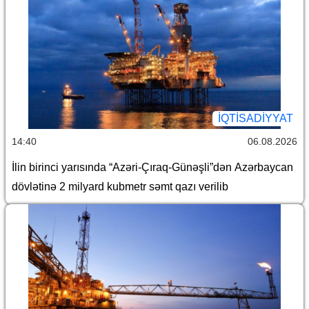
İQTİSADİYYAT
14:40
06.08.2026
İlin birinci yarısında “Azəri-Çıraq-Günəşli”dən Azərbaycan
dövlətinə 2 milyard kubmetr səmt qazı verilib