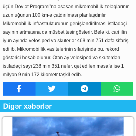
üçün Dövlət Proqramı”na əsasən mikromobillik zolaqlarının
uzunluğunun 100 km-ə çatdırılması planlaşdırılır.
Mikromobillik infrastrukturunun genişləndirilməsi istifadəçi
sayının artmasına da müsbət təsir göstərir. Belə ki, cari ilin
iyun ayında velosiped və skuterlər 468 min 751 dəfə sifariş
edilib. Mikromobillik vasitələrinin sifarişində bu, rekord
göstərici hesab olunur. Ötən ay velosiped və skuterdən
istifadəçi sayı 238 min 351 nəfər, qət edilən məsafə isə 1
milyon 9 min 172 kilometr təşkil edib.
Digər xəbərlər