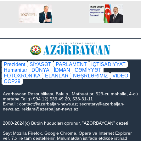
Prezident
SİYASƏT
PARLAMENT
İQTİSADİYYAT
Humanitar
DÜNYA
İDMAN
CƏMİYYƏT
FOTOXRONIKA
ELANLAR
NƏŞRLƏRİMİZ
VİDEO
COP29
Azərbaycan Respublikası, Bakı ş., Mətbuat pr. 529-cu məhəllə, 4-cü
mərtəbə Tel.:(+994 12) 539 49 20, 538-31-11
E-mail.:
contact@azerbaijan-news.az
;
secretary@azerbaijan-
news.az
,
reklam@azerbaijan-news.az
2000-2024(c) Bütün hüquqları qorunur, "AZƏRBAYCAN" qəzeti
Sayt Mozilla Firefox, Google Chrome, Opera və Internet Explorer
ver. 7.x ilə tam dəstəklənir. Məlumatdan istifadə etdikdə istinad