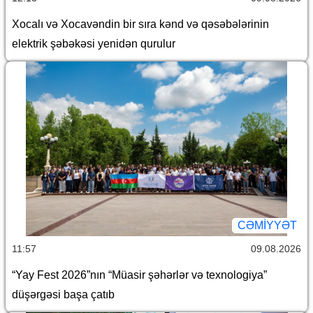
Xocalı və Xocavəndin bir sıra kənd və qəsəbələrinin
elektrik şəbəkəsi yenidən qurulur
CƏMİYYƏT
11:57
09.08.2026
“Yay Fest 2026”nın “Müasir şəhərlər və texnologiya”
düşərgəsi başa çatıb