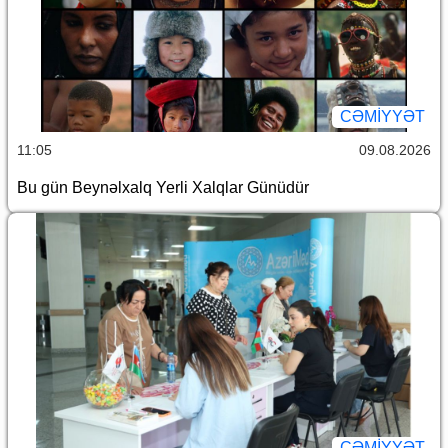
CƏMİYYƏT
11:05
09.08.2026
Bu gün Beynəlxalq Yerli Xalqlar Günüdür
CƏMİYYƏT