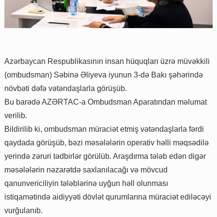
Azərbaycan Respublikasının insan hüquqları üzrə müvəkkili
(ombudsman) Səbinə Əliyeva iyunun 3-də Bakı şəhərində
növbəti dəfə vətəndaşlarla görüşüb.
Bu barədə AZƏRTAC-a Ombudsman Aparatından məlumat
verilib.
Bildirilib ki, ombudsman müraciət etmiş vətəndaşlarla fərdi
qaydada görüşüb, bəzi məsələlərin operativ həlli məqsədilə
yerində zəruri tədbirlər görülüb. Araşdırma tələb edən digər
məsələlərin nəzarətdə saxlanılacağı və mövcud
qanunvericiliyin tələblərinə uyğun həll olunması
istiqamətində aidiyyəti dövlət qurumlarına müraciət ediləcəyi
vurğulanıb.