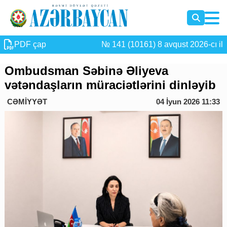
PDF çap
№ 141 (10161) 8 avqust 2026-cı il
Ombudsman Səbinə Əliyeva
vətəndaşların müraciətlərini dinləyib
CƏMİYYƏT
04 İyun 2026 11:33