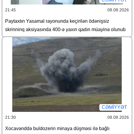
21:45
08.08.2026
Paytaxtın Yasamal rayonunda keçirilən ödənişsiz
skrinninq aksiyasında 400-ə yaxın qadın müayinə olunub
CƏMİYYƏT
21:30
08.08.2026
Xocavənddə buldozerin minaya düşməsi ilə bağlı