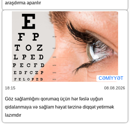
araşdırma aparılır
CƏMİYYƏT
18:15
08.08.2026
Göz sağlamlığını qorumaq üçün hər fəslə uyğun
qidalanmaya və sağlam həyat tərzinə diqqət yetirmək
lazımdır