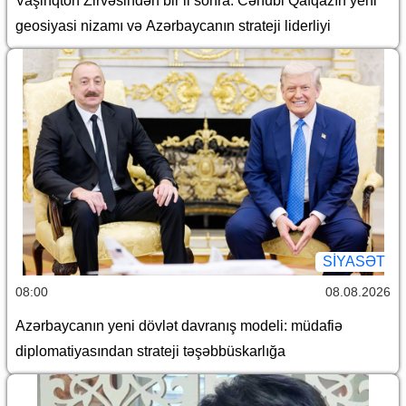
Vaşinqton Zirvəsindən bir il sonra: Cənubi Qafqazın yeni
geosiyasi nizamı və Azərbaycanın strateji liderliyi
SİYASƏT
08:00
08.08.2026
Azərbaycanın yeni dövlət davranış modeli: müdafiə
diplomatiyasından strateji təşəbbüskarlığa