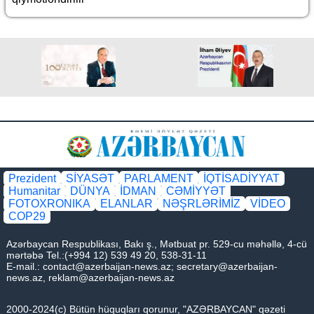
Prezident
SİYASƏT
PARLAMENT
İQTİSADİYYAT
Humanitar
DÜNYA
İDMAN
CƏMİYYƏT
FOTOXRONIKA
ELANLAR
NƏŞRLƏRİMİZ
VİDEO
COP29
Azərbaycan Respublikası, Bakı ş., Mətbuat pr. 529-cu məhəllə, 4-cü
mərtəbə Tel.:(+994 12) 539 49 20, 538-31-11
E-mail.:
contact@azerbaijan-news.az
;
secretary@azerbaijan-
news.az
,
reklam@azerbaijan-news.az
2000-2024(c) Bütün hüquqları qorunur, "AZƏRBAYCAN" qəzeti