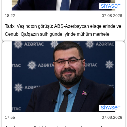
SİYASƏT
18:22
07.08.2026
Tarixi Vaşinqton görüşü: ABŞ-Azərbaycan əlaqələrində və
Cənubi Qafqazın sülh gündəliyində mühüm mərhələ
SİYASƏT
17:55
07.08.2026