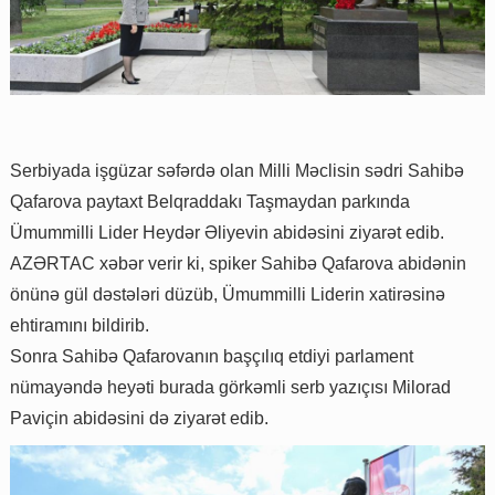
Serbiyada işgüzar səfərdə olan Milli Məclisin sədri Sahibə
Qafarova paytaxt Belqraddakı Taşmaydan parkında
Ümummilli Lider Heydər Əliyevin abidəsini ziyarət edib.
AZƏRTAC xəbər verir ki, spiker Sahibə Qafarova abidənin
önünə gül dəstələri düzüb, Ümummilli Liderin xatirəsinə
ehtiramını bildirib.
Sonra Sahibə Qafarovanın başçılıq etdiyi parlament
nümayəndə heyəti burada görkəmli serb yazıçısı Milorad
Paviçin abidəsini də ziyarət edib.