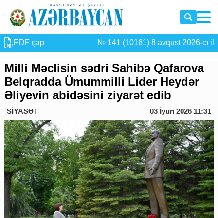
PDF çap
№ 141 (10161) 8 avqust 2026-cı il
Milli Məclisin sədri Sahibə Qafarova
Belqradda Ümummilli Lider Heydər
Əliyevin abidəsini ziyarət edib
SİYASƏT
03 İyun 2026 11:31