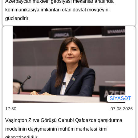
Azərbaycan müxtəlif geosiyasi məkanlar arasında
kommunikasiya imkanları olan dövlət mövqeyini
gücləndirir
SİYASƏT
17:50
07.08.2026
Vaşinqton Zirvə Görüşü Cənubi Qafqazda qarşıdurma
modelinin dəyişməsinin mühüm mərhələsi kimi
qiymətləndirilir