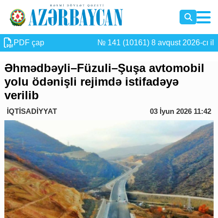
PDF çap
№ 141 (10161) 8 avqust 2026-cı il
Əhmədbəyli–Füzuli–Şuşa avtomobil
yolu ödənişli rejimdə istifadəyə
verilib
İQTİSADİYYAT
03 İyun 2026 11:42