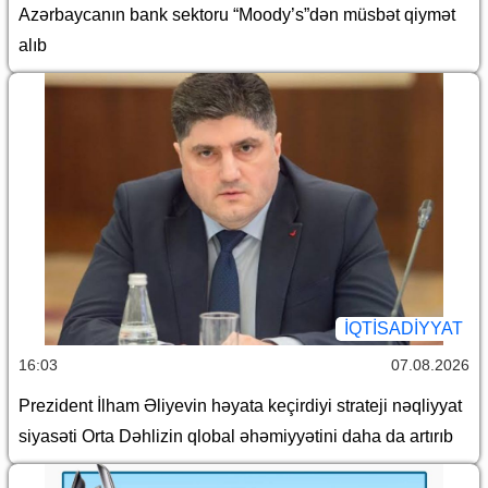
Azərbaycanın bank sektoru “Moody’s”dən müsbət qiymət
alıb
İQTİSADİYYAT
16:03
07.08.2026
Prezident İlham Əliyevin həyata keçirdiyi strateji nəqliyyat
siyasəti Orta Dəhlizin qlobal əhəmiyyətini daha da artırıb