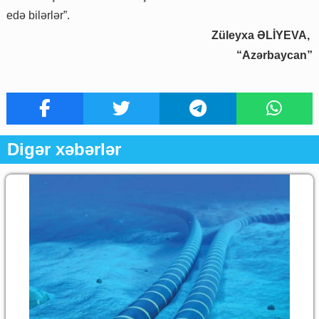
edə bilərlər”.
Züleyxa ƏLİYEVA,
“Azərbaycan”
Digər xəbərlər