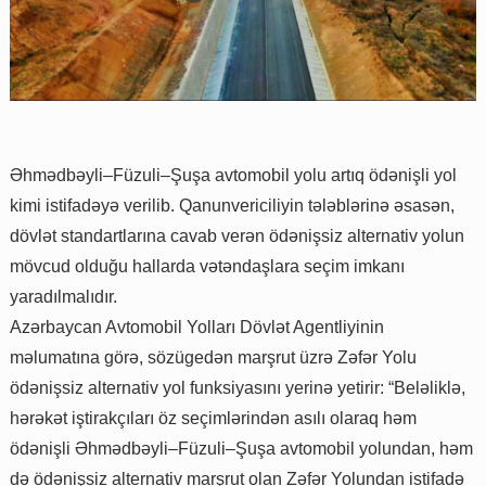
Əhmədbəyli–Füzuli–Şuşa avtomobil yolu artıq ödənişli yol
kimi istifadəyə verilib. Qanunvericiliyin tələblərinə əsasən,
dövlət standartlarına cavab verən ödənişsiz alternativ yolun
mövcud olduğu hallarda vətəndaşlara seçim imkanı
yaradılmalıdır.
Azərbaycan Avtomobil Yolları Dövlət Agentliyinin
məlumatına görə, sözügedən marşrut üzrə Zəfər Yolu
ödənişsiz alternativ yol funksiyasını yerinə yetirir: “Beləliklə,
hərəkət iştirakçıları öz seçimlərindən asılı olaraq həm
ödənişli Əhmədbəyli–Füzuli–Şuşa avtomobil yolundan, həm
də ödənişsiz alternativ marşrut olan Zəfər Yolundan istifadə