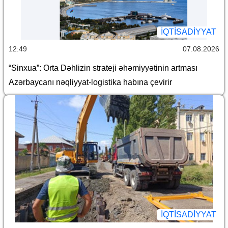
İQTİSADİYYAT
12:49
07.08.2026
“Sinxua”: Orta Dəhlizin strateji əhəmiyyətinin artması
Azərbaycanı nəqliyyat-logistika habına çevirir
İQTİSADİYYAT