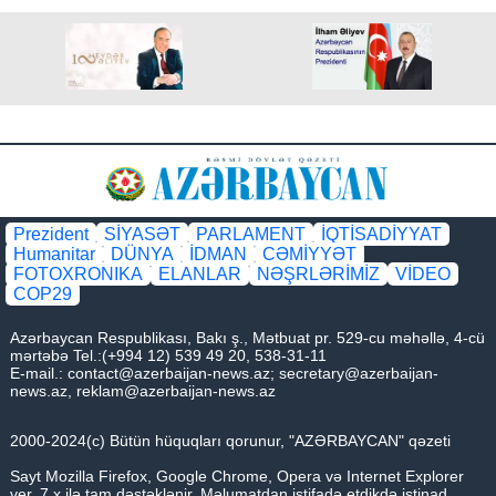
Prezident
SİYASƏT
PARLAMENT
İQTİSADİYYAT
Humanitar
DÜNYA
İDMAN
CƏMİYYƏT
FOTOXRONIKA
ELANLAR
NƏŞRLƏRİMİZ
VİDEO
COP29
Azərbaycan Respublikası, Bakı ş., Mətbuat pr. 529-cu məhəllə, 4-cü
mərtəbə Tel.:(+994 12) 539 49 20, 538-31-11
E-mail.:
contact@azerbaijan-news.az
;
secretary@azerbaijan-
news.az
,
reklam@azerbaijan-news.az
2000-2024(c) Bütün hüquqları qorunur, "AZƏRBAYCAN" qəzeti
Sayt Mozilla Firefox, Google Chrome, Opera və Internet Explorer
ver. 7.x ilə tam dəstəklənir. Məlumatdan istifadə etdikdə istinad