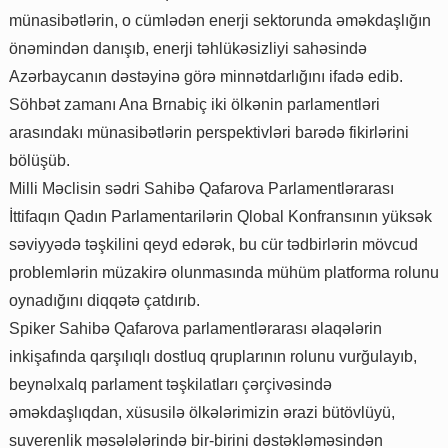
münasibətlərin, o cümlədən enerji sektorunda əməkdaşlığın
önəmindən danışıb, enerji təhlükəsizliyi sahəsində
Azərbaycanın dəstəyinə görə minnətdarlığını ifadə edib.
Söhbət zamanı Ana Brnabiç iki ölkənin parlamentləri
arasındakı münasibətlərin perspektivləri barədə fikirlərini
bölüşüb.
Milli Məclisin sədri Sahibə Qafarova Parlamentlərarası
İttifaqın Qadın Parlamentarilərin Qlobal Konfransının yüksək
səviyyədə təşkilini qeyd edərək, bu cür tədbirlərin mövcud
problemlərin müzakirə olunmasında mühüm platforma rolunu
oynadığını diqqətə çatdırıb.
Spiker Sahibə Qafarova parlamentlərarası əlaqələrin
inkişafında qarşılıqlı dostluq qruplarının rolunu vurğulayıb,
beynəlxalq parlament təşkilatları çərçivəsində
əməkdaşlıqdan, xüsusilə ölkələrimizin ərazi bütövlüyü,
suverenlik məsələlərində bir-birini dəstəkləməsindən