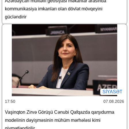
Azərbaycan müxtəlif geosiyasi məkanlar arasında
kommunikasiya imkanları olan dövlət mövqeyini
gücləndirir
SİYASƏT
17:50
07.08.2026
Vaşinqton Zirvə Görüşü Cənubi Qafqazda qarşıdurma
modelinin dəyişməsinin mühüm mərhələsi kimi
qiymətləndirilir