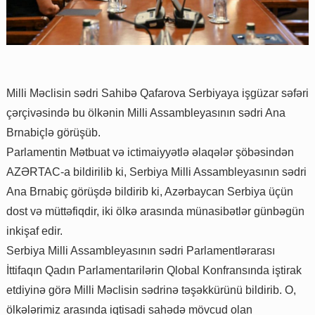
Milli Məclisin sədri Sahibə Qafarova Serbiyaya işgüzar səfəri
çərçivəsində bu ölkənin Milli Assambleyasının sədri Ana
Brnabiçlə görüşüb.
Parlamentin Mətbuat və ictimaiyyətlə əlaqələr şöbəsindən
AZƏRTAC-a bildirilib ki, Serbiya Milli Assambleyasının sədri
Ana Brnabiç görüşdə bildirib ki, Azərbaycan Serbiya üçün
dost və müttəfiqdir, iki ölkə arasında münasibətlər günbəgün
inkişaf edir.
Serbiya Milli Assambleyasının sədri Parlamentlərarası
İttifaqın Qadın Parlamentarilərin Qlobal Konfransında iştirak
etdiyinə görə Milli Məclisin sədrinə təşəkkürünü bildirib. O,
ölkələrimiz arasında iqtisadi sahədə mövcud olan