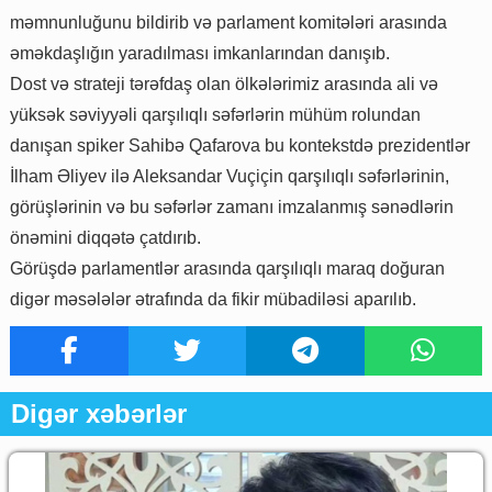
məmnunluğunu bildirib və parlament komitələri arasında
əməkdaşlığın yaradılması imkanlarından danışıb.
Dost və strateji tərəfdaş olan ölkələrimiz arasında ali və
yüksək səviyyəli qarşılıqlı səfərlərin mühüm rolundan
danışan spiker Sahibə Qafarova bu kontekstdə prezidentlər
İlham Əliyev ilə Aleksandar Vuçiçin qarşılıqlı səfərlərinin,
görüşlərinin və bu səfərlər zamanı imzalanmış sənədlərin
önəmini diqqətə çatdırıb.
Görüşdə parlamentlər arasında qarşılıqlı maraq doğuran
digər məsələlər ətrafında da fikir mübadiləsi aparılıb.
Digər xəbərlər