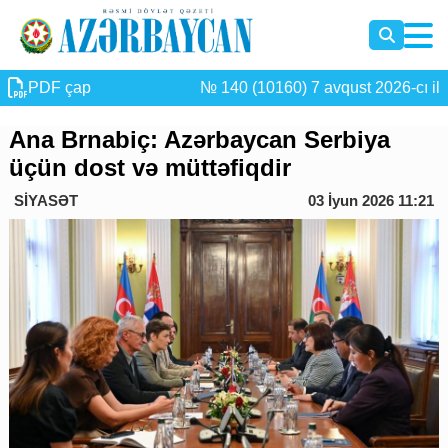
PDF çap
№ 140 (10160) 7 avqust 2026-cı il
Ana Brnabiç: Azərbaycan Serbiya
üçün dost və müttəfiqdir
SİYASƏT
03 İyun 2026 11:21