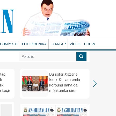
CƏMİYYƏT
FOTOXRONIKA
ELANLAR
VİDEO
COP29
rtaq
Bu səfər Xəzərlə
lı
İssık-Kul arasında
lik
körpünü daha da
 keçir
möhkəmləndirdi