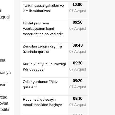
10:00
Tarixin səssiz şahidləri və
07 Avqust
kimlik mübarizəsi
t
hüquqi
09:50
Dövlət proqramı
07 Avqust
Azərbaycanın kənd
təsərrüfatına nə vəd edir
09:40
Zəngilan zəngin keçmişi
07 Avqust
üzərində qurulur
rına
09:30
Kürün kürlüyünü buraxdığı
07 Avqust
Kür qəsəbəsi
masiya
09:20
Odlar yurdunun "Alov
ısını
07 Avqust
qüllələri"
n
övcud
09:10
Rəqəmsal gələcəyin
övlət
07 Avqust
təməli təhsildən başlayır
todiki