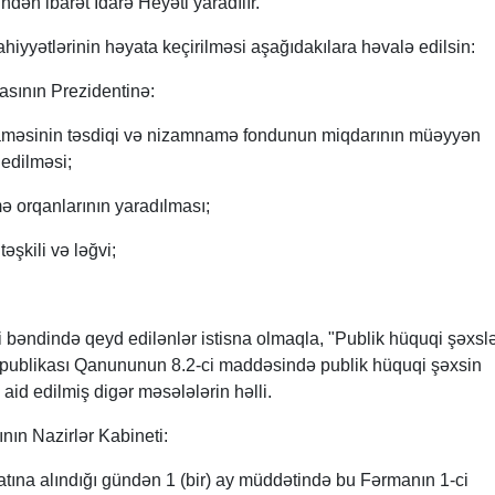
dən ibarət İdarə Heyəti yaradılır.
lahiyyətlərinin həyata keçirilməsi aşağıdakılara həvalə edilsin:
sının Prezidentinə:
aməsinin təsdiqi və nizamnamə fondunun miqdarının müəyyən
 edilməsi;
ə orqanlarının yaradılması;
əşkili və ləğvi;
 bəndində qeyd edilənlər istisna olmaqla, "Publik hüquqi şəxsl
ublikası Qanununun 8.2-ci maddəsində publik hüquqi şəxsin
 aid edilmiş digər məsələlərin həlli.
nın Nazirlər Kabineti:
atına alındığı gündən 1 (bir) ay müddətində bu Fərmanın 1-ci