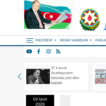
PREZIDENT
RƏSMI SƏNƏDLƏR
PARLA
iya və
57 il əvvəl
 vahid
Azərbaycanın
və
tarixində yeni dövr
i məkana
başladı
03 İyun
2026