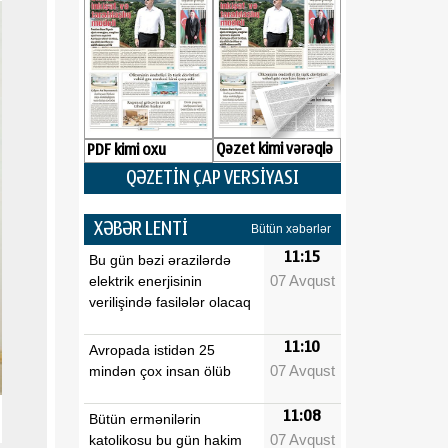
Qəzet kimi vərəqlə
PDF kimi oxu
QƏZETİN ÇAP VERSİYASI
XƏBƏR LENTİ
Bütün xəbərlər
11:15
Bu gün bəzi ərazilərdə
07 Avqust
elektrik enerjisinin
verilişində fasilələr olacaq
11:10
Avropada istidən 25
07 Avqust
mindən çox insan ölüb
11:08
Bütün ermənilərin
07 Avqust
katolikosu bu gün hakim