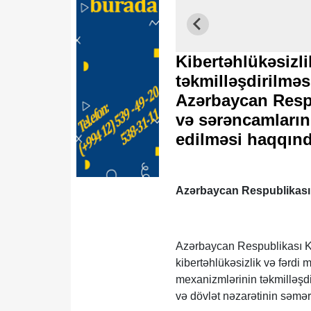
Kibertəhlükəsizl
təkmilləşdirilməs
Azərbaycan Respu
və sərəncamların
edilməsi haqqın
Azərbaycan Respublikası 
Azərbaycan Respublikası Ko
kibertəhlükəsizlik və fərdi
mexanizmlərinin təkmilləşdir
və dövlət nəzarətinin səmərə