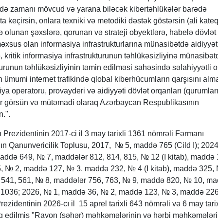
fadə zamanı mövcud və yarana biləcək kibertəhlükələr barədə
 keçirsin, onlara texniki və metodiki dəstək göstərsin (ali kate
ə olunan şəxslərə, qorunan və strateji obyektlərə, habelə dövlət
əxsus olan informasiya infrastrukturlarına münasibətdə aidiyyət
ə, kritik informasiya infrastrukturunun təhlükəsizliyinə münasibət
kturunun təhlükəsizliyinin təmin edilməsi sahəsində səlahiyyətli 
an ümumi internet trafikində qlobal kiberhücumların qarşısını alm
 operatoru, provayderi və aidiyyəti dövlət orqanları (qurumları)
rlər görsün və mütəmadi olaraq Azərbaycan Respublikasının
.".
Prezidentinin 2017-ci il 3 may tarixli 1361 nömrəli Fərmanı
n Qanunvericilik Toplusu, 2017, № 5, maddə 765 (Cild I); 2024
maddə 649, № 7, maddələr 812, 814, 815, № 12 (I kitab), maddə
25, № 2, maddə 127, № 3, maddə 232, № 4 (I kitab), maddə 325,
541, 561, № 8, maddələr 756, 763, № 9, maddə 820, № 10, m
 1036; 2026, № 1, maddə 36, № 2, maddə 123, № 3, maddə 226
zidentinin 2026-cı il 15 aprel tarixli 643 nömrəli və 6 may tari
sdiq edilmiş "Rayon (şəhər) məhkəmələrinin və hərbi məhkəmələr