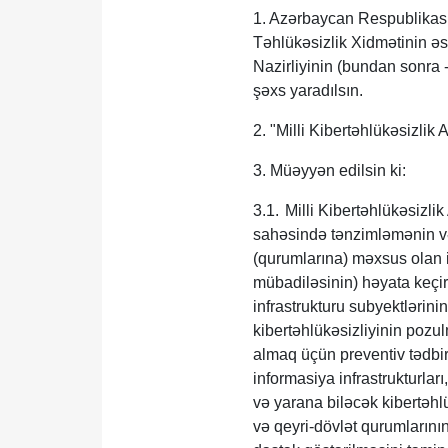
1. Azərbaycan Respublikası
Təhlükəsizlik Xidmətinin ə
Nazirliyinin (bundan sonra -
şəxs yaradılsın.
2. "Milli Kibertəhlükəsizlik
3. Müəyyən edilsin ki:
3.1.
Milli Kibertəhlükəsizli
sahəsində tənzimləmənin və n
(qurumlarına) məxsus olan 
mübadiləsinin) həyata keçir
infrastrukturu subyektlərinin
kibertəhlükəsizliyinin pozu
almaq üçün preventiv tədbir
informasiya infrastrukturları
və yarana biləcək kibertəhl
və qeyri-dövlət qurumlarını