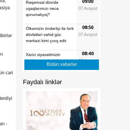
rə,
09:00
Rəqəmsal dövrdə
asiya
07 Avqust
uşaqlarımızı necə
qorumalıyıq?
08:50
Ölkəmizin öndərliyi ilə türk
07 Avqust
dövlətləri vahid güc
birlər
mərkəzi kimi çıxış edir
08:40
un
Xarici siyasətimizin
07 Avqust
dəyişməz prinsipi
Bütün xəbərlər
ün cari
08:30
Azərbaycan Cənubi
07 Avqust
Faydalı linklər
Qafqazda İsveçrənin
mühüm tərəfdaşıdır
tərdiyi
08:20
Azərbaycan Avrasiyanın
07 Avqust
yeni geosiyasi xəritəsinin
memarlarından biridir
ən -
08:10
Çolpon-Ata Bəyannaməsi: