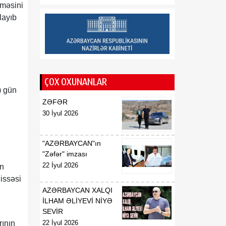
lməsini
layıb
ÇOX OXUNANLAR
) gün
ZƏFƏR
30 İyul 2026
"AZƏRBAYCAN"ın
"Zəfər" imzası
22 İyul 2026
ın
issəsi
AZƏRBAYCAN XALQI
İLHAM ƏLİYEVİ NİYƏ
SEVİR
rının
22 İyul 2026