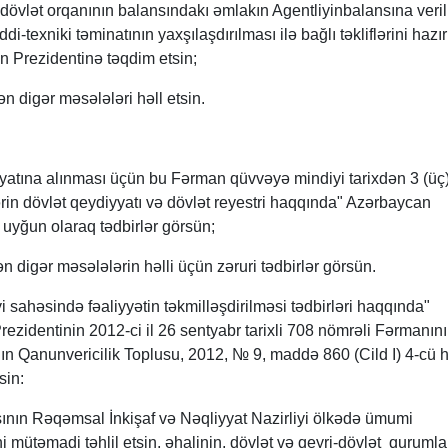
dövlət orqanının balansındakı əmlakın Agentliyinbalansına veri
i-texniki təminatının yaxşılaşdırılması ilə bağlı təkliflərini hazır
 Prezidentinə təqdim etsin;
n digər məsələləri həll etsin.
yyatına alınması üçün bu Fərman qüvvəyə mindiyi tarixdən 3 (üç
in dövlət qeydiyyatı və dövlət reyestri haqqında" Azərbaycan
yğun olaraq tədbirlər görsün;
n digər məsələlərin həlli üçün zəruri tədbirlər görsün.
yi sahəsində fəaliyyətin təkmilləşdirilməsi tədbirləri haqqında"
zidentinin 2012-ci il 26 sentyabr tarixli 708 nömrəli Fərmanın
n Qanunvericilik Toplusu, 2012, № 9, maddə 860 (Cild I) 4-cü h
sin:
nın Rəqəmsal İnkişaf və Nəqliyyat Nazirliyi ölkədə ümumi
ni mütəmadi təhlil etsin, əhalinin, dövlət və qeyri-dövlət qurumla