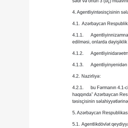
sədr və onun 3 (üç) müavinin
4. Agentliyintəsisçisinin sə
4.1. Azərbaycan Respublika
4.1.1.
Agentliyinnizamn
edilməsi, onlarda dəyişiklik
4.1.2.
Agentliyinidarəetm
4.1.3.
Agentliyinyenidən t
4.2.
Nazirliyə:
4.2.1.
bu Fərmanın 4.1-ci
haqqında" Azərbaycan Resp
təsisçisinin səlahiyyətlərinə
5. Azərbaycan Respublikası
5.1.
Agentlikdövlət qeydiyy