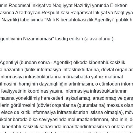
nın Rəqəmsal İnkişaf və Nəqliyyat Nazirliyi yanında Elektron
sasında Azərbaycan Respublikası Rəqəmsal İnkişaf və Nəqliyya
 Nazirlik) tabeliyində "Milli Kibertəhlükəsizlik Agentliyi" publik 
 Agentliyinin Nizamnaməsi" təsdiq edilsin (əlavə olunur).
k Agentliyi (bundan sonra - Agentlik) ölkədə kibertəhlükəsizlik
əzarətin (kritik informasiya infrastrukturlarına, dövlət orqanla
informasiya infrastrukturlarına münasibətdə yalnız məlumat
ilməsini, həmçinin dayanıqlılığın artırılmasını, o cümlədən infor
 fəaliyyətinin koordinasiyasını, informasiya infrastrukturlarının
lmasına yönəldilmiş hərəkətləri aşkarlamaq, araşdırmaq və qarş
lərin görülməsini (dövlət orqanlarına (qurumlarına) məxsus ola
, eləcə də kritik informasiya infrastrukturları istisna olmaqla), m
ükələr barədə ölkə səviyyəsində məlumatlandırmanı, əhalinin, d
n kibertəhlükəsizlik sahəsində maarifləndirilməsini və onlara me