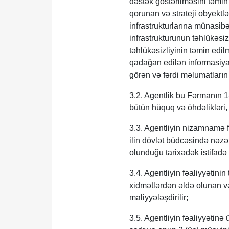
dəstək göstərilməsini təmin
qorunan və strateji obyektl
infrastrukturlarına münasibət
infrastrukturunun təhlükəsiz
təhlükəsizliyinin təmin edil
qadağan edilən informasiyan
görən və fərdi məlumatların
3.2. Agentlik bu Fərmanın 1
bütün hüquq və öhdəlikləri,
3.3. Agentliyin nizamnamə 
ilin dövlət büdcəsində nəzə
olunduğu tarixədək istifadə
3.4. Agentliyin fəaliyyətinin
xidmətlərdən əldə olunan 
maliyyələşdirilir;
3.5. Agentliyin fəaliyyətin