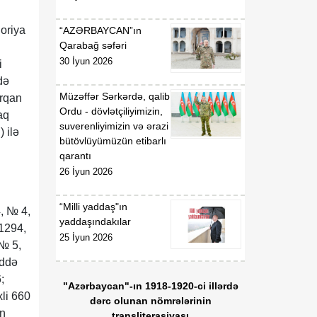
qoriya
“AZƏRBAYCAN”ın
Qarabağ səfəri
30 İyun 2026
i
də
Müzəffər Sərkərdə, qalib
orqan
Ordu - dövlətçiliyimizin,
aq
suverenliyimizin və ərazi
 ilə
bütövlüyümüzün etibarlı
qarantı
26 İyun 2026
“Milli yaddaş"ın
, № 4,
yaddaşındakılar
 1294,
25 İyun 2026
 № 5,
addə
;
"Azərbaycan"-ın 1918-1920-ci illərdə
xli 660
dərc olunan nömrələrinin
in
transliterasiyası