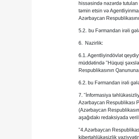
hissəsində nəzərdə tutulan 
təmin etsin və Agentliyinmadd
Azərbaycan Respublikasının
5.2.
bu Fərmandan irəli gələ
6. Nazirlik:
6.1. Agentliyindövlət qeydi
müddətində "Hüquqi şəxslər
Respublikasının Qanununa u
6.2. bu Fərmandan irəli gələ
7. "İnformasiya təhlükəsizli
Azərbaycan Respublikası Pre
(Azərbaycan Respublikasını
aşağıdakı redaksiyada veril
"4.Azərbaycan Respublikası
kibertəhlükəsizlik vəziyyəti