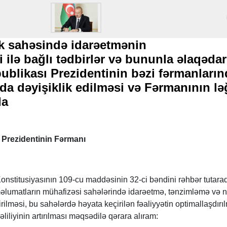
ik sahəsində idarəetmənin
i ilə bağlı tədbirlər və bununla əlaqədar
blikası Prezidentinin bəzi fərmanların
da dəyişiklik edilməsi və Fərmanının lə
da
Prezidentinin Fərmanı
nstitusiyasının 109-cu maddəsinin 32-ci bəndini rəhbər tutaraq
 məlumatların mühafizəsi sahələrində idarəetmə, tənzimləmə və 
ilməsi, bu sahələrdə həyata keçirilən fəaliyyətin optimallaşdırı
liliyinin artırılması məqsədilə qərara alıram: