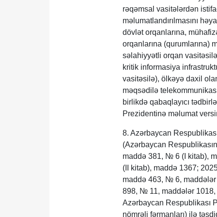
rəqəmsal vasitələrdən isti
məlumatlandırılmasını həyata
dövlət orqanlarına, mühafiz
orqanlarına (qurumlarına) m
səlahiyyətli orqan vasitəsil
kritik informasiya infrastru
vasitəsilə), ölkəyə daxil ol
məqsədilə telekommunikasiya
birlikdə qabaqlayıcı tədbi
Prezidentinə məlumat versin
8. Azərbaycan Respublikası 
(Azərbaycan Respublikasını
maddə 381, № 6 (I kitab), 
(II kitab), maddə 1367; 20
maddə 463, № 6, maddələr 
898, № 11, maddələr 1018,
Azərbaycan Respublikası Pre
nömrəli fərmanları) ilə tə