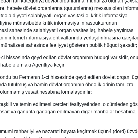
 edən (ali kateqoriya dövlət orqanlarına, mühafizə olunan şəxslə
ərə, habelə dövlət orqanlarına (qurumlarına) məxsus olan inform
də aidiyyəti səlahiyyətli orqan vasitəsilə, kritik informasiya
liyinə münasibətdə kritik informasiya infrastrukturunun
məsi sahəsində səlahiyyətli orqan vasitəsilə), habelə yayılması
ın internet informasiya ehtiyatlarında yerləşdirilməsinə qarşıtəd
 mühafizəsi sahəsində fəaliyyət göstərən publik hüquqi şəxsdir;
-ci hissəsində qeyd edilən dövlət orqanının hüquqi varisidir, on
 habelə əmlakı Agentliyə keçir;
fondu bu Fərmanın 1-ci hissəsində qeyd edilən dövlət orqanı üç
rdə tutulmuş və həmin dövlət orqanının öhdəliklərinin tam icra
 olunmamış vəsait hesabına formalaşdırılır;
 təşkili və təmin edilməsi xərcləri fəaliyyətindən, o cümlədən gös
vəsait və qanunla qadağan edilməyən digər mənbələr hesabına
ə ümumi rəhbərliyi və nəzarəti həyata keçirmək üçün4 (dörd) üzvd