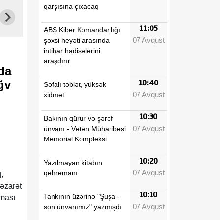
qarşısına çıxacaq
11:05
ABŞ Kiber Komandanlığı
07 Avqust
şəxsi heyəti arasında
intihar hadisələrini
araşdırır
da
ğv
10:40
Səfalı təbiət, yüksək
07 Avqust
xidmət
10:30
Bakının qürur və şərəf
07 Avqust
ünvanı - Vətən Müharibəsi
Memorial Kompleksi
10:20
Yazılmayan kitabın
07 Avqust
qəhrəmanı
,
nəzarət
10:10
Tankının üzərinə "Şuşa -
lması
07 Avqust
son ünvanımız" yazmışdı