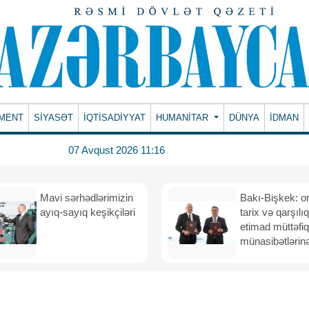
MENT
SİYASƏT
İQTİSADİYYAT
HUMANITAR
DÜNYA
İDMAN
07 Avqust 2026 11:16
Mavi sərhədlərimizin
Bakı-Bişkek: o
ayıq-sayıq keşikçiləri
tarix və qarşılıq
etimad müttəfiq
münasibətlərinə