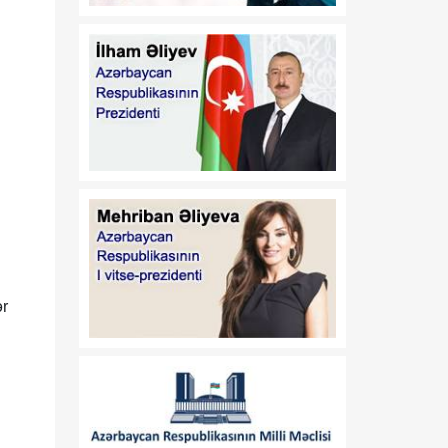
07 Avqust
Azərbaycan-Mərkəzi Asiya
əməkdaşlığının yeni
strateji mərhələsi
08:00
Unikal inkişaf və
07 Avqust
tərəfdaşlıq modeli
ər