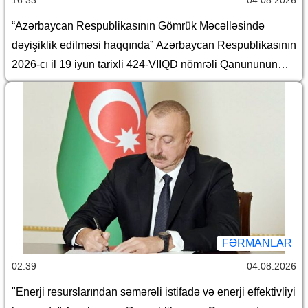
16:33
04.08.2026
Fərmanında dəyişiklik edilməsi haqqında" Azərbaycan
“Azərbaycan Respublikasının Gömrük Məcəlləsində
Respublikası Prezidentinin 2019-cu il 30 dekabr tarixli 911
dəyişiklik edilməsi haqqında” Azərbaycan Respublikasının
nömrəli Fərmanında dəyişiklik edilməsi barədə" 2020-ci il
2026-cı il 19 iyun tarixli 424-VIIQD nömrəli Qanununun
12 may tarixli 1017 nömrəli fərmanlarında dəyişiklik
tətbiqi və “Azərbaycan Respublikası Gömrük Məcəlləsinin
edilməsi haqqında
təsdiq edilməsi haqqında” Azərbaycan Respublikası
Qanununun tətbiqi barədə” Azərbaycan Respublikası
Prezidentinin 2011-ci il 15 sentyabr tarixli 499 nömrəli
Fərmanında dəyişiklik edilməsi haqqında
FƏRMANLAR
02:39
04.08.2026
"Enerji resurslarından səmərəli istifadə və enerji effektivliyi