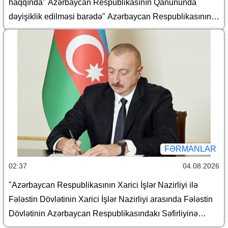
haqqında" Azərbaycan Respublikasının Qanununda
dəyişiklik edilməsi barədə" Azərbaycan Respublikasının
2026-cı il 14 iyul tarixli 466-VIIQD nömrəli Qanununun
tətbiqi və bununla əlaqədar Azərbaycan Respublikası
Prezidentinin bəzi fərmanlarında dəyişiklik edilməsi
haqqında
FƏRMANLAR
02:37
04.08.2026
"Azərbaycan Respublikasının Xarici İşlər Nazirliyi ilə
Fələstin Dövlətinin Xarici İşlər Nazirliyi arasında Fələstin
Dövlətinin Azərbaycan Respublikasındakı Səfirliyinə
maliyyə yardımının göstərilməsi barədə Protokol"un təsdiq