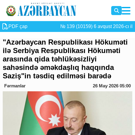
PDF çap
№ 139 (10159) 6 avqust 2026-cı il
"Azərbaycan Respublikası Hökuməti
ilə Serbiya Respublikası Hökuməti
arasında qida təhlükəsizliyi
sahəsində əməkdaşlıq haqqında
Saziş"in təsdiq edilməsi barədə
Fərmanlar
26 May 2026 05:00