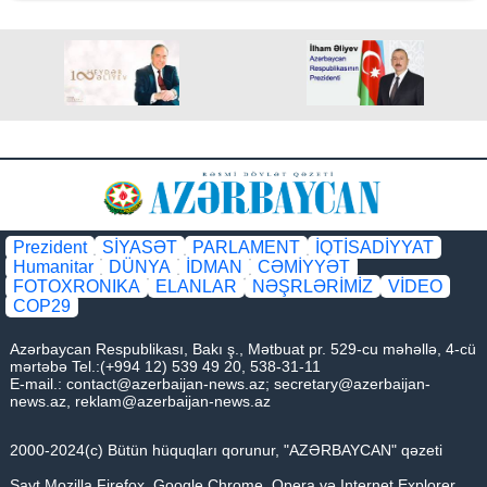
edilməsi haqqında
Prezident
SİYASƏT
PARLAMENT
İQTİSADİYYAT
Humanitar
DÜNYA
İDMAN
CƏMİYYƏT
FOTOXRONIKA
ELANLAR
NƏŞRLƏRİMİZ
VİDEO
COP29
Azərbaycan Respublikası, Bakı ş., Mətbuat pr. 529-cu məhəllə, 4-cü
mərtəbə Tel.:(+994 12) 539 49 20, 538-31-11
E-mail.:
contact@azerbaijan-news.az
;
secretary@azerbaijan-
news.az
,
reklam@azerbaijan-news.az
2000-2024(c) Bütün hüquqları qorunur, "AZƏRBAYCAN" qəzeti
Sayt Mozilla Firefox, Google Chrome, Opera və Internet Explorer