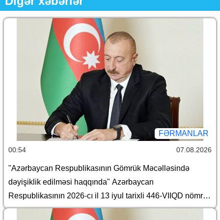
Digər xəbərlər
FƏRMANLAR
00:54
07.08.2026
"Azərbaycan Respublikasının Gömrük Məcəlləsində
dəyişiklik edilməsi haqqında" Azərbaycan
Respublikasının 2026-cı il 13 iyul tarixli 446-VIIQD nömrəli
Qanununun tətbiqi və bununla əlaqədar Azərbaycan