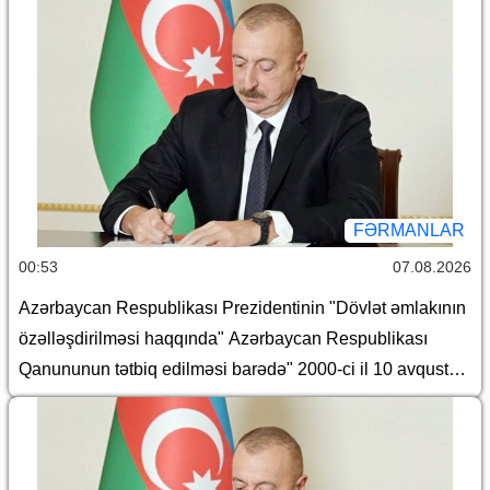
Respublikası Prezidentinin bəzi fərmanlarında və
Sərəncamında dəyişiklik edilməsi barədə
FƏRMANLAR
00:53
07.08.2026
Azərbaycan Respublikası Prezidentinin "Dövlət əmlakının
özəlləşdirilməsi haqqında" Azərbaycan Respublikası
Qanununun tətbiq edilməsi barədə" 2000-ci il 10 avqust
tarixli 382 nömrəli, "Azərbaycan Respublikasında Dövlət
əmlakının özəlləşdirilməsinin II Dövlət Proqramı"nın təsdiq
edilməsi barədə" 2000-ci il 10 avqust tarixli 383 nömrəli,