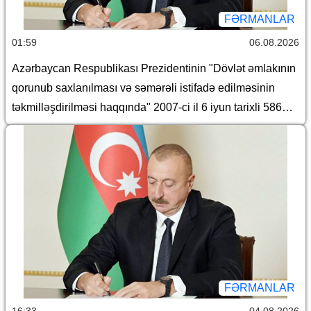
FƏRMANLAR
01:59
06.08.2026
Azərbaycan Respublikası Prezidentinin "Dövlət əmlakının
qorunub saxlanılması və səmərəli istifadə edilməsinin
təkmilləşdirilməsi haqqında" 2007-ci il 6 iyun tarixli 586
nömrəli və "Azərbaycan Respublikası İqtisadiyyat
Nazirliyinin fəaliyyətinin təmin edilməsi və "Azərbaycan
Respublikasının İqtisadiyyat Nazirliyi haqqında
Əsasnamə"nin təsdiqi və "Azərbaycan Respublikası
İqtisadiyyat Nazirliyinin fəaliyyətinin təmin edilməsi və
"Azərbaycan Respublikası İqtisadi İnkişaf Nazirliyinin
fəaliyyətinin təkmilləşdirilməsi ilə bağlı tədbirlər haqqında"
Azərbaycan Respublikası Prezidentinin 2006-cı il 28
dekabr tarixli 504 nömrəli Fərmanında dəyişikliklər
FƏRMANLAR
edilməsi barədə" 2014-cü il 20 fevral tarixli 111 nömrəli