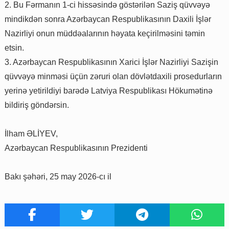
2. Bu Fərmanın 1-ci hissəsində göstərilən Saziş qüvvəyə
mindikdən sonra Azərbaycan Respublikasının Daxili İşlər
Nazirliyi onun müddəalarının həyata keçirilməsini təmin
etsin.
3. Azərbaycan Respublikasının Xarici İşlər Nazirliyi Sazişin
qüvvəyə minməsi üçün zəruri olan dövlətdaxili prosedurların
yerinə yetirildiyi barədə Latviya Respublikası Hökumətinə
bildiriş göndərsin.
İlham ƏLİYEV,
Azərbaycan Respublikasının Prezidenti
Bakı şəhəri, 25 may 2026-cı il