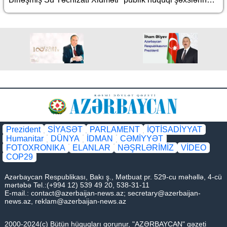
yenidən təşkili haqqında" Azərbaycan Respublikası
Prezidentinin 2026-cı il 20 fevral tarixli 600 nömrəli
Fərmanında dəyişiklik edilməsi barədə
Prezident
SİYASƏT
PARLAMENT
İQTİSADİYYAT
Humanitar
DÜNYA
İDMAN
CƏMİYYƏT
FOTOXRONIKA
ELANLAR
NƏŞRLƏRİMİZ
VİDEO
COP29
Azərbaycan Respublikası, Bakı ş., Mətbuat pr. 529-cu məhəllə, 4-cü
mərtəbə Tel.:(+994 12) 539 49 20, 538-31-11
E-mail.:
contact@azerbaijan-news.az
;
secretary@azerbaijan-
news.az
,
reklam@azerbaijan-news.az
2000-2024(c) Bütün hüquqları qorunur, "AZƏRBAYCAN" qəzeti