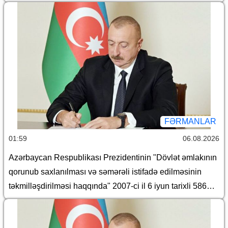
informasiyadan qorunması haqqında" Azərbaycan
Respublikasının qanunlarında dəyişiklik edilməsi barədə"
Azərbaycan Respublikasının 2026-cı il 30 iyun tarixli 431-
VIIQD nömrəli Qanununun tətbiqi və bununla əlaqədar
Azərbaycan Respublikası Prezidentinin bəzi
fərmanlarında dəyişiklik edilməsi haqqında
FƏRMANLAR
01:59
06.08.2026
Azərbaycan Respublikası Prezidentinin "Dövlət əmlakının
qorunub saxlanılması və səmərəli istifadə edilməsinin
təkmilləşdirilməsi haqqında" 2007-ci il 6 iyun tarixli 586
nömrəli və "Azərbaycan Respublikası İqtisadiyyat
Nazirliyinin fəaliyyətinin təmin edilməsi və "Azərbaycan