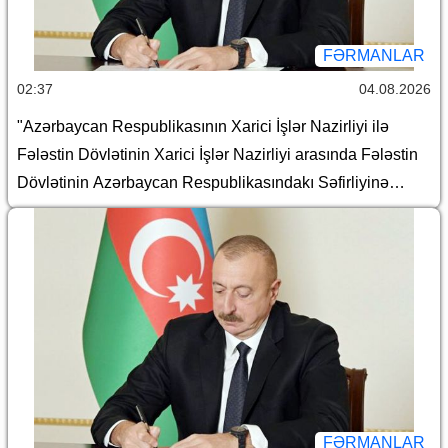
FƏRMANLAR
02:37
04.08.2026
"Azərbaycan Respublikasının Xarici İşlər Nazirliyi ilə
Fələstin Dövlətinin Xarici İşlər Nazirliyi arasında Fələstin
Dövlətinin Azərbaycan Respublikasındakı Səfirliyinə
maliyyə yardımının göstərilməsi barədə Protokol"un təsdiq
edilməsi haqqında
FƏRMANLAR