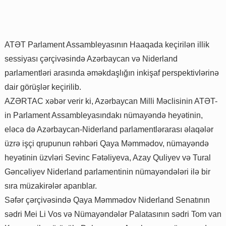
ATƏT Parlament Assambleyasının Haaqada keçirilən illik
sessiyası çərçivəsində Azərbaycan və Niderland
parlamentləri arasında əməkdaşlığın inkişaf perspektivlərinə
dair görüşlər keçirilib.
AZƏRTAC xəbər verir ki, Azərbaycan Milli Məclisinin ATƏT-
in Parlament Assambleyasındakı nümayəndə heyətinin,
eləcə də Azərbaycan-Niderland parlamentlərarası əlaqələr
üzrə işçi qrupunun rəhbəri Qaya Məmmədov, nümayəndə
heyətinin üzvləri Sevinc Fətəliyeva, Azay Quliyev və Tural
Gəncəliyev Niderland parlamentinin nümayəndələri ilə bir
sıra müzakirələr aparıblar.
Səfər çərçivəsində Qaya Məmmədov Niderland Senatının
sədri Mei Li Vos və Nümayəndələr Palatasının sədri Tom van