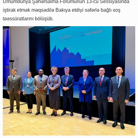
Ümumdünya Şəhərsalma Forumunun 13-cü Sessiyasında
iştirak etmək məqsədilə Bakıya etdiyi səfərlə bağlı xoş
təəssüratlarını bölüşüb.