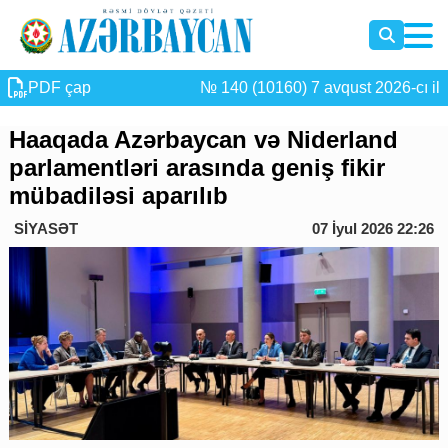
PDF çap
№ 140 (10160) 7 avqust 2026-cı il
Haaqada Azərbaycan və Niderland
parlamentləri arasında geniş fikir
mübadiləsi aparılıb
SİYASƏT
07 İyul 2026 22:26