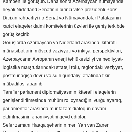
Kampen ilə görüşüb. Daha sonra Azərbaycan nümayəndə
heyəti Niderland Senatının birinci vitse-prezidenti Boris
Ditrixin rəhbərliyi ilə Senat və Nümayəndələr Palatasının
xarici əlaqələr daimi komitələrinin üzvləri ilə geniş tərkibdə
görüş keçirib.
Görüşlərdə Azərbaycan və Niderland arasında ikitərəfli
münasibətlərin mövcud vəziyyəti və inkişaf perspektivləri,
Azərbaycanın Avropanın enerji təhlükəsizliyi və nəqliyyat-
logistika marşrutlarındakı strateji rolu, regiondakı vəziyyət,
postmünaqişə dövrü və sülh gündəliyi ətrafında fikir
mübadiləsi aparılıb.
Tərəflər parlament diplomatiyasının ikitərəfli əlaqələrin
genişləndirilməsində mühüm rol oynadığını vurğulayaraq,
parlamentlər arasında müntəzəm dialoqun davam
etdirilməsinin əhəmiyyətini qeyd ediblər.
Səfər zamanı Haaqa şəhərinin meri Yan van Zanen