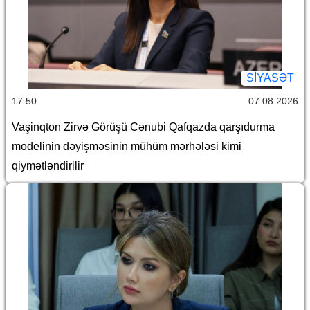
SİYASƏT
17:50
07.08.2026
Vaşinqton Zirvə Görüşü Cənubi Qafqazda qarşıdurma
modelinin dəyişməsinin mühüm mərhələsi kimi
qiymətləndirilir