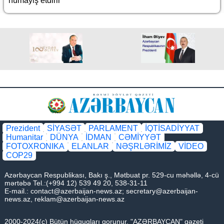
nümayiş etdirir
Prezident
SİYASƏT
PARLAMENT
İQTİSADİYYAT
Humanitar
DÜNYA
İDMAN
CƏMİYYƏT
FOTOXRONIKA
ELANLAR
NƏŞRLƏRİMİZ
VİDEO
COP29
Azərbaycan Respublikası, Bakı ş., Mətbuat pr. 529-cu məhəllə, 4-cü
mərtəbə Tel.:(+994 12) 539 49 20, 538-31-11
E-mail.:
contact@azerbaijan-news.az
;
secretary@azerbaijan-
news.az
,
reklam@azerbaijan-news.az
2000-2024(c) Bütün hüquqları qorunur, "AZƏRBAYCAN" qəzeti