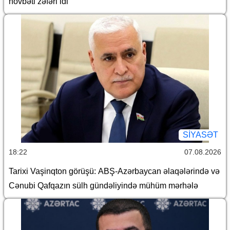
növbəti zəfəri idi
SİYASƏT
18:22
07.08.2026
Tarixi Vaşinqton görüşü: ABŞ-Azərbaycan əlaqələrində və
Cənubi Qafqazın sülh gündəliyində mühüm mərhələ