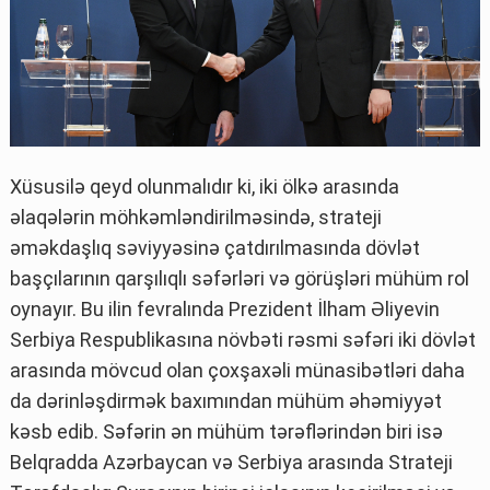
Xüsusilə qeyd olunmalıdır ki, iki ölkə arasında
əlaqələrin möhkəmləndirilməsində, strateji
əməkdaşlıq səviyyəsinə çatdırılmasında dövlət
başçılarının qarşılıqlı səfərləri və görüşləri mühüm rol
oynayır. Bu ilin fevralında Prezident İlham Əliyevin
Serbiya Respublikasına növbəti rəsmi səfəri iki dövlət
arasında mövcud olan çoxşaxəli münasibətləri daha
da dərinləşdirmək baxımından mühüm əhəmiyyət
kəsb edib. Səfərin ən mühüm tərəflərindən biri isə
Belqradda Azərbaycan və Serbiya arasında Strateji