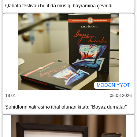
Qəbələ festivalı bu il də musiqi bayramına çevrildi
MƏDƏNIYYƏT
18:01
05.08.2026
Şəhidlərin xatirəsinə ithaf olunan kitab: “Bəyaz durnalar”