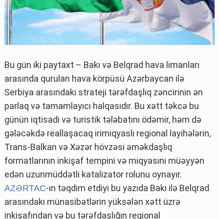
Bu gün iki paytaxt – Bakı və Belqrad hava limanları
arasında qurulan hava körpüsü Azərbaycan ilə
Serbiya arasındakı strateji tərəfdaşlıq zəncirinin ən
parlaq və tamamlayıcı halqasıdır. Bu xətt təkcə bu
günün iqtisadi və turistik tələbatını ödəmir, həm də
gələcəkdə reallaşacaq irimiqyaslı regional layihələrin,
Trans-Balkan və Xəzər hövzəsi əməkdaşlıq
formatlarının inkişaf tempini və miqyasını müəyyən
edən uzunmüddətli katalizator rolunu oynayır.
-ın təqdim etdiyi bu yazıda Bakı ilə Belqrad
AZƏRTAC
arasındakı münasibətlərin yüksələn xətt üzrə
inkişafından və bu tərəfdaşlığın regional