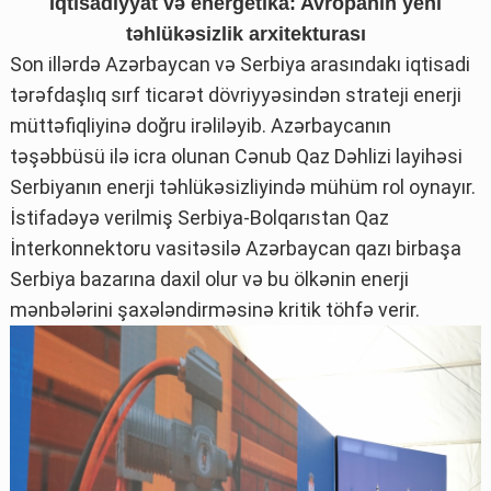
İqtisadiyyat və energetika: Avropanın
yeni
təhlükəsizlik arxitekturası
Son illərdə Azərbaycan və Serbiya arasındakı iqtisadi
tərəfdaşlıq sırf ticarət dövriyyəsindən strateji enerji
müttəfiqliyinə doğru irəliləyib. Azərbaycanın
təşəbbüsü ilə icra olunan Cənub Qaz Dəhlizi layihəsi
Serbiyanın enerji təhlükəsizliyində mühüm rol oynayır.
İstifadəyə verilmiş Serbiya-Bolqarıstan Qaz
İnterkonnektoru vasitəsilə Azərbaycan qazı birbaşa
Serbiya bazarına daxil olur və bu ölkənin enerji
mənbələrini şaxələndirməsinə kritik töhfə verir.