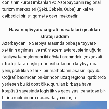
dənizinin kurort imkanları və Azərbaycanın regional
turizm mərkəzləri (Şəki, Qəbələ, Quba) unikal və
cəlbedici bir istiqamətə çevrilməkdədir.
Hava nəqliyyatı: coğrafi məsafələri qısaldan
strateji addım
Azərbaycan ilə Serbiya arasında birbaşa təyyarə
xəttinin açılması və müntəzəm aviareyslərin uğurla
fəaliyyətə başlaması iki dövlət arasındakı çoxşaxəli
strateji tərəfdaşlıq münasibətlərində keyfiyyətcə
yeni, praktiki və tarixi bir mərhələnin əsasını qoyub.
Coğrafi baxımdan bir-birindən uzaq regional qütblərdə
yerləşən bu iki dost ölkə, qurulan birbaşa hava
körpüsü sayəsində logistik və geosiyasi cəhətdən bir-
birinə maksimum dərəcədə yaxınlaşıb.