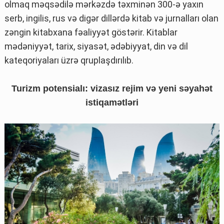
olmaq məqsədilə mərkəzdə təxminən 300-ə yaxın
serb, ingilis, rus və digər dillərdə kitab və jurnalları olan
zəngin kitabxana fəaliyyət göstərir. Kitablar
mədəniyyət, tarix, siyasət, ədəbiyyat, din və dil
kateqoriyaları üzrə qruplaşdırılıb.
Turizm potensialı: vizasız rejim və yeni səyahət
istiqamətləri