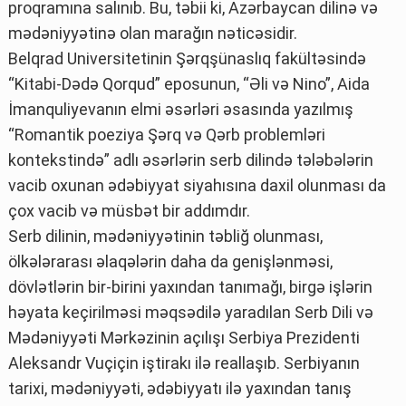
proqramına salınıb. Bu, təbii ki, Azərbaycan dilinə və
mədəniyyətinə olan marağın nəticəsidir.
Belqrad Universitetinin Şərqşünaslıq fakültəsində
“Kitabi-Dədə Qorqud” eposunun, “Əli və Nino”, Aida
İmanquliyevanın elmi əsərləri əsasında yazılmış
“Romantik poeziya Şərq və Qərb problemləri
kontekstində” adlı əsərlərin serb dilində tələbələrin
vacib oxunan ədəbiyyat siyahısına daxil olunması da
çox vacib və müsbət bir addımdır.
Serb dilinin, mədəniyyətinin təbliğ olunması,
ölkələrarası əlaqələrin daha da genişlənməsi,
dövlətlərin bir-birini yaxından tanımağı, birgə işlərin
həyata keçirilməsi məqsədilə yaradılan Serb Dili və
Mədəniyyəti Mərkəzinin açılışı Serbiya Prezidenti
Aleksandr Vuçiçin iştirakı ilə reallaşıb. Serbiyanın
tarixi, mədəniyyəti, ədəbiyyatı ilə yaxından tanış