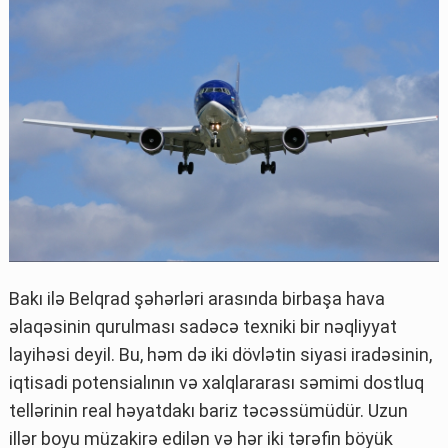
Bakı ilə Belqrad şəhərləri arasında birbaşa hava
əlaqəsinin qurulması sadəcə texniki bir nəqliyyat
layihəsi deyil. Bu, həm də iki dövlətin siyasi iradəsinin,
iqtisadi potensialının və xalqlararası səmimi dostluq
tellərinin real həyatdakı bariz təcəssümüdür. Uzun
illər boyu müzakirə edilən və hər iki tərəfin böyük