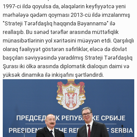
1997-ci ildə qoyulsa da, əlaqələrin keyfiyyətcə yeni
mərhələyə qədəm qoyması 2013-cü ildə imzalanmış
"Strateji Tərəfdaşlıq haqqında Bəyannamə" ilə
reallaşıb. Bu sənəd tərəflər arasında müttəfiqlik
münasibətlərinin yol xəritəsini müəyyən etdi. Qarşılıqlı
olaraq fəaliyyət göstərən səfirliklər, eləcə də dövlət
başçıları səviyyəsində yaradılmış Strateji Tərəfdaşlıq
Şurası iki ölkə arasında diplomatik dialoqun daimi və
yüksək dinamika ilə inkişafını şərtləndirdi.