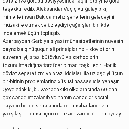
dəfə Zirvə görüşü səviyyəsində təşkil etdiyinə görə
təşəkkür edib. Aleksandar Vuçiç vurğulayıb ki,
minlərlə insan Bakıda məhz şəhərlərin gələcəyini
müzakirə etmək və üzləşdiyi çağırışları birlikdə
incələmək üçün toplaşıb.
Azərbaycan-Serbiya siyasi münasibətlərinin nüvəsini
beynəlxalq hüququn ali prinsiplərinə – dövlətlərin
suverenliyi, ərazi bütövlüyü və sərhədlərin
toxunulmazlığına tərəfdar olmaq təşkil edir. Hər iki
dövlət separatizm və ərazi iddiaları ilə üzləşdiyi üçün
bir-birinin problemlərinə xüsusi həssaslıqla yanaşır.
Qeyd edək ki, bu vaxtadək iki ölkə arasında 60-dan
çox sənəd imzalanıb və həmin sənədlər sosial
həyatın bütün sahələrində münasibətlərimizin
yaxşılaşdırılması üçün möhkəm zəmin rolunu oynayır.