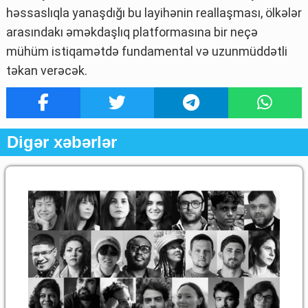
həssaslıqla yanaşdığı bu layihənin reallaşması, ölkələr
arasındakı əməkdaşlıq platformasına bir neçə
mühüm istiqamətdə fundamental və uzunmüddətli
təkan verəcək.
Digər xəbərlər