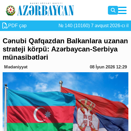
PDF çap
№ 140 (10160) 7 avqust 2026-cı il
Cənubi Qafqazdan Balkanlara uzanan
strateji körpü: Azərbaycan-Serbiya
münasibətləri
Mədəniyyət
08 İyun 2026 12:29