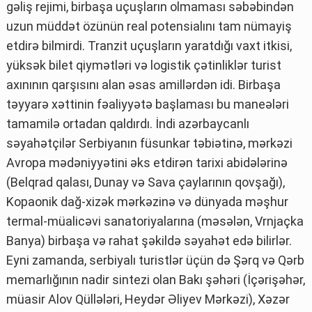
gəliş rejimi, birbaşa uçuşların olmaması səbəbindən
uzun müddət özünün real potensialını tam nümayiş
etdirə bilmirdi. Tranzit uçuşların yaratdığı vaxt itkisi,
yüksək bilet qiymətləri və logistik çətinliklər turist
axınının qarşısını alan əsas amillərdən idi. Birbaşa
təyyarə xəttinin fəaliyyətə başlaması bu maneələri
tamamilə ortadan qaldırdı. İndi azərbaycanlı
səyahətçilər Serbiyanın füsunkar təbiətinə, mərkəzi
Avropa mədəniyyətini əks etdirən tarixi abidələrinə
(Belqrad qalası, Dunay və Sava çaylarının qovşağı),
Kopaonik dağ-xizək mərkəzinə və dünyada məşhur
termal-müalicəvi sanatoriyalarına (məsələn, Vrnjaçka
Banya) birbaşa və rahat şəkildə səyahət edə bilirlər.
Eyni zamanda, serbiyalı turistlər üçün də Şərq və Qərb
memarlığının nadir sintezi olan Bakı şəhəri (İçərişəhər,
müasir Alov Qüllələri, Heydər Əliyev Mərkəzi), Xəzər