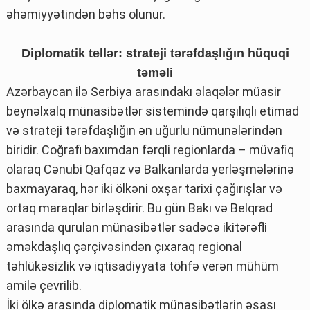
əhəmiyyətindən bəhs olunur.
Diplomatik tellər: strateji tərəfdaşlığın hüquqi
təməli
Azərbaycan ilə Serbiya arasındakı əlaqələr müasir
beynəlxalq münasibətlər sistemində qarşılıqlı etimad
və strateji tərəfdaşlığın ən uğurlu nümunələrindən
biridir. Coğrafi baxımdan fərqli regionlarda – müvafiq
olaraq Cənubi Qafqaz və Balkanlarda yerləşmələrinə
baxmayaraq, hər iki ölkəni oxşar tarixi çağırışlar və
ortaq maraqlar birləşdirir. Bu gün Bakı və Belqrad
arasında qurulan münasibətlər sadəcə ikitərəfli
əməkdaşlıq çərçivəsindən çıxaraq regional
təhlükəsizlik və iqtisadiyyata töhfə verən mühüm
amilə çevrilib.
İki ölkə arasında diplomatik münasibətlərin əsası