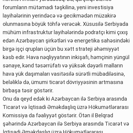
forumların mütəmadi təşkilinə, yeni investisiya
layihələrinin yerindəcə və gecikmədən müzakirə
olunmasına böyük töhfə verəcək. Xüsusilə Serbiyada
mühüm infrastruktur layihələrində podratçı kimi çıxış
edən Azərbaycan şirkətləri və energetika sahəsindəki
birgə işçi qrupları üçün bu xətt strateji əhəmiyyət
kəsb edir. Hava nəqliyyatının inkişafı, həmçinin yüngül
sənaye, kənd təsərrüfatı və yüksək dəyərli malların
hava yük daşımaları vasitəsilə sürətli mübadiləsinə,
beləliklə də, ümumi ticarət dövriyyəsinin artmasına
birbaşa təsir göstərir.
Onu da qeyd edək ki Azərbaycan ilə Serbiya arasında
Ticarət və İqtisadi Əməkdaşlıq üzrə Hökumətlərarası
Komissiya da fəaliyyət göstərir. Ötən il Belqrad
şəhərində Azərbaycan ilə Serbiya arasında Ticarət və
İqtisadi Əməkdaşlıq üzrə Hökumətlərarası