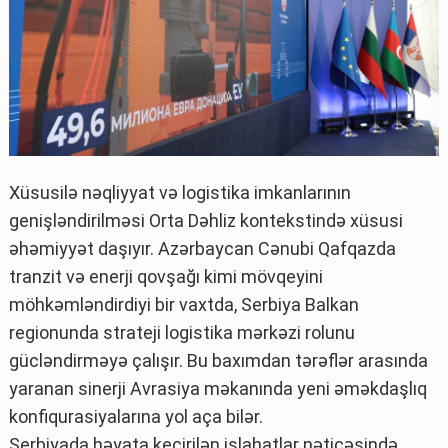
Xüsusilə nəqliyyat və logistika imkanlarının
genişləndirilməsi Orta Dəhliz kontekstində xüsusi
əhəmiyyət daşıyır. Azərbaycan Cənubi Qafqazda
tranzit və enerji qovşağı kimi mövqeyini
möhkəmləndirdiyi bir vaxtda, Serbiya Balkan
regionunda strateji logistika mərkəzi rolunu
gücləndirməyə çalışır. Bu baxımdan tərəflər arasında
yaranan sinerji Avrasiya məkanında yeni əməkdaşlıq
konfiqurasiyalarına yol aça bilər.
Serbiyada həyata keçirilən islahatlar nəticəsində