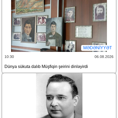
MƏDƏNIYYƏT
10:30
06.08.2026
Dünya sükuta dalıb Müşfiqin şeirini dinləyirdi