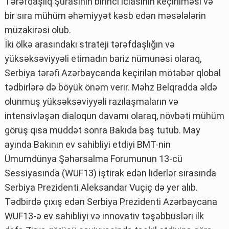
Tərəfdaşlıq Şurasının birinci iclasının keçirilməsi və
bir sıra mühüm əhəmiyyət kəsb edən məsələlərin
müzakirəsi olub.
İki ölkə arasındakı strateji tərəfdaşlığın və
yüksəksəviyyəli etimadın bariz nümunəsi olaraq,
Serbiya tərəfi Azərbaycanda keçirilən mötəbər qlobal
tədbirlərə də böyük önəm verir. Məhz Belqradda əldə
olunmuş yüksəksəviyyəli razılaşmaların və
intensivləşən dialoqun davamı olaraq, növbəti mühüm
görüş qısa müddət sonra Bakıda baş tutub. May
ayında Bakının ev sahibliyi etdiyi BMT-nin
Ümumdünya Şəhərsalma Forumunun 13-cü
Sessiyasında (WUF13) iştirak edən liderlər sırasında
Serbiya Prezidenti Aleksandar Vuçiç də yer alıb.
Tədbirdə çıxış edən Serbiya Prezidenti Azərbaycana
WUF13-ə ev sahibliyi və innovativ təşəbbüsləri ilk