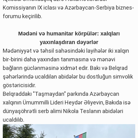
Komissiyanın IX iclası və Azərbaycan-Serbiya biznes-
forumu keçirilib.
Mədəni və humanitar körpülər: xalqları
yaxınlaşdıran dəyərlər
Mədəniyyət və təhsil sahəsindəki layihələr iki xalqın
bir-birini daha yaxından tanımasına və mənəvi
bağların güclənməsinə xidmət edir. Bakı və Belqrad
şəhərlərində ucaldılan abidələr bu dostluğun simvolik
göstəricisidir.
Belqraddakı "Taşmaydan" parkında Azərbaycan
xalqının Ümummilli Lideri Heydər Əliyevin, Bakıda isə
dünyaşöhrətli serb alimi Nikola Teslanın abidələri
ucaldılıb.