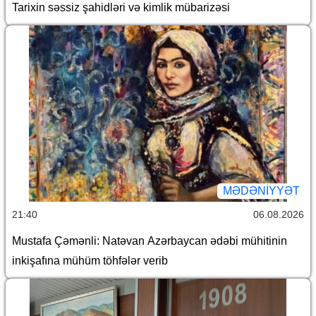
Tarixin səssiz şahidləri və kimlik mübarizəsi
MƏDƏNIYYƏT
21:40
06.08.2026
Mustafa Çəmənli: Natəvan Azərbaycan ədəbi mühitinin
inkişafına mühüm töhfələr verib