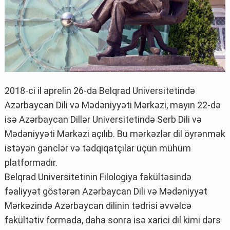
2018-ci il aprelin 26-da Belqrad Universitetində
Azərbaycan Dili və Mədəniyyəti Mərkəzi, mayın 22-də
isə Azərbaycan Dillər Universitetində Serb Dili və
Mədəniyyəti Mərkəzi açılıb. Bu mərkəzlər dil öyrənmək
istəyən gənclər və tədqiqatçılar üçün mühüm
platformadır.
Belqrad Universitetinin Filologiya fakültəsində
fəaliyyət göstərən Azərbaycan Dili və Mədəniyyət
Mərkəzində Azərbaycan dilinin tədrisi əvvəlcə
fakültətiv formada, daha sonra isə xarici dil kimi dərs