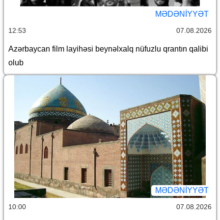
MƏDƏNIYYƏT
12:53
07.08.2026
Azərbaycan film layihəsi beynəlxalq nüfuzlu qrantın qalibi
olub
MƏDƏNIYYƏT
10:00
07.08.2026