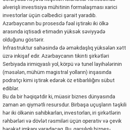
əlverişli investisiya mühitinin formalaşması xarici
investorlar üçün cəlbedici şərait yaradıb.
Azərbaycanın bu prosesdə fəal iştirakı iki ölkə
arasında iqtisadi etimadın yüksək səviyyədə
olduğunu göstərir.
İnfrastruktur sahəsində də əməkdaşlıq yüksələn xətt
üzrə inkişaf edir. Azərbaycanın tikinti şirkətləri
Serbiyada irimiqyaslı yol, körpü və tunel layihələrinin
(məsələn, mühüm magistral yolların) inşasında
podratçı kimi iştirak edərək öz etibarlılığını sübut
ediblər.
Bu da bir həqiqətdir ki, müasir biznes dünyasında
zaman ən qiymətli resursdur. Birbaşa uçuşların təşkili
hər iki ölkənin sahibkarları, investorları, iri şirkətlərin
rəhbərləri və dövlət rəsmiləri üçün operativ və çevik
hərəkət imkanı yaradacaq. Bu, qarşılıqlı biznes-