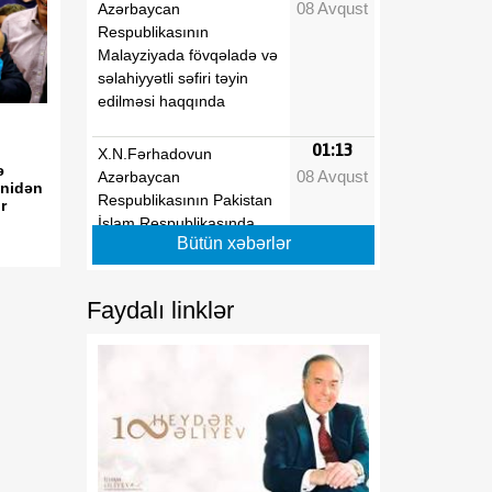
08 Avqust
Azərbaycan
Respublikasının
Malayziyada fövqəladə və
səlahiyyətli səfiri təyin
edilməsi haqqında
01:13
X.N.Fərhadovun
ə
08 Avqust
Azərbaycan
enidən
Respublikasının Pakistan
r
İslam Respublikasında
Bütün xəbərlər
fövqəladə və səlahiyyətli
səfiri vəzifəsindən geri
çağırılması haqqında
Faydalı linklər
01:13
"Dövlət qulluğu haqqında"
08 Avqust
və "Media haqqında"
Azərbaycan
Respublikasının
qanunlarında dəyişiklik
edilməsi barədə