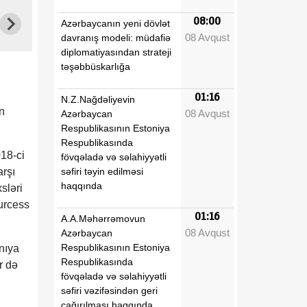
08:00
Azərbaycanın yeni dövlət
08 Avqust
davranış modeli: müdafiə
diplomatiyasından strateji
təşəbbüskarlığa
01:16
N.Z.Nağdəliyevin
n
08 Avqust
Azərbaycan
Respublikasının Estoniya
Respublikasında
018-ci
fövqəladə və səlahiyyətli
səfiri təyin edilməsi
arşı
haqqında
sləri
urcess
01:16
A.A.Məhərrəmovun
08 Avqust
Azərbaycan
Respublikasının Estoniya
nıya
Respublikasında
r də
fövqəladə və səlahiyyətli
səfiri vəzifəsindən geri
çağırılması haqqında