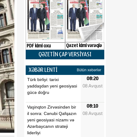
Qəzet kimi vərəqlə
PDF kimi oxu
QƏZETİN ÇAP VERSİYASI
XƏBƏR LENTİ
Bütün xəbərlər
08:20
Türk birliyi: tarixi
08 Avqust
yaddaşdan yeni geosiyasi
gücə doğru
08:10
Vaşinqton Zirvəsindən bir
08 Avqust
il sonra: Cənubi Qafqazın
yeni geosiyasi nizamı və
Azərbaycanın strateji
liderliyi