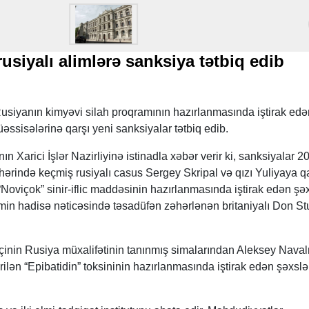
usiyalı alimlərə sanksiya tətbiq edib
usiyanın kimyəvi silah proqramının hazırlanmasında iştirak edə
əssisələrinə qarşı yeni sanksiyalar tətbiq edib.
Xarici İşlər Nazirliyinə istinadla xəbər verir ki, sanksiyalar 2
əhərində keçmiş rusiyalı casus Sergey Skripal və qızı Yuliyaya q
Noviçok” sinir-iflic maddəsinin hazırlanmasında iştirak edən şəx
min hadisə nəticəsində təsadüfən zəhərlənən britaniyalı Don St
inin Rusiya müxalifətinin tanınmış simalarından Aleksey Naval
irilən “Epibatidin” toksininin hazırlanmasında iştirak edən şəxslə