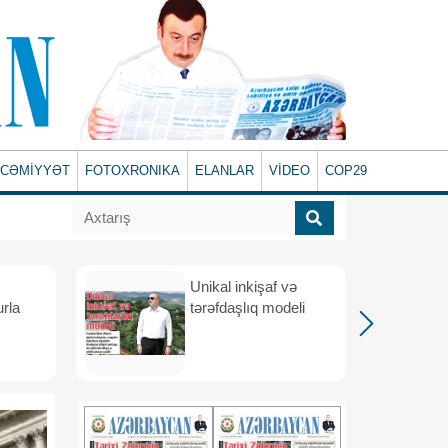
CƏMİYYƏT
FOTOXRONIKA
ELANLAR
VİDEO
COP29
Unikal inkişaf və
urla
tərəfdaşlıq modeli