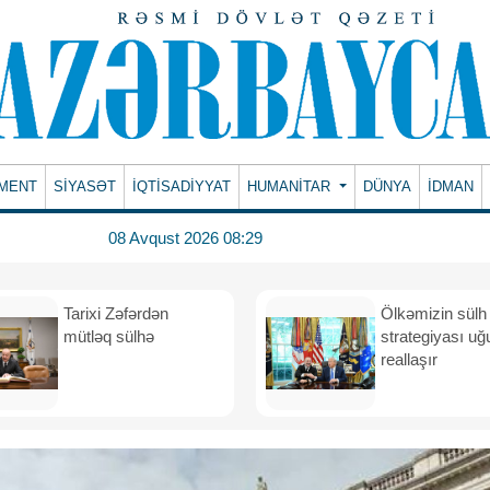
MENT
SİYASƏT
İQTİSADİYYAT
HUMANITAR
DÜNYA
İDMAN
08 Avqust 2026 08:29
Tarixi Zəfərdən
Ölkəmizin sülh
mütləq sülhə
strategiyası uğ
reallaşır