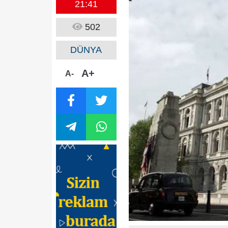
21:41
502
DÜNYA
A+
A-