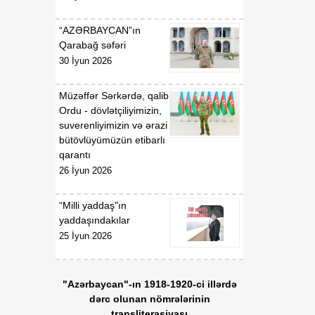
18:53
Tatyana Poloskova:
07 Avqust
Azərbaycanın xarici
“AZƏRBAYCAN”ın
siyasətinin əsasında milli
Qarabağ səfəri
maraqların qorunması
30 İyun 2026
dayanır
Müzəffər Sərkərdə, qalib
18:23
Vaşinqton razılaşması
Ordu - dövlətçiliyimizin,
07 Avqust
Azərbaycan
suverenliyimizin və ərazi
diplomatiyasının növbəti
bütövlüyümüzün etibarlı
zəfəri idi
qarantı
26 İyun 2026
18:22
Tarixi Vaşinqton görüşü:
07 Avqust
ABŞ-Azərbaycan
“Milli yaddaş"ın
əlaqələrində və Cənubi
yaddaşındakılar
Qafqazın sülh
25 İyun 2026
gündəliyində mühüm
mərhələ
"Azərbaycan"-ın 1918-1920-ci illərdə
18:20
Xarici ölkələrin informasiya
dərc olunan nömrələrinin
07 Avqust
şəbəkələrinə hücumlar
transliterasiyası