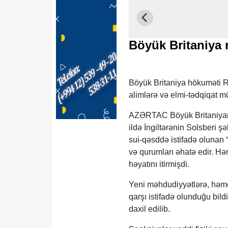
Böyük Britaniya r
Böyük Britaniya hökuməti R
alimlərə və elmi-tədqiqat mü
AZƏRTAC Böyük Britaniyanın 
ildə İngiltərənin Solsberi ş
sui-qəsddə istifadə olunan “
və qurumları əhatə edir. Hə
həyatını itirmişdi.
Yeni məhdudiyyətlərə, həmç
qarşı istifadə olunduğu bild
daxil edilib.