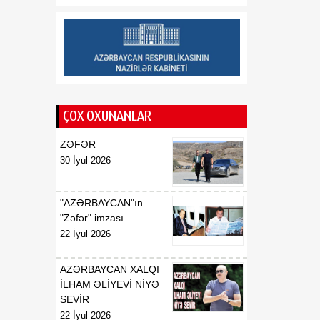
haqqında
01:06
Azərbaycan Beynəlxalq
08 Avqust
İnvestisiya Forumunun
Təşkilat Komitəsinin
yaradılması haqqında
ÇOX OXUNANLAR
01:04
"Azərbaycan
08 Avqust
Respublikasının Elm və
ZƏFƏR
Təhsil Nazirliyi ilə
30 İyul 2026
Tacikistan Respublikasının
Təhsil və Elm Nazirliyi
arasında illik təhsil
"AZƏRBAYCAN"ın
kvotalarının qarşılıqlı
"Zəfər" imzası
ayrılması haqqında
22 İyul 2026
Saziş"in təsdiq edilməsi
barədə
AZƏRBAYCAN XALQI
İLHAM ƏLİYEVİ NİYƏ
00:57
BİLDİRİŞ
SEVİR
08 Avqust
22 İyul 2026