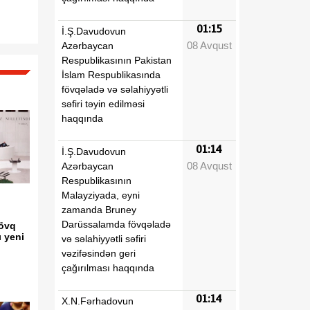
01:15
İ.Ş.Davudovun
08 Avqust
Azərbaycan
Respublikasının Pakistan
İslam Respublikasında
fövqəladə və səlahiyyətli
səfiri təyin edilməsi
haqqında
01:14
İ.Ş.Davudovun
08 Avqust
Azərbaycan
Respublikasının
Malayziyada, eyni
zamanda Bruney
Darüssalamda fövqəladə
sövq
ı yeni
və səlahiyyətli səfiri
vəzifəsindən geri
çağırılması haqqında
01:14
X.N.Fərhadovun