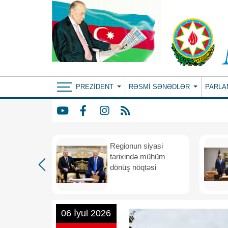
PREZIDENT
RƏSMI SƏNƏDLƏR
PARLA
etimada
Regionun siyasi
rateji
tarixində mühüm
dönüş nöqtəsi
06 İyul 2026