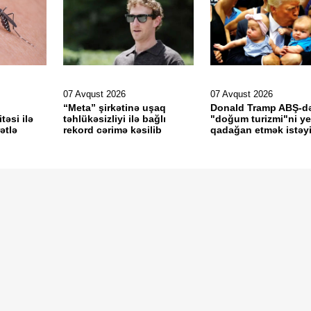
07 Avqust 2026
07 Avqust 2026
“Meta” şirkətinə uşaq
Donald Tramp ABŞ-d
təsi ilə
təhlükəsizliyi ilə bağlı
"doğum turizmi"ni y
ətlə
rekord cərimə kəsilib
qadağan etmək istəyi