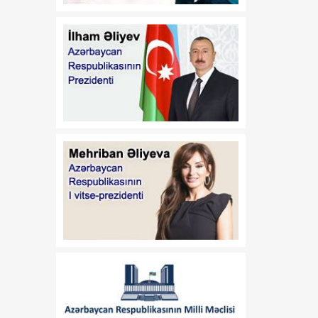
01:11
"Media Reyestrinin
08 Avqust
aparılması Qaydaları"nın
təsdiq edilməsi haqqında"
Azərbaycan Respublikası
Prezidentinin 2022-ci il 26
sentyabr tarixli 1846
nömrəli Fərmanında
dəyişiklik edilməsi barədə
01:09
"Dövlət qulluğu
08 Avqust
haqqında"və "Media
haqqında" Azərbaycan
Respublikasının
qanunlarında dəyişiklik
edilməsi barədə"
Azərbaycan
Respublikasının 2026-cı il
14 iyul tarixli 449-VIIQD
nömrəli Qanununun tətbiqi
və bununla əlaqədar bəzi
məsələlərin tənzimlənməsi