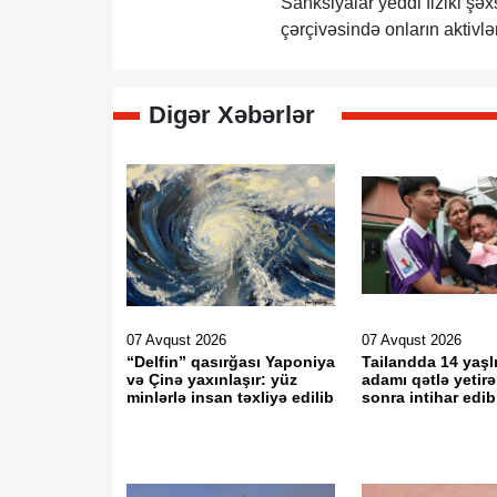
Sanksiyalar yeddi fiziki şəx
çərçivəsində onların aktivl
Digər Xəbərlər
07 Avqust 2026
07 Avqust 2026
“Delfin” qasırğası Yaponiya
Tailandda 14 yaşlı
və Çinə yaxınlaşır: yüz
adamı qətlə yetir
minlərlə insan təxliyə edilib
sonra intihar edib