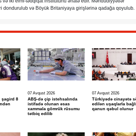
s və iki elmi-tədqiqat institutunu əhatə edir. Məhdudiyyətlər
əri dondurulub və Böyük Britaniyaya girişlərinə qadağa qoyulub.
07 Avqust 2026
07 Avqust 2026
 şagird 8
ABŞ-də çip istehsalında
Türkiyədə cinayətə 
əndən
istifadə olunan əsas
edilən uşaqlarla bağl
xammala gömrük rüsumu
qanun qəbul olunur
tətbiq edilib