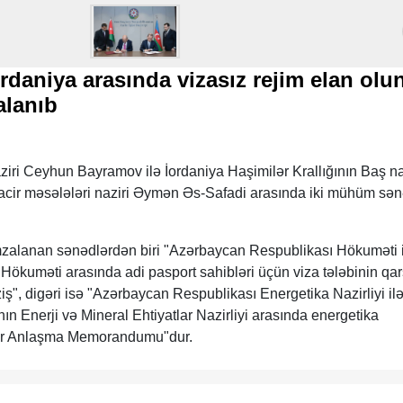
rdaniya arasında vizasız rejim elan olu
alanıb
aziri Ceyhun Bayramov ilə İordaniya Haşimilər Krallığının Baş na
ühacir məsələləri naziri Əymən Əs-Safadi arasında iki mühüm sə
zalanan sənədlərdən biri "Azərbaycan Respublikası Hökuməti i
 Hökuməti arasında adi pasport sahibləri üçün viza tələbinin qarş
ş", digəri isə "Azərbaycan Respublikası Energetika Nazirliyi il
nın Enerji və Mineral Ehtiyatlar Nazirliyi arasında energetika
ir Anlaşma Memorandumu"dur.