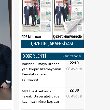
Qəzet kimi vərəqlə
PDF kimi oxu
QƏZETİN ÇAP VERSİYASI
XƏBƏR LENTİ
Bütün xəbərlər
22:10
Bakıdan Limaya uzanan
08 Avqust
yeni körpü: Azərbaycanın
Perudakı strateji
sərmayəsi
22:00
MDU və Azərbaycan
08 Avqust
Texniki Universiteti birgə
kadr hazırlığına başlayır