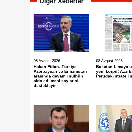
Digər Xəbərlər
08 Avqust 2026
08 Avqust 2026
Hakan Fidan: Türkiyə
Bakıdan Limaya 
Azərbaycan və Ermənistan
yeni körpü: Azər
arasında davamlı sülhün
Perudakı strateji
əldə edilməsi səylərini
dəstəkləyir