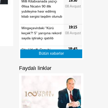
19:30
Milli Kitabxanada yazıçı
08 Avqust
Əlisa Nicatın 90 illik
yubileyinə həsr edilmiş
kitab sərgisi təqdim olunub
19:15
Mingəçevirdəki “Kürü
08 Avqust
keçək?! 5” yarışına rekord
sayda iştirakçı qatılıb
18:45
Stiv Uitkoff: Cənubi
Bütün xəbərlər
08 Avqust
Qafqaz ölkələrinin
gələcəyi parlaqdır
Faydalı linklər
18:30
Azərbaycanın strateji
08 Avqust
baxışı Cənubi Qafqazın
yeni inkişaf mərhələsini
formalaşdırır
18:15
Göz sağlamlığını qorumaq
08 Avqust
üçün hər fəslə uyğun