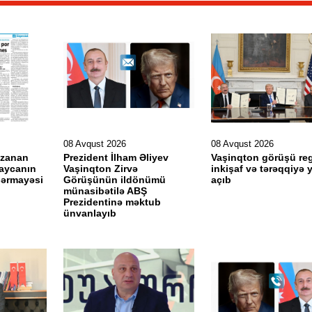
08 Avqust 2026
08 Avqust 2026
uzanan
Prezident İlham Əliyev
Vaşinqton görüşü re
baycanın
Vaşinqton Zirvə
inkişaf və tərəqqiyə 
 sərmayəsi
Görüşünün ildönümü
açıb
münasibətilə ABŞ
Prezidentinə məktub
ünvanlayıb