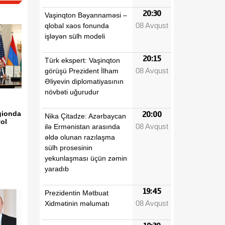
20:30
Vaşinqton Bəyannaməsi –
08 Avqust
qlobal xaos fonunda
işləyən sülh modeli
20:15
Türk ekspert: Vaşinqton
08 Avqust
görüşü Prezident İlham
Əliyevin diplomatiyasının
növbəti uğurudur
gionda
20:00
Nika Çitadze: Azərbaycan
yol
08 Avqust
ilə Ermənistan arasında
əldə olunan razılaşma
sülh prosesinin
yekunlaşması üçün zəmin
yaradıb
19:45
Prezidentin Mətbuat
08 Avqust
Xidmətinin məlumatı