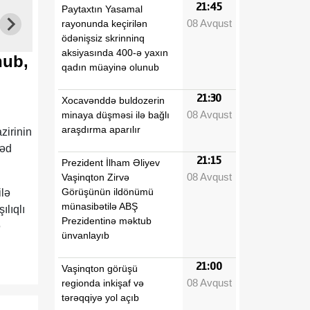
21:45
Paytaxtın Yasamal
08 Avqust
rayonunda keçirilən
ödənişsiz skrinninq
aksiyasında 400-ə yaxın
nub,
qadın müayinə olunub
21:30
Xocavənddə buldozerin
08 Avqust
minaya düşməsi ilə bağlı
araşdırma aparılır
zirinin
nəd
21:15
Prezident İlham Əliyev
08 Avqust
Vaşinqton Zirvə
Görüşünün ildönümü
lə
münasibətilə ABŞ
ılıqlı
Prezidentinə məktub
ə
ünvanlayıb
21:00
Vaşinqton görüşü
08 Avqust
regionda inkişaf və
tərəqqiyə yol açıb