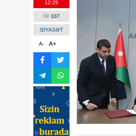
12:25
337
SİYASƏT
A+
A-