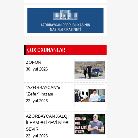
08 Avqust
taxıl sahəsindən 39 min
tondan çox məhsul
götürülüb
17:20
Aİ “Meta” və “TikTok”u
08 Avqust
dezinformasiyaya qarşı
daha qətiyyətli tədbirlər
ÇOX OXUNANLAR
görməyə çağırıb
ZƏFƏR
17:15
Azərbaycan–ABŞ
30 İyul 2026
08 Avqust
əməkdaşlığının yeni
mərhələsi - Strateji
Tərəfdaşlıq Xartiyası
"AZƏRBAYCAN"ın
"Zəfər" imzası
22 İyul 2026
AZƏRBAYCAN XALQI
İLHAM ƏLİYEVİ NİYƏ
SEVİR
22 İyul 2026