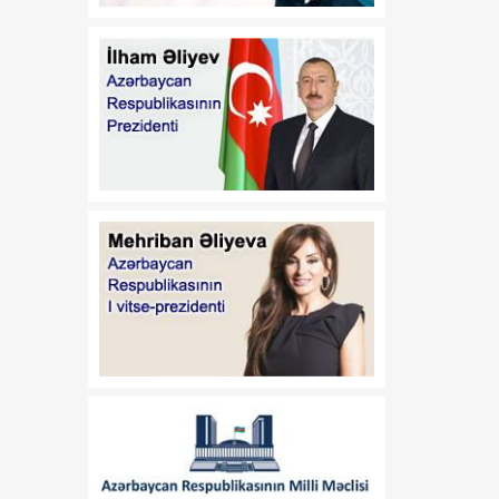
qidalanmaya və sağlam
həyat tərzinə diqqət
yetirmək lazımdır
18:00
Luvr İslam incəsənətinə
08 Avqust
həsr olunmuş müvəqqəti
sərgi ilə diqqət
mərkəzindədir
17:45
Siyasi şərhçi:
08 Avqust
Azərbaycanla Ermənistan
iqtisadi, siyasi və
humanitar müstəvidə
əməli addımlar atır
17:30
Vaşinqton
08 Avqust
razılaşmalarından bir il
sonra: Cənubi Qafqazda
sülh gündəliyi ŞƏRH
17:25
Qazaxda 11,7 min hektar