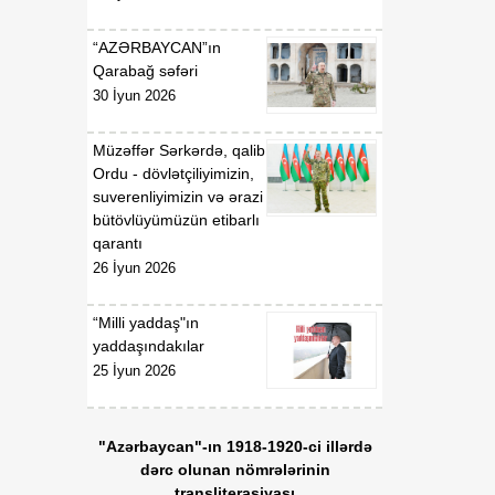
“AZƏRBAYCAN”ın
Qarabağ səfəri
30 İyun 2026
Müzəffər Sərkərdə, qalib
Ordu - dövlətçiliyimizin,
suverenliyimizin və ərazi
bütövlüyümüzün etibarlı
qarantı
26 İyun 2026
“Milli yaddaş"ın
yaddaşındakılar
25 İyun 2026
"Azərbaycan"-ın 1918-1920-ci illərdə
dərc olunan nömrələrinin
transliterasiyası