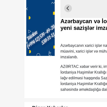
Azərbaycan və İo
yeni sazişlər imz
Azərbaycanın xarici işlər n
müavini, xarici işlər və m
imzalanıb.
AZƏRTAC xəbər verir ki, im
İordaniya Haşimilər Krallığı
ləğv edilməsi haqqında Sazi
İordaniya Haşimilər Krallığı
sahəsində əməkdaşlığa da