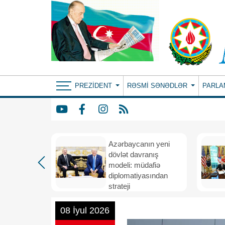
PREZIDENT
RƏSMI SƏNƏDLƏR
PARLA
Azərbaycanın yeni
bir il
dövlət davranış
ubi
modeli: müdafiə
eni
diplomatiyasından
nizamı və
strateji
n strateji
təşəbbüskarlığa
08 İyul 2026