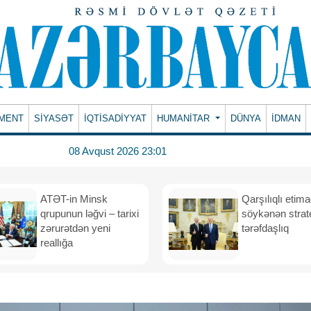
MENT
SİYASƏT
İQTİSADİYYAT
HUMANITAR
DÜNYA
İDMAN
08 Avqust 2026 23:01
ATƏT-in Minsk
Qarşılıqlı etim
qrupunun ləğvi – tarixi
söykənən strate
zərurətdən yeni
tərəfdaşlıq
reallığa