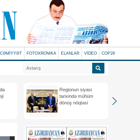
CƏMİYYƏT
FOTOXRONIKA
ELANLAR
VİDEO
COP29
ada
Regionun siyasi
ji
tarixində mühüm
dönüş nöqtəsi