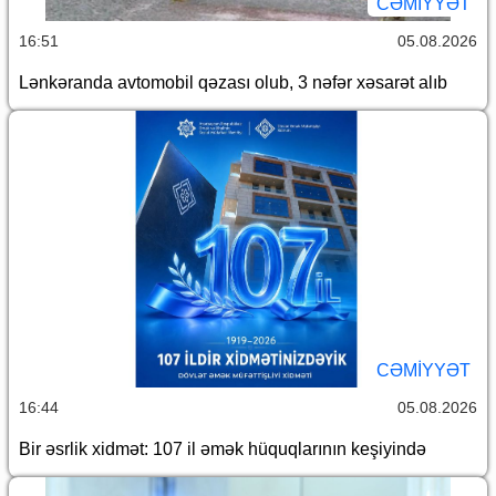
CƏMİYYƏT
16:51
05.08.2026
Lənkəranda avtomobil qəzası olub, 3 nəfər xəsarət alıb
CƏMİYYƏT
16:44
05.08.2026
Bir əsrlik xidmət: 107 il əmək hüquqlarının keşiyində