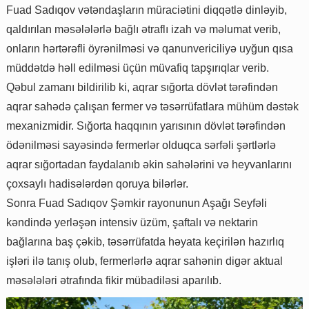
Fuad Sadıqov vətəndaşların müraciətini diqqətlə dinləyib,
qaldırılan məsələlərlə bağlı ətraflı izah və məlumat verib,
onların hərtərəfli öyrənilməsi və qanunvericiliyə uyğun qısa
müddətdə həll edilməsi üçün müvafiq tapşırıqlar verib.
Qəbul zamanı bildirilib ki, aqrar sığorta dövlət tərəfindən
aqrar sahədə çalışan fermer və təsərrüfatlara mühüm dəstək
mexanizmidir. Sığorta haqqının yarısının dövlət tərəfindən
ödənilməsi sayəsində fermerlər olduqca sərfəli şərtlərlə
aqrar sığortadan faydalanıb əkin sahələrini və heyvanlarını
çoxsaylı hadisələrdən qoruya bilərlər.
Sonra Fuad Sadıqov Şəmkir rayonunun Aşağı Seyfəli
kəndində yerləşən intensiv üzüm, şaftalı və nektarin
bağlarına baş çəkib, təsərrüfatda həyata keçirilən hazırlıq
işləri ilə tanış olub, fermerlərlə aqrar sahənin digər aktual
məsələləri ətrafında fikir mübadiləsi aparılıb.