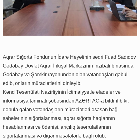
Aqrar Sığorta Fondunun İdarə Heyətinin sədri Fuad Sadıqov
Gədəbəy Dövlət Aqrar İnkişaf Mərkəzinin inzibati binasında
Gədəbəy və Şəmkir rayonundan olan vətəndaşları qəbul
edib, onların müraciətlərini dinləyib.
Kənd Təsərrüfatı Nazirliyinin İctimaiyyətlə əlaqələr və
informasiya təminatı şöbəsindən AZƏRTAC-a bildirilib ki,
qəbula gələn vətəndaşların müraciətləri əsasən bağ
sahələrinin sığortalanması, aqrar sığorta haqlarının
hesablanması və ödənişi, arıçılıq təsərrüfatlarının
sığortalanması və digər məsələlərlə bağlı olub.