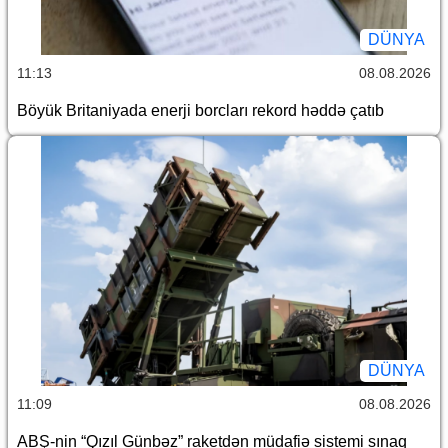
DÜNYA
11:13
08.08.2026
Böyük Britaniyada enerji borcları rekord həddə çatıb
DÜNYA
11:09
08.08.2026
ABŞ-nin “Qızıl Günbəz” raketdən müdafiə sistemi sınaq