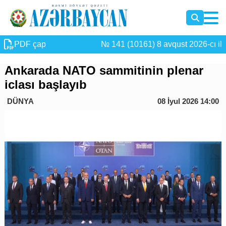
PDF çap
№ 141 (10161) 8 avqust 2026-cı il
Ankarada NATO sammitinin plenar
iclası başlayıb
DÜNYA
08 İyul 2026 14:00