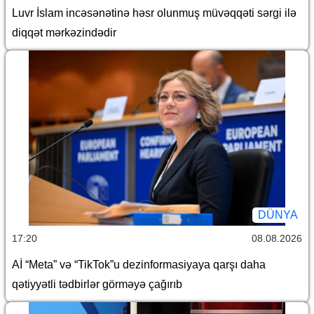
Luvr İslam incəsənətinə həsr olunmuş müvəqqəti sərgi ilə
diqqət mərkəzindədir
DÜNYA
17:20
08.08.2026
Aİ “Meta” və “TikTok”u dezinformasiyaya qarşı daha
qətiyyətli tədbirlər görməyə çağırıb