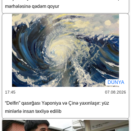
mərhələsinə qədəm qoyur
DÜNYA
17:45
07.08.2026
“Delfin” qasırğası Yaponiya və Çinə yaxınlaşır: yüz
minlərlə insan təxliyə edilib