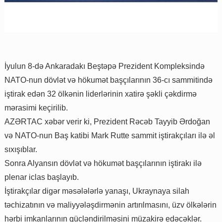
İyulun 8-də Ankaradakı Beştəpə Prezident Kompleksində
NATO-nun dövlət və hökumət başçılarının 36-cı sammitində
iştirak edən 32 ölkənin liderlərinin xatirə şəkli çəkdirmə
mərasimi keçirilib.
AZƏRTAC xəbər verir ki, Prezident Rəcəb Tayyib Ərdoğan
və NATO-nun Baş katibi Mark Rutte sammit iştirakçıları ilə əl
sıxışıblar.
Sonra Alyansın dövlət və hökumət başçılarının iştirakı ilə
plenar iclas başlayıb.
İştirakçılar digər məsələlərlə yanaşı, Ukraynaya silah
təchizatının və maliyyələşdirmənin artırılmasını, üzv ölkələrin
hərbi imkanlarının gücləndirilməsini müzakirə edəcəklər.