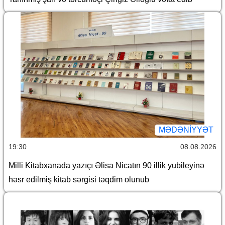
MƏDƏNIYYƏT
19:30
08.08.2026
Milli Kitabxanada yazıçı Əlisa Nicatın 90 illik yubileyinə
həsr edilmiş kitab sərgisi təqdim olunub