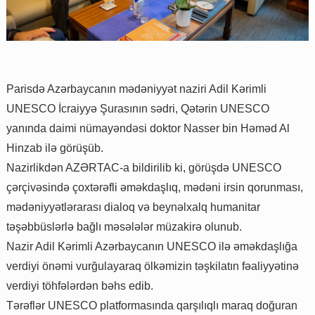
Parisdə Azərbaycanın mədəniyyət naziri Adil Kərimli
UNESCO İcraiyyə Şurasının sədri, Qətərin UNESCO
yanında daimi nümayəndəsi doktor Nasser bin Həməd Al
Hinzab ilə görüşüb.
Nazirlikdən AZƏRTAC-a bildirilib ki, görüşdə UNESCO
çərçivəsində çoxtərəfli əməkdaşlıq, mədəni irsin qorunması,
mədəniyyətlərarası dialoq və beynəlxalq humanitar
təşəbbüslərlə bağlı məsələlər müzakirə olunub.
Nazir Adil Kərimli Azərbaycanın UNESCO ilə əməkdaşlığa
verdiyi önəmi vurğulayaraq ölkəmizin təşkilatın fəaliyyətinə
verdiyi töhfələrdən bəhs edib.
Tərəflər UNESCO platformasında qarşılıqlı maraq doğuran