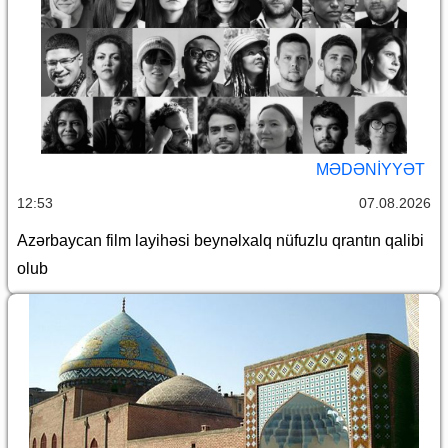
MƏDƏNIYYƏT
12:53
07.08.2026
Azərbaycan film layihəsi beynəlxalq nüfuzlu qrantın qalibi
olub