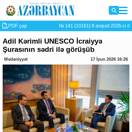
PDF çap
№ 141 (10161) 8 avqust 2026-cı il
Adil Kərimli UNESCO İcraiyyə
Şurasının sədri ilə görüşüb
Mədəniyyət
17 İyun 2026 16:26