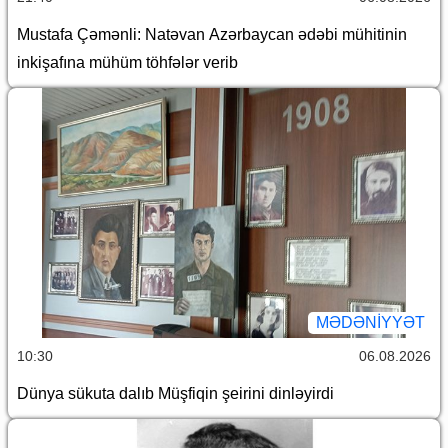
Mustafa Çəmənli: Natəvan Azərbaycan ədəbi mühitinin
inkişafına mühüm töhfələr verib
MƏDƏNIYYƏT
10:30
06.08.2026
Dünya sükuta dalıb Müşfiqin şeirini dinləyirdi