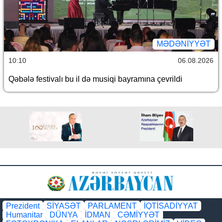
MƏDƏNIYYƏT
10:10
06.08.2026
Qəbələ festivalı bu il də musiqi bayramına çevrildi
Prezident
SİYASƏT
PARLAMENT
İQTİSADİYYAT
Humanitar
DÜNYA
İDMAN
CƏMİYYƏT