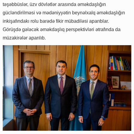
təşəbbüslər, üzv dövlətlər arasında əməkdaşlığın
gücləndirilməsi və mədəniyyətin beynəlxalq əməkdaşlığın
inkişafındakı rolu barədə fikir mübadiləsi aparıblar.
Görüşdə gələcək əməkdaşlıq perspektivləri ətrafında da
müzakirələr aparılıb.