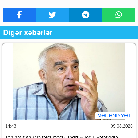
Digər xəbərlər
MƏDƏNIYYƏT
14:43
09.08.2026
Tanınmış şair və tərcüməçi Çingiz Əlioğlu vəfat edib