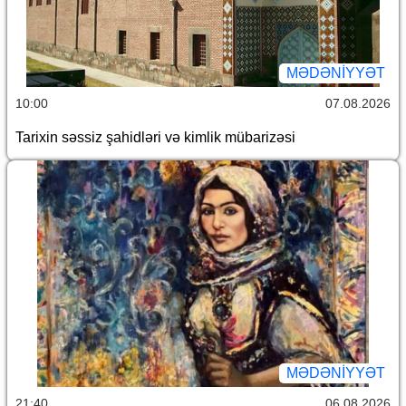
MƏDƏNIYYƏT
10:00
07.08.2026
Tarixin səssiz şahidləri və kimlik mübarizəsi
MƏDƏNIYYƏT
21:40
06.08.2026