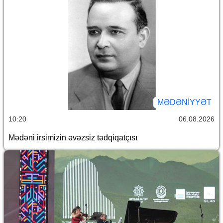
MƏDƏNIYYƏT
10:20
06.08.2026
Mədəni irsimizin əvəzsiz tədqiqatçısı