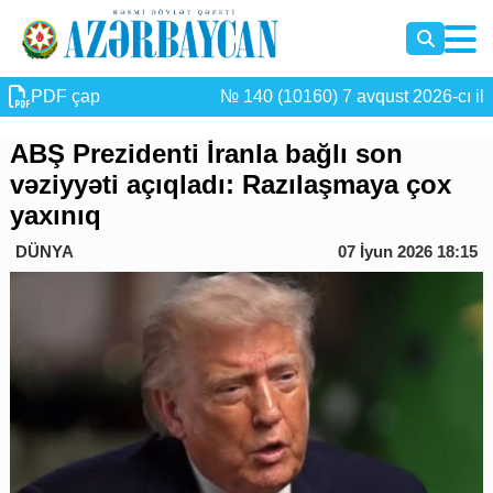
PDF çap
№ 140 (10160) 7 avqust 2026-cı il
ABŞ Prezidenti İranla bağlı son
vəziyyəti açıqladı: Razılaşmaya çox
yaxınıq
DÜNYA
07 İyun 2026 18:15