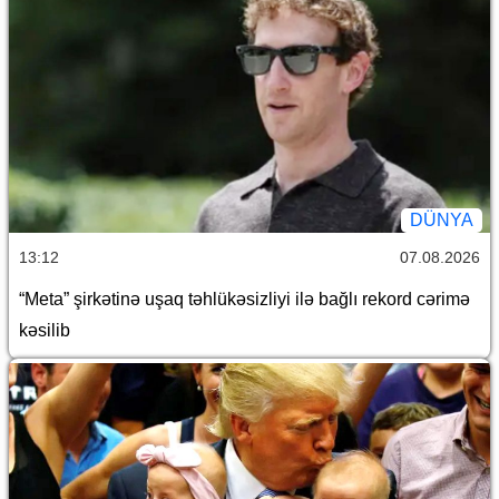
DÜNYA
13:12
07.08.2026
“Meta” şirkətinə uşaq təhlükəsizliyi ilə bağlı rekord cərimə
kəsilib