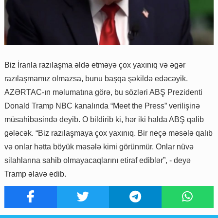
Biz İranla razılaşma əldə etməyə çox yaxınıq və əgər
razılaşmamız olmazsa, bunu başqa şəkildə edəcəyik.
AZƏRTAC-ın məlumatına görə, bu sözləri ABŞ Prezidenti
Donald Tramp NBC kanalında “Meet the Press” verilişinə
müsahibəsində deyib. O bildirib ki, hər iki halda ABŞ qalib
gələcək. “Biz razılaşmaya çox yaxınıq. Bir neçə məsələ qalıb
və onlar hətta böyük məsələ kimi görünmür. Onlar nüvə
silahlarına sahib olmayacaqlarını etiraf ediblər”, - deyə
Tramp əlavə edib.