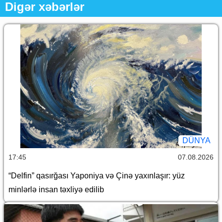
Digər xəbərlər
DÜNYA
17:45
07.08.2026
“Delfin” qasırğası Yaponiya və Çinə yaxınlaşır: yüz
minlərlə insan təxliyə edilib