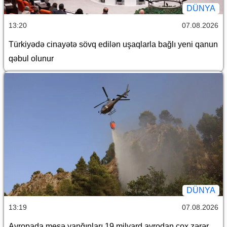
DÜNYA
13:20
07.08.2026
Türkiyədə cinayətə sövq edilən uşaqlarla bağlı yeni qanun
qəbul olunur
DÜNYA
13:19
07.08.2026
Avropada meşə yanğınları 19 milyard avrodan çox zərər