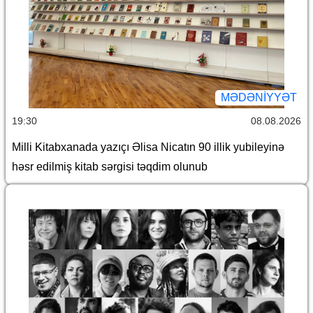
MƏDƏNIYYƏT
19:30
08.08.2026
Milli Kitabxanada yazıçı Əlisa Nicatın 90 illik yubileyinə
həsr edilmiş kitab sərgisi təqdim olunub