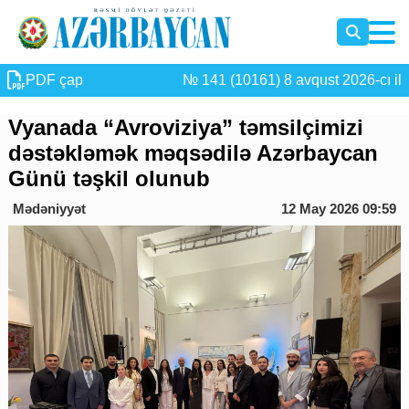
PDF çap
№ 141 (10161) 8 avqust 2026-cı il
Vyanada “Avroviziya” təmsilçimizi
dəstəkləmək məqsədilə Azərbaycan
Günü təşkil olunub
Mədəniyyət
12 May 2026 09:59