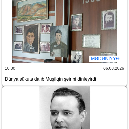
MƏDƏNIYYƏT
10:30
06.08.2026
Dünya sükuta dalıb Müşfiqin şeirini dinləyirdi