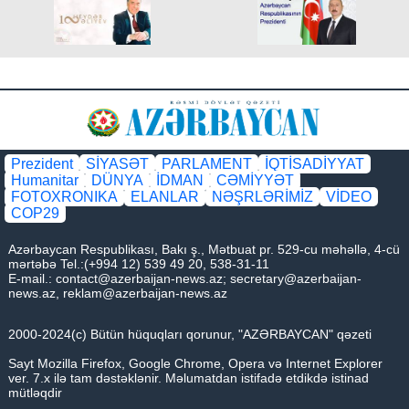
Prezident
SİYASƏT
PARLAMENT
İQTİSADİYYAT
Humanitar
DÜNYA
İDMAN
CƏMİYYƏT
FOTOXRONIKA
ELANLAR
NƏŞRLƏRİMİZ
VİDEO
COP29
Azərbaycan Respublikası, Bakı ş., Mətbuat pr. 529-cu məhəllə, 4-cü
mərtəbə Tel.:(+994 12) 539 49 20, 538-31-11
E-mail.:
contact@azerbaijan-news.az
;
secretary@azerbaijan-
news.az
,
reklam@azerbaijan-news.az
2000-2024(c) Bütün hüquqları qorunur, "AZƏRBAYCAN" qəzeti
Sayt Mozilla Firefox, Google Chrome, Opera və Internet Explorer
ver. 7.x ilə tam dəstəklənir. Məlumatdan istifadə etdikdə istinad
mütləqdir