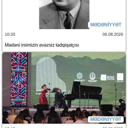
MƏDƏNIYYƏT
10:20
06.08.2026
Mədəni irsimizin əvəzsiz tədqiqatçısı
MƏDƏNIYYƏT