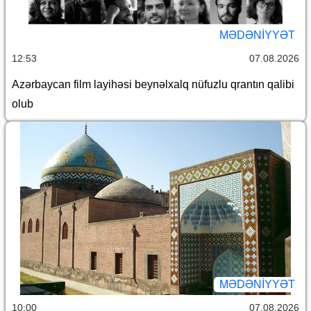
MƏDƏNIYYƏT
12:53
07.08.2026
Azərbaycan film layihəsi beynəlxalq nüfuzlu qrantın qalibi
olub
MƏDƏNIYYƏT
10:00
07.08.2026