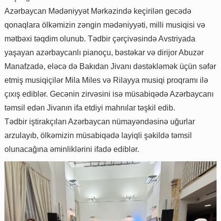
Azərbaycan Mədəniyyət Mərkəzində keçirilən gecədə
qonaqlara ölkəmizin zəngin mədəniyyəti, milli musiqisi və
mətbəxi təqdim olunub. Tədbir çərçivəsində Avstriyada
yaşayan azərbaycanlı pianoçu, bəstəkar və dirijor Abuzər
Manafzadə, eləcə də Bakıdan Jivanı dəstəkləmək üçün səfər
etmiş musiqiçilər Mila Miles və Rilayya musiqi proqramı ilə
çıxış ediblər. Gecənin zirvəsini isə müsabiqədə Azərbaycanı
təmsil edən Jivanın ifa etdiyi mahnılar təşkil edib.
Tədbir iştirakçıları Azərbaycan nümayəndəsinə uğurlar
arzulayıb, ölkəmizin müsabiqədə layiqli şəkildə təmsil
olunacağına əminliklərini ifadə ediblər.