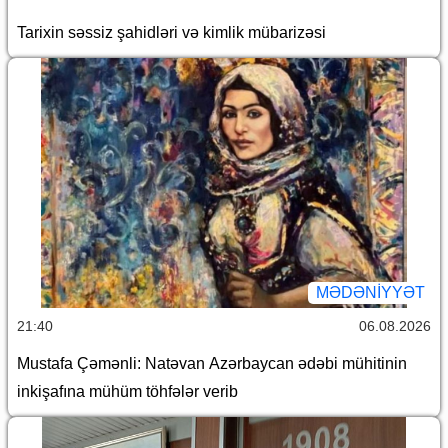
Tarixin səssiz şahidləri və kimlik mübarizəsi
MƏDƏNIYYƏT
21:40
06.08.2026
Mustafa Çəmənli: Natəvan Azərbaycan ədəbi mühitinin
inkişafına mühüm töhfələr verib