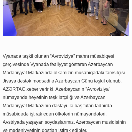
Vyanada təşkil olunan “Avroviziya” mahnı müsabiqəsi
çərçivəsində Vyanada fəaliyyət göstərən Azərbaycan
Mədəniyyət Mərkəzində ölkəmizin müsabiqədəki təmsilçisi
Jivaya dəstək məqsədilə Azərbaycan Günü təşkil olunub.
AZƏRTAC xəbər verir ki, Azərbaycanın “Avroviziya”
nümayəndə heyətinin təşkilatçılığı və Azərbaycan
Mədəniyyət Mərkəzinin dəstəyi ilə baş tutan tədbirdə
müsabiqədə iştirak edən ölkələrin nümayəndələri,
Avstriyada yaşayan soydaşlarımız, Azərbaycan musiqisinin
və mədəniyyətinin dostları iştirak ediblər.