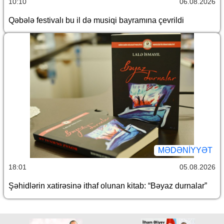
10:10
06.08.2026
Qəbələ festivalı bu il də musiqi bayramına çevrildi
MƏDƏNIYYƏT
18:01
05.08.2026
Şəhidlərin xatirəsinə ithaf olunan kitab: “Bəyaz durnalar”