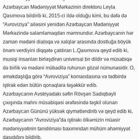
Azərbaycan Mədəniyyət Mərkəzinin direktoru Leyla
Qasımova bildirib ki, 2015-ci ildə olduğu kimi, bu dəfə də
“Avroviziya” ailəsini yenidən Azərbaycan Mədəniyyət
Mərkəzində salamlamaqdan məmnundur. Azərbaycanın hər
zaman mədəni dialoqa və xalqlar arasında dostluğa böyük
önəm verdiyini diqqətə çatdıran L.Qasımova qeyd edib ki,
musiqi insanları birləşdirən universal bir dildir və müsabiqə
də birlik və mədəni mübadilə ruhunun gözəl nümunəsidir. O,
əməkdaşlığa görə “Avroviziya” komandasına və tədbirdə
iştirak edən bütün qonaqlara təşəkkür edib.
Azərbaycanın Avstriyadakı səfiri Rövşən Sadıqbəyli
çıxışında mahnı müsabiqəsi ərəfəsində təşkil olunan
Azərbaycan Gününü yüksək qiymətləndirib və qeyd edib ki,
Azərbaycanın “Avroviziya”da iştirakı ölkəmizin müasir
mədəniyyətinin tanıdılması baxımından mühüm əhəmiyyət
daşıdığını bildirib.