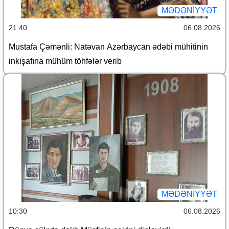
MƏDƏNIYYƏT
21:40
06.08.2026
Mustafa Çəmənli: Natəvan Azərbaycan ədəbi mühitinin
inkişafına mühüm töhfələr verib
MƏDƏNIYYƏT
10:30
06.08.2026