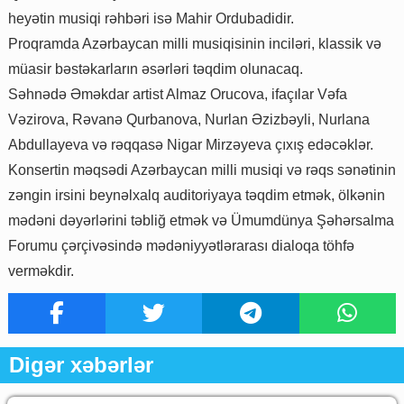
heyətin musiqi rəhbəri isə Mahir Ordubadidir.
Proqramda Azərbaycan milli musiqisinin inciləri, klassik və
müasir bəstəkarların əsərləri təqdim olunacaq.
Səhnədə Əməkdar artist Almaz Orucova, ifaçılar Vəfa
Vəzirova, Rəvanə Qurbanova, Nurlan Əzizbəyli, Nurlana
Abdullayeva və rəqqasə Nigar Mirzəyeva çıxış edəcəklər.
Konsertin məqsədi Azərbaycan milli musiqi və rəqs sənətinin
zəngin irsini beynəlxalq auditoriyaya təqdim etmək, ölkənin
mədəni dəyərlərini təbliğ etmək və Ümumdünya Şəhərsalma
Forumu çərçivəsində mədəniyyətlərarası dialoqa töhfə
verməkdir.
Digər xəbərlər