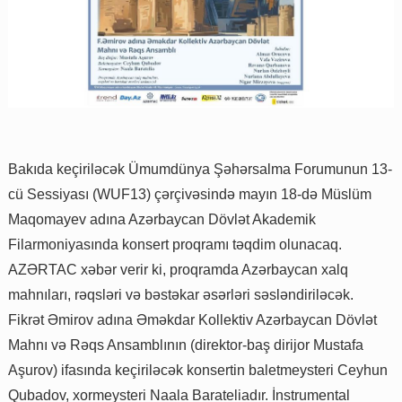
Bakıda keçiriləcək Ümumdünya Şəhərsalma Forumunun 13-
cü Sessiyası (WUF13) çərçivəsində mayın 18-də Müslüm
Maqomayev adına Azərbaycan Dövlət Akademik
Filarmoniyasında konsert proqramı təqdim olunacaq.
AZƏRTAC xəbər verir ki, proqramda Azərbaycan xalq
mahnıları, rəqsləri və bəstəkar əsərləri səsləndiriləcək.
Fikrət Əmirov adına Əməkdar Kollektiv Azərbaycan Dövlət
Mahnı və Rəqs Ansamblının (direktor-baş dirijor Mustafa
Aşurov) ifasında keçiriləcək konsertin baletmeysteri Ceyhun
Qubadov, xormeysteri Naala Barateliadır. İnstrumental