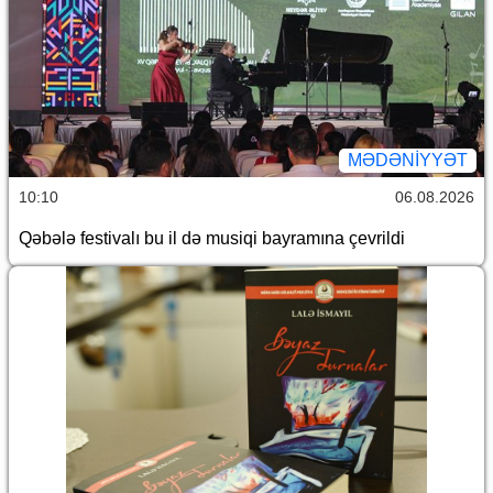
MƏDƏNIYYƏT
10:10
06.08.2026
Qəbələ festivalı bu il də musiqi bayramına çevrildi