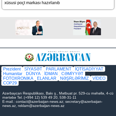
xüsusi poçt markası hazırlanıb
Prezident
SİYASƏT
PARLAMENT
İQTİSADİYYAT
Humanitar
DÜNYA
İDMAN
CƏMİYYƏT
FOTOXRONIKA
ELANLAR
NƏŞRLƏRİMİZ
VİDEO
COP29
Azərbaycan Respublikası, Bakı ş., Mətbuat pr. 529-cu məhəllə, 4-cü
mərtəbə Tel.:(+994 12) 539 49 20, 538-31-11
E-mail.:
contact@azerbaijan-news.az
;
secretary@azerbaijan-
news.az
,
reklam@azerbaijan-news.az