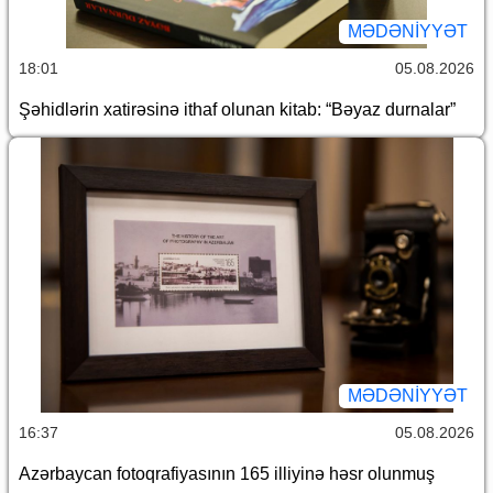
MƏDƏNIYYƏT
18:01
05.08.2026
Şəhidlərin xatirəsinə ithaf olunan kitab: “Bəyaz durnalar”
MƏDƏNIYYƏT
16:37
05.08.2026
Azərbaycan fotoqrafiyasının 165 illiyinə həsr olunmuş