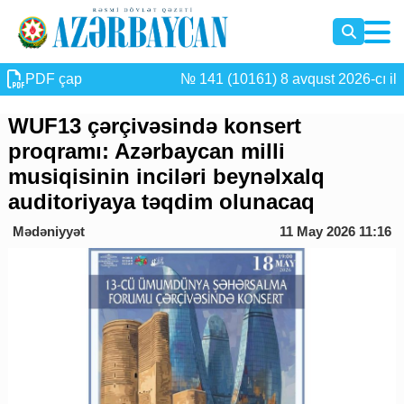
PDF çap
№ 141 (10161) 8 avqust 2026-cı il
WUF13 çərçivəsində konsert
proqramı: Azərbaycan milli
musiqisinin inciləri beynəlxalq
auditoriyaya təqdim olunacaq
Mədəniyyət
11 May 2026 11:16