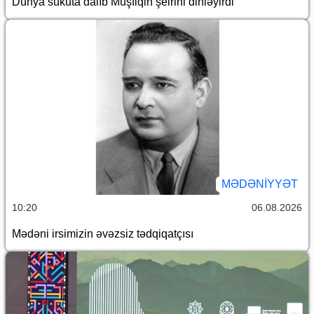
Dünya sükuta dalıb Müşfiqin şeirini dinləyirdi
MƏDƏNIYYƏT
10:20
06.08.2026
Mədəni irsimizin əvəzsiz tədqiqatçısı