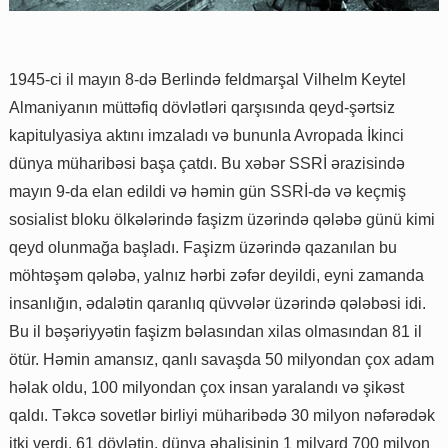
1945-ci il mayın 8-də Berlində feldmarşal Vilhelm Keytel
Almaniyanın müttəfiq dövlətləri qarşısında qeyd-şərtsiz
kapitulyasiya aktını imzaladı və bununla Avropada İkinci
dünya müharibəsi başa çatdı. Bu xəbər SSRİ ərazisində
mayın 9-da elan edildi və həmin gün SSRİ-də və keçmiş
sosialist bloku ölkələrində faşizm üzərində qələbə günü kimi
qeyd olunmağa başladı. Faşizm üzərində qazanılan bu
möhtəşəm qələbə, yalnız hərbi zəfər deyildi, eyni zamanda
insanlığın, ədalətin qaranlıq qüvvələr üzərində qələbəsi idi.
Bu il bəşəriyyətin faşizm bəlasından xilas olmasından 81 il
ötür. Həmin amansız, qanlı savaşda 50 milyondan çox adam
həlak oldu, 100 milyondan çox insan yaralandı və şikəst
qaldı. Təkcə sovetlər birliyi müharibədə 30 milyon nəfərədək
itki verdi. 61 dövlətin, dünya əhalisinin 1 milyard 700 milyon