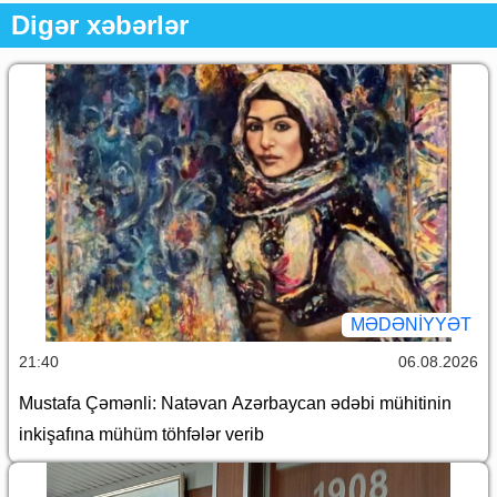
Digər xəbərlər
MƏDƏNIYYƏT
21:40
06.08.2026
Mustafa Çəmənli: Natəvan Azərbaycan ədəbi mühitinin
inkişafına mühüm töhfələr verib