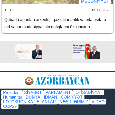
MƏDƏNIYYƏT
15:13
05.08.2026
Qubada aparılan arxeoloji qazıntılar antik və orta əsrlərə
aid şəhər mədəniyyətinin qalıqlarını üzə çıxarıb
Prezident
SİYASƏT
PARLAMENT
İQTİSADİYYAT
Humanitar
DÜNYA
İDMAN
CƏMİYYƏT
FOTOXRONIKA
ELANLAR
NƏŞRLƏRİMİZ
VİDEO
COP29