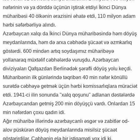
nəfərinin və ya dörddə üçünün iştirak etdiyi İkinci Dünya
müharibəsi 40 ölkənin ərazisini əhatə etdi, 110 milyon adam
hərbi səfərbərliyə alındı.
Azərbaycan xalqı da İkinci Dünya müharibəsində həm döyüş
meydanlarında, həm də arxa cəbhədə şücaət və əzmkarlıq
göstərdi. 600 mindən artıq soydaşımız müharibəyə
yollanaraq müxtəlif cəbhələrdə vuruşdu. Azərbaycan
diviziyaları Qafqazdan Berlinədək şərəfli döyüş yolu keçdi.
Müharibənin ilk günlərində təqribən 40 min nəfər könüllü
surətdə cəbhəyə getmək üçün hərbi komissarlıqlara müraciət
etdi. 1941-ci ilin sonunda "xalq qoşunu" adlanan dəstələrdə
Azərbaycandan getmiş 200 min döyüşçü vardı. Onlardan 15
min nəfərdən çoxu qadın idi.
Ağır müharibə illərində azərbaycanlı əsgər və zabitlər od-
alov püskürən döyüş meydanlarında misilsiz şücaət
göstərirdilər. Cəbhənin elə bir istiqaməti yox idi ki,