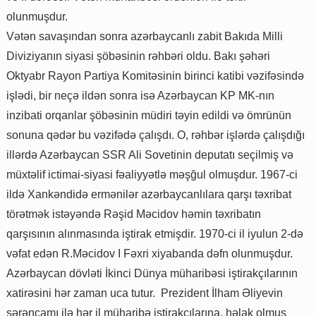
olunmuşdur.
Vətən savaşından sonra azərbaycanlı zabit Bakıda Milli
Diviziyanın siyasi şöbəsinin rəhbəri oldu. Bakı şəhəri
Oktyabr Rayon Partiya Komitəsinin birinci katibi vəzifəsində
işlədi, bir neçə ildən sonra isə Azərbaycan KP MK-nın
inzibati orqanlar şöbəsinin müdiri təyin edildi və ömrünün
sonuna qədər bu vəzifədə çalışdı. O, rəhbər işlərdə çalışdığı
illərdə Azərbaycan SSR Ali Sovetinin deputatı seçilmiş və
müxtəlif ictimai-siyasi fəaliyyətlə məşğul olmuşdur. 1967-ci
ildə Xankəndidə ermənilər azərbaycanlılara qarşı təxribat
törətmək istəyəndə Rəşid Məcidov həmin təxribatın
qarşısının alınmasında iştirak etmişdir. 1970-ci il iyulun 2-də
vəfat edən R.Məcidov I Fəxri xiyabanda dəfn olunmuşdur.
Azərbaycan dövləti İkinci Dünya müharibəsi iştirakçılarının
xatirəsini hər zaman uca tutur. Prezident İlham Əliyevin
sərəncamı ilə hər il müharibə iştirakçılarına, həlak olmuş