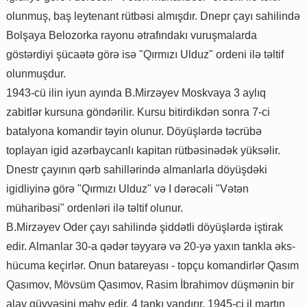
olunmuş, baş leytenant rütbəsi almışdır. Dnepr çayı sahilində
Bolşaya Belozorka rayonu ətrafındakı vuruşmalarda
göstərdiyi şücaətə görə isə "Qırmızı Ulduz" ordeni ilə təltif
olunmuşdur.
1943-cü ilin iyun ayında B.Mirzəyev Moskvaya 3 aylıq
zabitlər kursuna göndərilir. Kursu bitirdikdən sonra 7-ci
batalyona komandir təyin olunur. Döyüşlərdə təcrübə
toplayan igid azərbaycanlı kapitan rütbəsinədək yüksəlir.
Dnestr çayının qərb sahillərində almanlarla döyüşdəki
igidliyinə görə "Qırmızı Ulduz" və I dərəcəli "Vətən
müharibəsi" ordenləri ilə təltif olunur.
B.Mirzəyev Oder çayı sahilində şiddətli döyüşlərdə iştirak
edir. Almanlar 30-a qədər təyyarə və 20-yə yaxın tankla əks-
hücuma keçirlər. Onun batareyası - topçu komandirlər Qasım
Qasımov, Mövsüm Qasımov, Rasim İbrahimov düşmənin bir
alay qüvvəsini məhv edir, 4 tankı yandırır. 1945-ci il martın