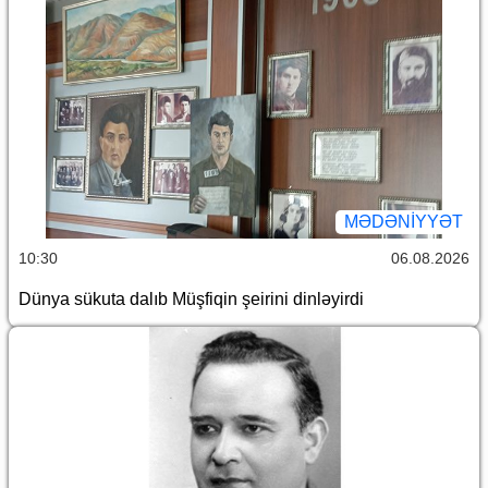
MƏDƏNIYYƏT
10:30
06.08.2026
Dünya sükuta dalıb Müşfiqin şeirini dinləyirdi