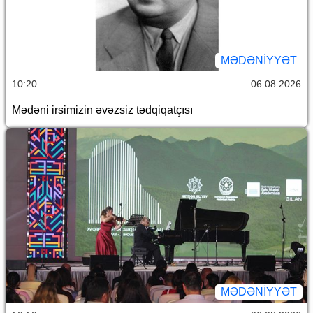
MƏDƏNIYYƏT
10:20
06.08.2026
Mədəni irsimizin əvəzsiz tədqiqatçısı
MƏDƏNIYYƏT