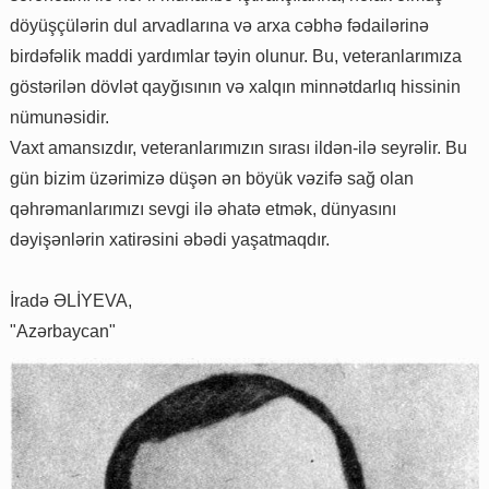
döyüşçülərin dul arvadlarına və arxa cəbhə fədailərinə
birdəfəlik maddi yardımlar təyin olunur. Bu, veteranlarımıza
göstərilən dövlət qayğısının və xalqın minnətdarlıq hissinin
nümunəsidir.
Vaxt amansızdır, veteranlarımızın sırası ildən-ilə seyrəlir. Bu
gün bizim üzərimizə düşən ən böyük vəzifə sağ olan
qəhrəmanlarımızı sevgi ilə əhatə etmək, dünyasını
dəyişənlərin xatirəsini əbədi yaşatmaqdır.
İradə ƏLİYEVA,
"Azərbaycan"