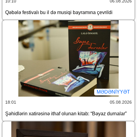
10:10
06.08.2026
Qəbələ festivalı bu il də musiqi bayramına çevrildi
MƏDƏNIYYƏT
18:01
05.08.2026
Şəhidlərin xatirəsinə ithaf olunan kitab: “Bəyaz durnalar”