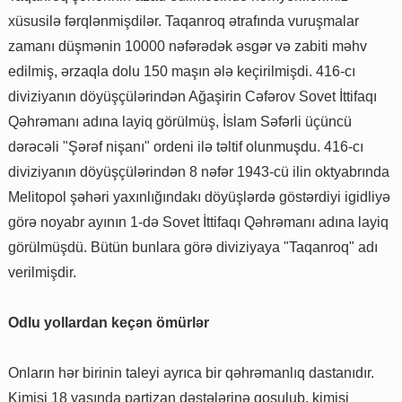
xüsusilə fərqlənmişdilər. Taqanroq ətrafında vuruşmalar
zamanı düşmənin 10000 nəfərədək əsgər və zabiti məhv
edilmiş, ərzaqla dolu 150 maşın ələ keçirilmişdi. 416-cı
diviziyanın döyüşçülərindən Ağaşirin Cəfərov Sovet İttifaqı
Qəhrəmanı adına layiq görülmüş, İslam Səfərli üçüncü
dərəcəli "Şərəf nişanı" ordeni ilə təltif olunmuşdu. 416-cı
diviziyanın döyüşçülərindən 8 nəfər 1943-cü ilin oktyabrında
Melitopol şəhəri yaxınlığındakı döyüşlərdə göstərdiyi igidliyə
görə noyabr ayının 1-də Sovet İttifaqı Qəhrəmanı adına layiq
görülmüşdü. Bütün bunlara görə diviziyaya "Taqanroq" adı
verilmişdir.
Odlu yollardan keçən ömürlər
Onların hər birinin taleyi ayrıca bir qəhrəmanlıq dastanıdır.
Kimisi 18 yaşında partizan dəstələrinə qoşulub, kimisi