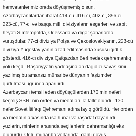
həmvətənlərimiz orada döyüşməmiş olsun.
Azərbaycanlılardan ibarət 414-cü, 416-cı, 402-ci, 396-cı,
223-cü, 77-ci və başqa milli diviziyaların əsgərləri və zabit
heyəti Simferopolda, Odessada və digər şəhərlərdə
vuruşdular. 77-ci diviziya Polşa və Çexoslovakiyanın, 223-cü
diviziya Yuqoslaviyanın azad edilməsində xüsusi igidlik
göstərdi. 416-cı diviziya Qafqazdan Berlinədək qəhrəmanlıq
yolu keçdi. Bəşəriyyətin yaddaşına ən dağıdıcı savaş kimi
yazılmış bu amansız müharibə dünyanın faşizmdən
qurtulması uğrunda aparılırdı.
Azərbaycanı təmsil edən döyüşçülərdən 170 min nəfəri
keçmiş SSRİ-nin orden və medalları ilə təltif olundu. 130
nəfər Sovet İttifaqı Qəhrəmanı adına layiq görüldü. Hər orden
və medalın arxasında isə hünər və rəşadət dayanırdı,
yüzlərin, minlərin arasında seçilənlərin qəhrəmanlığı əks
olunurdu. Odlu müharibə yollarında, qanlı döyüş