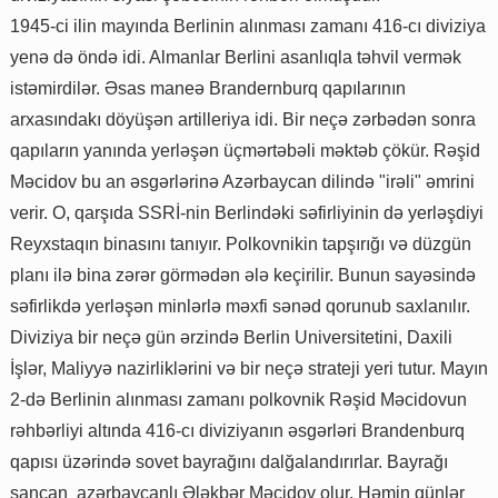
1945-ci ilin mayında Berlinin alınması zamanı 416-cı diviziya
yenə də öndə idi. Almanlar Berlini asanlıqla təhvil vermək
istəmirdilər. Əsas maneə Brandernburq qapılarının
arxasındakı döyüşən artilleriya idi. Bir neçə zərbədən sonra
qapıların yanında yerləşən üçmərtəbəli məktəb çökür. Rəşid
Məcidov bu an əsgərlərinə Azərbaycan dilində "irəli" əmrini
verir. O, qarşıda SSRİ-nin Berlindəki səfirliyinin də yerləşdiyi
Reyxstaqın binasını tanıyır. Polkovnikin tapşırığı və düzgün
planı ilə bina zərər görmədən ələ keçirilir. Bunun sayəsində
səfirlikdə yerləşən minlərlə məxfi sənəd qorunub saxlanılır.
Diviziya bir neçə gün ərzində Berlin Universitetini, Daxili
İşlər, Maliyyə nazirliklərini və bir neçə strateji yeri tutur. Mayın
2-də Berlinin alınması zamanı polkovnik Rəşid Məcidovun
rəhbərliyi altında 416-cı diviziyanın əsgərləri Brandenburq
qapısı üzərində sovet bayrağını dalğalandırırlar. Bayrağı
sancan azərbaycanlı Ələkbər Məcidov olur. Həmin günlər