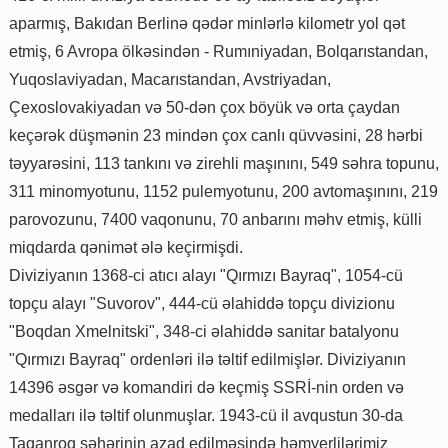
aparmış, Bakıdan Berlinə qədər minlərlə kilometr yol qət
etmiş, 6 Avropa ölkəsindən - Rumıniyadan, Bolqarıstandan,
Yuqoslaviyadan, Macarıstandan, Avstriyadan,
Çexoslovakiyadan və 50-dən çox böyük və orta çaydan
keçərək düşmənin 23 mindən çox canlı qüvvəsini, 28 hərbi
təyyarəsini, 113 tankını və zirehli maşınını, 549 səhra topunu,
311 minomyotunu, 1152 pulemyotunu, 200 avtomaşınını, 219
parovozunu, 7400 vaqonunu, 70 anbarını məhv etmiş, külli
miqdarda qənimət ələ keçirmişdi.
Diviziyanın 1368-ci atıcı alayı "Qırmızı Bayraq", 1054-cü
topçu alayı "Suvorov", 444-cü əlahiddə topçu divizionu
"Boqdan Xmelnitski", 348-ci əlahiddə sanitar batalyonu
"Qırmızı Bayraq" ordenləri ilə təltif edilmişlər. Diviziyanın
14396 əsgər və komandiri də keçmiş SSRİ-nin orden və
medalları ilə təltif olunmuşlar. 1943-cü il avqustun 30-da
Taqanroq şəhərinin azad edilməsində həmyerlilərimiz