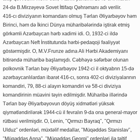
24-də B.Mirzəyevə Sovet İttifaqı Qəhrəmanı adı verilir.
416-cı diviziyanın komandanı olmuş Tərlan Əliyarbəyov həm
Birinci, həm də İkinci Dünya müharibələrində iştirak etmiş
görkəmli Azərbaycan hərb xadimi idi. O, 1932-ci ildə
Azərbaycan Neft İnstitutunda hərbi-pedaqoji fəaliyyət
göstərmişdir. O, M.V.Frunze adına Ali Hərbi Akademiyanı
bitirəndə müharibə başlamışdı. Cəbhəyə səfərbər olunan
polkovnik Tərlan bəy Əliyarbəyov 1942-ci il oktyabrın 15-də
azərbaycanlılardan ibarət 416-cı, sonra 402-ci diviziyalarının
komandiri, 79, 88-ci alayın komandiri və 58-ci diviziya
komandirinin müavini təyin edilmişdir. Müharibə illərində
Tərlan bəy Əliyarbəyovun döyüş xidmətləri yüksək
qiymətləndirilərək 1944-cü il fevralın 9-da ona general-mayor
rütbəsi verilmişdir. O, Lenin, "Qırmızı Bayraq", "Qırmızı
Ulduz" ordenləri, müxtəlif medallar, "Müqəddəs Stanislav",
"Müqəddəs Anna", "Müqəddəs Georgi" ordenləri ilə təltif