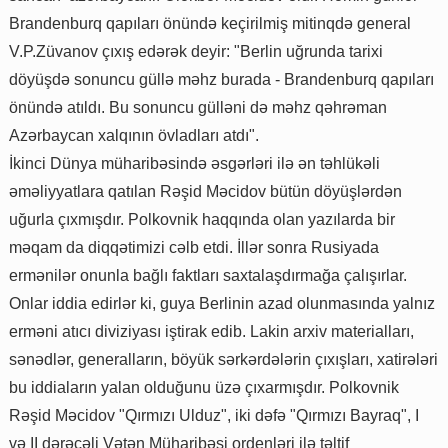
Brandenburq qapıları önündə keçirilmiş mitinqdə general
V.P.Züvanov çıxış edərək deyir: "Berlin uğrunda tarixi
döyüşdə sonuncu güllə məhz burada - Brandenburq qapıları
önündə atıldı. Bu sonuncu gülləni də məhz qəhrəman
Azərbaycan xalqının övladları atdı".
İkinci Dünya müharibəsində əsgərləri ilə ən təhlükəli
əməliyyatlara qatılan Rəşid Məcidov bütün döyüşlərdən
uğurla çıxmışdır. Polkovnik haqqında olan yazılarda bir
məqam da diqqətimizi cəlb etdi. İllər sonra Rusiyada
ermənilər onunla bağlı faktları saxtalaşdırmağa çalışırlar.
Onlar iddia edirlər ki, guya Berlinin azad olunmasında yalnız
erməni atıcı diviziyası iştirak edib. Lakin arxiv materialları,
sənədlər, generalların, böyük sərkərdələrin çıxışları, xatirələri
bu iddiaların yalan olduğunu üzə çıxarmışdır. Polkovnik
Rəşid Məcidov "Qırmızı Ulduz", iki dəfə "Qırmızı Bayraq", I
və II dərəcəli Vətən Müharibəsi ordenləri ilə təltif