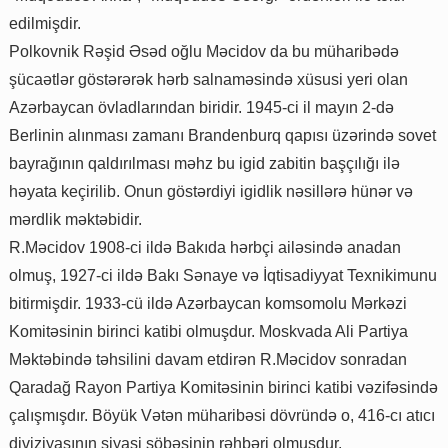
edilmişdir.
Polkovnik Rəşid Əsəd oğlu Məcidov da bu müharibədə
şücaətlər göstərərək hərb salnaməsində xüsusi yeri olan
Azərbaycan övladlarından biridir. 1945-ci il mayın 2-də
Berlinin alınması zamanı Brandenburq qapısı üzərində sovet
bayrağının qaldırılması məhz bu igid zabitin başçılığı ilə
həyata keçirilib. Onun göstərdiyi igidlik nəsillərə hünər və
mərdlik məktəbidir.
R.Məcidov 1908-ci ildə Bakıda hərbçi ailəsində anadan
olmuş, 1927-ci ildə Bakı Sənaye və İqtisadiyyat Texnikimunu
bitirmişdir. 1933-cü ildə Azərbaycan komsomolu Mərkəzi
Komitəsinin birinci katibi olmuşdur. Moskvada Ali Partiya
Məktəbində təhsilini davam etdirən R.Məcidov sonradan
Qaradağ Rayon Partiya Komitəsinin birinci katibi vəzifəsində
çalışmışdır. Böyük Vətən müharibəsi dövründə o, 416-cı atıcı
diviziyasının siyasi şöbəsinin rəhbəri olmuşdur.