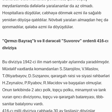
meydanlarında dəfələrlə yaralananlar da az olmadı.
Hospitallara düşdülər, cəbhəyə dönmək əzmi ilə sağalıb
yenidən döyüşə qatıldılar. Növbəti yaraları almaqdan heç də
qorxmadılar, qələbə əzmi ilə döyüşdülər.
"Qırmızı Bayraq"lı və II dərəcəli "Suvorov" ordenli 416-cı
diviziya
Bu diviziya 1942-ci ilin mart-sentyabr aylarında yaradılmışdır.
Müxtəlif vaxtlarda komandanları S.Starojilov, V.Maslov,
T.Əliyarbəyov, D.Sızqanov, qərargah rəisi və siyasi rəhbərləri
H.Zeynalov, P.Ryabov, R.Məcidov və başqaları olmuşlar.
Onun tərkibində 2 atıcı polk, topçu polku, minamyot və tank
vuran qırıcı diviziyonu, topçu və qərargah batareyası, tibb-
sanitar batalyonu vardı.
416-cı milli diviziya cəbhədə 30 ay fasiləsiz döyüşlər