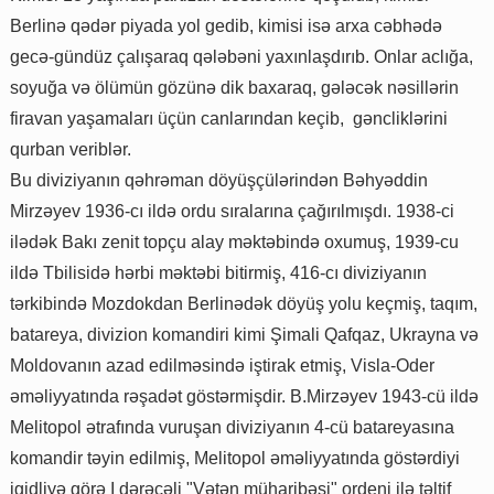
Berlinə qədər piyada yol gedib, kimisi isə arxa cəbhədə
gecə-gündüz çalışaraq qələbəni yaxınlaşdırıb. Onlar aclığa,
soyuğa və ölümün gözünə dik baxaraq, gələcək nəsillərin
firavan yaşamaları üçün canlarından keçib, gəncliklərini
qurban veriblər.
Bu diviziyanın qəhrəman döyüşçülərindən Bəhyəddin
Mirzəyev 1936-cı ildə ordu sıralarına çağırılmışdı. 1938-ci
ilədək Bakı zenit topçu alay məktəbində oxumuş, 1939-cu
ildə Tbilisidə hərbi məktəbi bitirmiş, 416-cı diviziyanın
tərkibində Mozdokdan Berlinədək döyüş yolu keçmiş, taqım,
batareya, divizion komandiri kimi Şimali Qafqaz, Ukrayna və
Moldovanın azad edilməsində iştirak etmiş, Visla-Oder
əməliyyatında rəşadət göstərmişdir. B.Mirzəyev 1943-cü ildə
Melitopol ətrafında vuruşan diviziyanın 4-cü batareyasına
komandir təyin edilmiş, Melitopol əməliyyatında göstərdiyi
igidliyə görə I dərəcəli "Vətən müharibəsi" ordeni ilə təltif