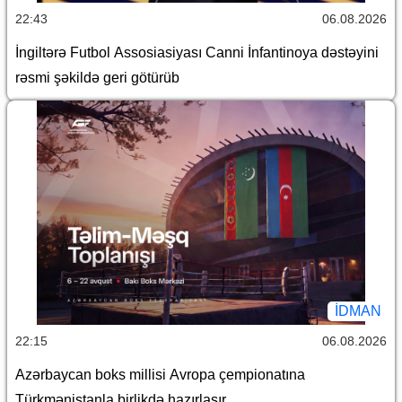
22:43
06.08.2026
İngiltərə Futbol Assosiasiyası Canni İnfantinoya dəstəyini
rəsmi şəkildə geri götürüb
İDMAN
22:15
06.08.2026
Azərbaycan boks millisi Avropa çempionatına
Türkmənistanla birlikdə hazırlaşır