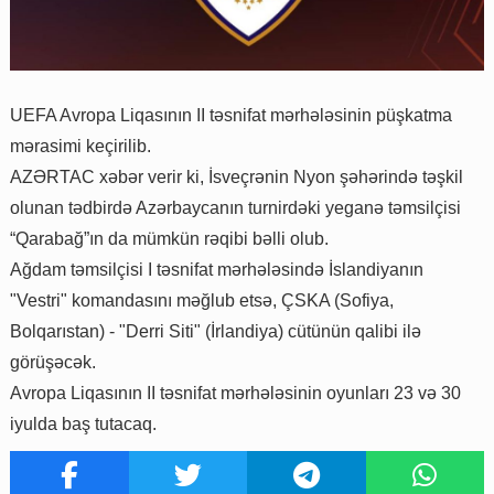
UEFA Avropa Liqasının II təsnifat mərhələsinin püşkatma
mərasimi keçirilib.
AZƏRTAC xəbər verir ki, İsveçrənin Nyon şəhərində təşkil
olunan tədbirdə Azərbaycanın turnirdəki yeganə təmsilçisi
“Qarabağ”ın da mümkün rəqibi bəlli olub.
Ağdam təmsilçisi I təsnifat mərhələsində İslandiyanın
"Vestri" komandasını məğlub etsə, ÇSKA (Sofiya,
Bolqarıstan) - "Derri Siti" (İrlandiya) cütünün qalibi ilə
görüşəcək.
Avropa Liqasının II təsnifat mərhələsinin oyunları 23 və 30
iyulda baş tutacaq.