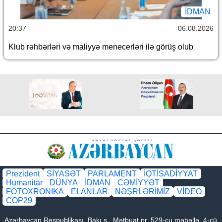
İDMAN
20:37
06.08.2026
Klub rəhbərləri və maliyyə menecerləri ilə görüş olub
Prezident
SİYASƏT
PARLAMENT
İQTİSADİYYAT
Humanitar
DÜNYA
İDMAN
CƏMİYYƏT
FOTOXRONIKA
ELANLAR
NƏŞRLƏRİMİZ
VİDEO
COP29
Azərbaycan Respublikası, Bakı ş., Mətbuat pr. 529-cu məhəllə, 4-cü