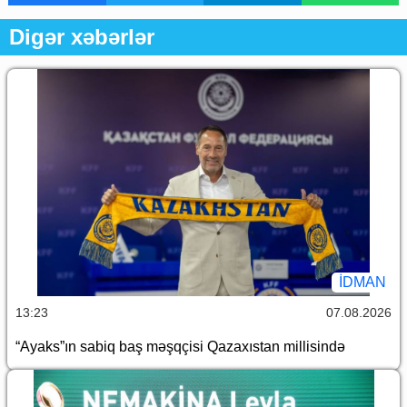
Digər xəbərlər
İDMAN
13:23
07.08.2026
“Ayaks”ın sabiq baş məşqçisi Qazaxıstan millisində