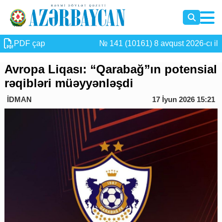
PDF çap
№ 141 (10161) 8 avqust 2026-cı il
Avropa Liqası: “Qarabağ”ın potensial
rəqibləri müəyyənləşdi
İDMAN
17 İyun 2026 15:21