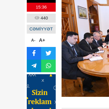
15:36
440
CƏMİYYƏT
A+
A-