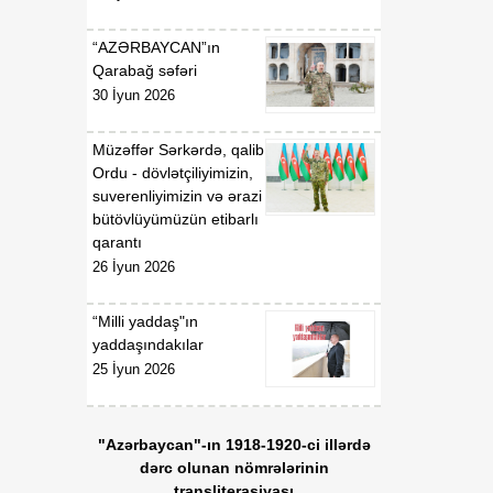
Respublikasının
Malayziyada fövqəladə və
“AZƏRBAYCAN”ın
səlahiyyətli səfiri təyin
Qarabağ səfəri
edilməsi haqqında
30 İyun 2026
Müzəffər Sərkərdə, qalib
Ordu - dövlətçiliyimizin,
suverenliyimizin və ərazi
bütövlüyümüzün etibarlı
qarantı
26 İyun 2026
“Milli yaddaş"ın
yaddaşındakılar
25 İyun 2026
"Azərbaycan"-ın 1918-1920-ci illərdə
dərc olunan nömrələrinin
transliterasiyası