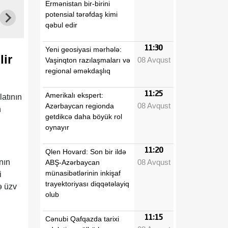
Ermənistan bir-birini
potensial tərəfdaş kimi
qəbul edir
11:30
Yeni geosiyasi mərhələ:
lir
08 Avqust
Vaşinqton razılaşmaları və
regional əməkdaşlıq
11:25
Amerikalı ekspert:
atının
08 Avqust
Azərbaycan regionda
n
getdikcə daha böyük rol
oynayır
11:20
Qlen Hovard: Son bir ildə
08 Avqust
nın
ABŞ-Azərbaycan
münasibətlərinin inkişaf
i
trayektoriyası diqqətəlayiq
ə üzv
olub
11:15
Cənubi Qafqazda tarixi