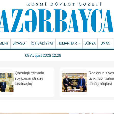
MENT
SİYASƏT
İQTİSADİYYAT
HUMANITAR
DÜNYA
İDMAN
08 Avqust 2026 12:28
Qarşılıqlı etimada
Regionun siyas
söykənən strateji
tarixində müh
tərəfdaşlıq
dönüş nöqtəsi