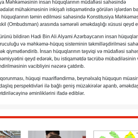
iya Məhkəməsinin insan hüquqlarının müdafiəsi sahəsində
a ədalət mühakiməsinin inkişafı istiqamətində görülən işlərdən b
a hüquqlarının təmin edilməsi sahəsində Konstitusiya Məhkəməsi
kkil (Ombudsman) arasında səmərəli əməkdaşlığı xüsusi qeyd e
rünü bildirən Hadi Bin Ali Alyami Azərbaycanın insan hüquqlar
uruculuğu və məhkəmə-hüquq sisteminin təkmilləşdirilməsi sah
ksək qiymətləndirib. İnsan hüquqlarının təşviqi və müdafiəsi sah
əmiyyətini qeyd edərək, bu istiqamətdə təcrübə mübadiləsinin 
ndirilməsinin vacibliyini nəzərə çatdırıb.
n qorunması, hüquqi maarifləndirmə, beynəlxalq hüququn müasir
daşlıq perspektivləri ilə bağlı geniş müzakirələr aparıb, əməkdaş
diriləcəyinə əminliklərini ifadə ediblər.