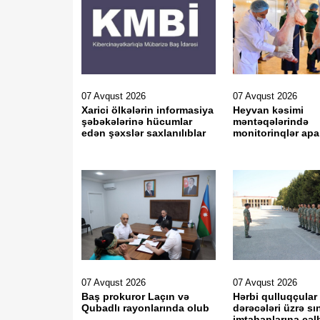
07 Avqust 2026
07 Avqust 2026
Xarici ölkələrin informasiya
Heyvan kəsimi
şəbəkələrinə hücumlar
məntəqələrində
edən şəxslər saxlanılıblar
monitorinqlər apar
07 Avqust 2026
07 Avqust 2026
Baş prokuror Laçın və
Hərbi qulluqçular
Qubadlı rayonlarında olub
dərəcələri üzrə sı
imtahanlarına cəl