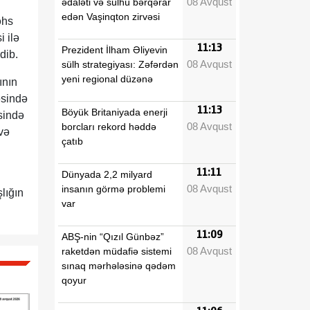
08 Avqust
ədaləti və sülhü bərqərar
edən Vaşinqton zirvəsi
əhs
 ilə
11:13
Prezident İlham Əliyevin
dib.
08 Avqust
sülh strategiyası: Zəfərdən
yeni regional düzənə
ının
əsində
11:13
Böyük Britaniyada enerji
əsində
08 Avqust
borcları rekord həddə
və
çatıb
11:11
Dünyada 2,2 milyard
08 Avqust
insanın görmə problemi
lığın
var
11:09
ABŞ-nin “Qızıl Günbəz”
08 Avqust
raketdən müdafiə sistemi
sınaq mərhələsinə qədəm
qoyur