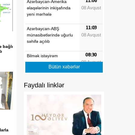
11:06
Azərbaycan-Amerika
08 Avqust
əlaqələrinin inkişafında
yeni mərhələ
11:03
Azərbaycan-ABŞ
08 Avqust
münasibətlərində uğurlu
səhifə açılıb
ə bağlı
ib
08:30
Bilmək istəyirəm
08 Avqust
Bütün xəbərlər
08:20
Türk birliyi: tarixi
08 Avqust
yaddaşdan yeni geosiyasi
gücə doğru
Faydalı linklər
08:10
Vaşinqton Zirvəsindən bir
08 Avqust
il sonra: Cənubi Qafqazın
yeni geosiyasi nizamı və
Azərbaycanın strateji
liderliyi
arla