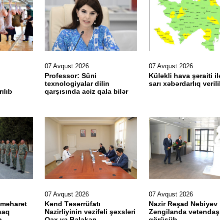
07 Avqust 2026
07 Avqust 2026
Professor: Süni
Küləkli hava şəraiti il
texnologiyalar dilin
sarı xəbərdarlıq veril
ılıb
qarşısında aciz qala bilər
07 Avqust 2026
07 Avqust 2026
 məharət
Kənd Təsərrüfatı
Nazir Rəşad Nəbiyev
naq
Nazirliyinin vəzifəli şəxsləri
Zəngilanda vətəndaşl
b
Qax və Balakən
görüşüb