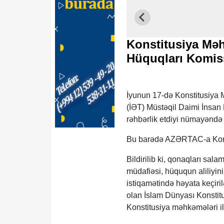
Konstitusiya Məh
Hüquqları Komiss
İyunun 17-də Konstitusiya 
(İƏT) Müstəqil Daimi İnsan 
rəhbərlik etdiyi nümayəndə 
Bu barədə AZƏRTAC-a Kons
Bildirilib ki, qonaqları sa
müdafiəsi, hüququn aliliyin
istiqamətində həyata keçiril
olan İslam Dünyası Konstitu
Konstitusiya məhkəmələri i