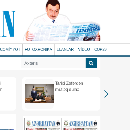
CƏMİYYƏT
FOTOXRONIKA
ELANLAR
VİDEO
COP29
i
Tarixi Zəfərdən
üm
mütləq sülhə