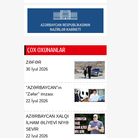
01:15
İ.Ş.Davudovun
08 Avqust
Azərbaycan
Respublikasının Pakistan
İslam Respublikasında
fövqəladə və səlahiyyətli
səfiri təyin edilməsi
haqqında
ÇOX OXUNANLAR
01:14
İ.Ş.Davudovun
ZƏFƏR
08 Avqust
Azərbaycan
30 İyul 2026
Respublikasının
Malayziyada, eyni
zamanda Bruney
"AZƏRBAYCAN"ın
Darüssalamda fövqəladə
"Zəfər" imzası
və səlahiyyətli səfiri
22 İyul 2026
vəzifəsindən geri
çağırılması haqqında
AZƏRBAYCAN XALQI
İLHAM ƏLİYEVİ NİYƏ
01:14
X.N.Fərhadovun
SEVİR
08 Avqust
Azərbaycan
22 İyul 2026