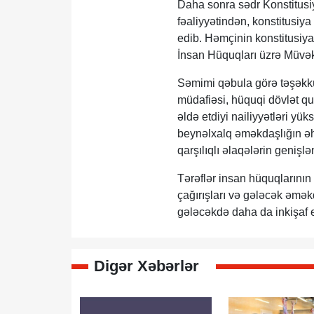
Daha sonra sədr Konstitus
fəaliyyətindən, konstitusiy
edib. Həmçinin konstitusiy
İnsan Hüquqları üzrə Müvə
Səmimi qəbula görə təşəkkü
müdafiəsi, hüquqi dövlət q
əldə etdiyi nailiyyətləri yü
beynəlxalq əməkdaşlığın əh
qarşılıqlı əlaqələrin genişlə
Tərəflər insan hüquqlarını
çağırışları və gələcək əmək
gələcəkdə daha da inkişaf et
Digər Xəbərlər