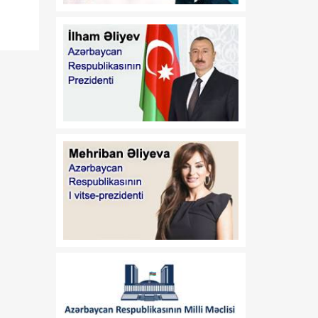
08:00
Azərbaycanın yeni dövlət
08 Avqust
davranış modeli: müdafiə
diplomatiyasından strateji
təşəbbüskarlığa
01:16
N.Z.Nağdəliyevin
08 Avqust
Azərbaycan
Respublikasının Estoniya
Respublikasında
fövqəladə və səlahiyyətli
səfiri təyin edilməsi
haqqında
01:16
A.A.Məhərrəmovun
08 Avqust
Azərbaycan
Respublikasının Estoniya
Respublikasında
fövqəladə və səlahiyyətli
səfiri vəzifəsindən geri
çağırılması haqqında