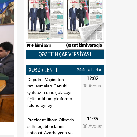
Qəzet kimi vərəqlə
PDF kimi oxu
QƏZETİN ÇAP VERSİYASI
XƏBƏR LENTİ
Bütün xəbərlər
12:02
Deputat: Vaşinqton
08 Avqust
razılaşmaları Cənubi
Qafqazın dinc gələcəyi
üçün mühüm platforma
rolunu oynayır
11:35
Prezident İlham Əliyevin
08 Avqust
sülh təşəbbüslərinin
nəticəsi: Azərbaycan və