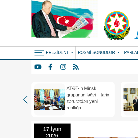
PREZIDENT
RƏSMI SƏNƏDLƏR
PARLA
ın yeni
ATƏT-in Minsk
anış
qrupunun ləğvi – tarixi
dafiə
zərurətdən yeni
asından
reallığa
rlığa
17 İyun
2026