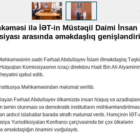
kəməsi ilə İƏT-in Müstəqil Daimi İnsan
iyası arasında əməkdaşlıq genişləndiri
Məhkəməsinin sədri Fərhad Abdullayev İslam Əməkdaşlıq Təşkil
Hüquqları Komissiyasının icraçı direktoru Hadi Bin Ali Alyamini
heyətini qəbul edib.
titusiya Məhkəməsindən məlumat verilib.
lamlayan Fərhad Abdullayev ölkəmizdə insan hüquq və azadlıqları
in təmin olunması və demokratik institutların möhkəmləndirilməs
ən ardıcıl islahatlar barədə ətraflı məlumat verib. Həmçinin İƏT-
siya Yurisdiksiyaları Konfransı çərçivəsində bir çox ölkələrin
lə əməkdaşlığın önəmini vurğulayıb.